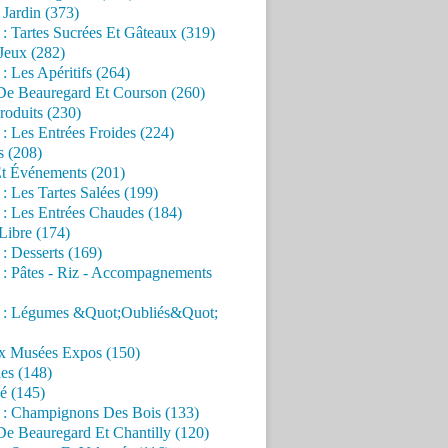
Jardin (373)
 : Tartes Sucrées Et Gâteaux (319)
Jeux (282)
 : Les Apéritifs (264)
 De Beauregard Et Courson (260)
roduits (230)
 : Les Entrées Froides (224)
s (208)
Et Événements (201)
 : Les Tartes Salées (199)
 : Les Entrées Chaudes (184)
Libre (174)
 : Desserts (169)
 : Pâtes - Riz - Accompagnements
s : Légumes &Quot;Oubliés&Quot;
x Musées Expos (150)
es (148)
é (145)
s : Champignons Des Bois (133)
De Beauregard Et Chantilly (120)