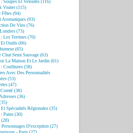
 : Soupes Et Veloutés (116)
À Visiter (115)
 Fêtes (94)
t Aromatiques (93)
ction De Vins (76)
 Londres (73)
 : Les Terrines (70)
 Et Outils (66)
'humeur (65)
e Chat Semi Sauvage (63)
ur La Maison Et Le Jardin (61)
 : Confitures (58)
res Avec Des Personnalités
ées (53)
rtes (47)
 Comté (38)
Adresses (36)
(35)
 Et Spécialités Régionales (35)
 : Pains (30)
 (28)
 Personnages D'exception (27)
nivore - Paris (27)