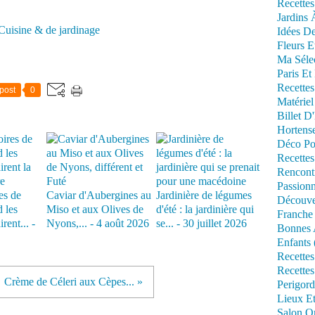
Recettes
Jardins 
Cuisine & de jardinage
Idées De
Fleurs E
Ma Séle
Paris Et
Recettes
post
0
Matériel
Billet D
Hortens
Déco Po
Recettes
Rencont
Passionn
es de
Caviar d'Aubergines au
Jardinière de légumes
Découve
 les
Miso et aux Olives de
d'été : la jardinière qui
Franche
rent... -
Nyons,... - 4 août 2026
se... - 30 juillet 2026
Bonnes 
Enfants 
Recettes
Recettes
Crème de Céleri aux Cèpes... »
Perigord
Lieux Et
Salon Om