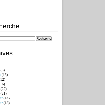
herche
ives
(3)
t
(13)
12)
16)
(22)
(21)
er
(14)
er
(18)