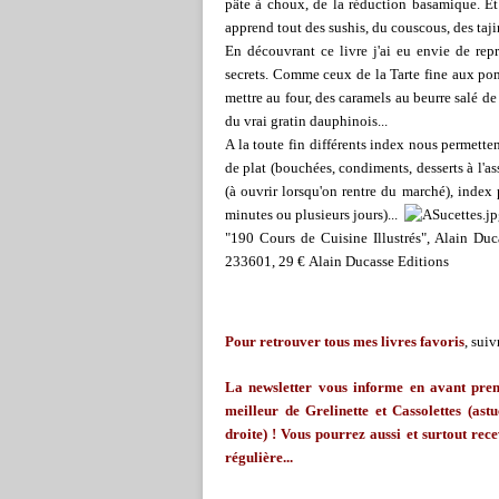
pâte à choux, de la réduction basamique. Et 
apprend tout des sushis, du couscous, des taj
En découvrant ce livre j'ai eu envie de repr
secrets. Comme ceux de la Tarte fine aux pom
mettre au four, des caramels au beurre salé d
du vrai gratin dauphinois...
A la toute fin différents index nous permette
de plat (bouchées, condiments, desserts à l'as
(à ouvrir lorsqu'on rentre du marché), index
minutes ou plusieurs jours)...
"190 Cours de Cuisine Illustrés", Alain D
233601, 29 €
Alain Ducasse
Editions
Pour retrouver tous mes livres favoris
, suiv
La
newsletter
vous informe en avant premi
meilleur de
Grelinette
et Cassolettes (astu
droite) ! Vous pourrez aussi et surtout rece
régulière...