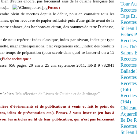
bien d'autres encore, pas forcément ssus de la cuisine française (on
Tour Au 
ines)...
Focus
:
Recettes
endre plein de recettes depuis le début, pour en connaitre tous les
Tags Et 
mes, qu'on recouvre de papier sulfurisé puis d'une grille avant de la
Recettes
e notre enfance, des bonbons au citron, des pommes de terre Duchesse,
St Jean
Fiches P
nt de nous repérer : index classique, index par niveau, index par type
Recettes
siette, mignardisespoissons, plat végétariens etc..., index des produits
Les Thé
 par temps de préparation (pour savoir dans quoi se lancer si on a 15
Salons 
Recettes
Fiche technique :
Recettes
ucasse, 656 pages, 20 cm x 25 cm, septembre 2011, ISNB 9 782841
Ballade 
Recettes
Recettes
(166)
re le lien
"Ma sélection de Livres de Cuisine et de Jardinage"
Recette
(164)
ère d'événements et de publications à venir et fait le point du
Château
ces, idées de présentation etc.). Pensez à vous inscrire (en bas à
Aquarell
voir les articles au fil de leur publication, qui n'est pas forcément
Ile De R
Recette
St Jean 