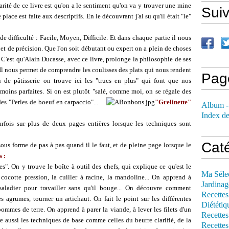
larité de ce livre est qu'on a le sentiment qu'on va y trouver une mine
Sui
 place est faite aux descriptifs. En le découvrant j'ai su qu'il était "le"
e difficulté : Facile, Moyen, Difficile. Et dans chaque partie il nous
et de précision. Que l'on soit débutant ou expert on a plein de choses
 C'est qu'Alain Ducasse, avec ce livre, prolonge la philosophie de ses
". Il nous permet de comprendre les coulisses des plats qui nous rendent
Pag
ru de pâtisserie on trouve ici les "trucs en plus" qui font que nos
 moins parfaites. Si on est plutôt "salé, comme moi, on se régale des
des "Perles de boeuf en carpaccio"...
"
Grelinette
"
Album -
Index de
parfois sur plus de deux pages entières lorsque les techniques sont
Cat
us forme de pas à pas quand il le faut, et de pleine page lorsque le
 :
s". On y trouve le boîte à outil des chefs, qui explique ce qu'est le
Ma Séle
cocotte pression, la cuiller à racine, la mandoline... On apprend à
Jardinag
saladier pour travailler sans qu'il bouge... On découvre comment
Recettes
s agrumes, tourner un artichaut. On fait le point sur les différentes
Diététiq
ommes de terre. On apprend à parer la viande, à lever les filets d'un
Recettes
 aussi les techniques de base comme celles du beurre clarifié, de la
Recettes