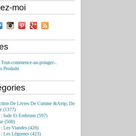
vez-moi
es
 Tout-commence-au-potager-.
s Produits
égories
ction De Livres De Cuisine &Amp; De
e (1377)
 : Iode Et Embruns (597)
ue (500)
 : Les Viandes (426)
 : Les Légumes (423)