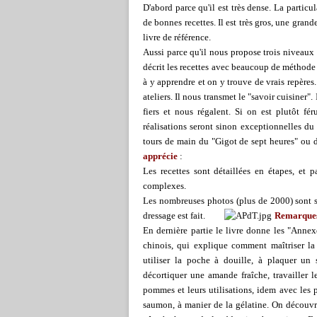
D'abord parce qu'il est très dense. La particu
de bonnes recettes. Il est très gros, une grande
livre de référence.
Aussi parce qu'il nous propose trois niveaux d
décrit les recettes avec beaucoup de méthode 
à y apprendre et on y trouve de vrais repères.
ateliers. Il nous transmet le "savoir cuisiner
fiers et nous régalent. Si on est plutôt fé
réalisations seront sinon exceptionnelles du
tours de main du "Gigot de sept heures" ou 
apprécie
:
Les recettes sont détaillées en étapes, et 
complexes.
Les nombreuses photos (plus de 2000) sont so
dressage est fait.
Remarques
En dernière partie le livre donne les "Annexe
chinois, qui explique comment maîtriser la 
utiliser la poche à douille, à plaquer un 
décortiquer une amande fraîche, travailler le
pommes et leurs utilisations, idem avec les p
saumon, à manier de la gélatine. On découvre