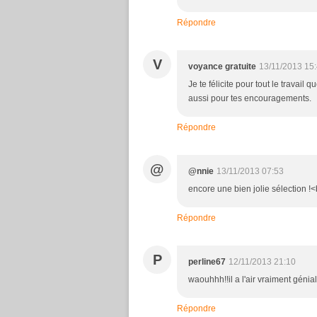
Répondre
V
voyance gratuite
13/11/2013 15
Je te félicite pour tout le travail 
aussi pour tes encouragements.
Répondre
@
@nnie
13/11/2013 07:53
encore une bien jolie sélection !<
Répondre
P
perline67
12/11/2013 21:10
waouhhh!!il a l'air vraiment génial
Répondre