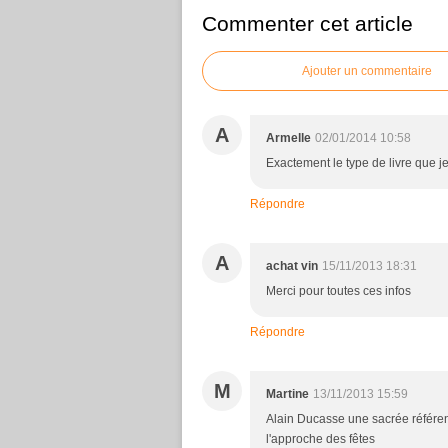
Commenter cet article
Ajouter un commentaire
A
Armelle
02/01/2014 10:58
Exactement le type de livre que j
Répondre
A
achat vin
15/11/2013 18:31
Merci pour toutes ces infos
Répondre
M
Martine
13/11/2013 15:59
Alain Ducasse une sacrée référenc
l'approche des fêtes