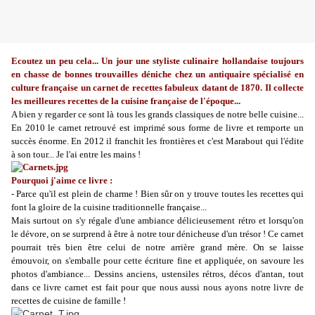
Ecoutez un peu cela... Un jour une styliste culinaire hollandaise toujours
en chasse de bonnes trouvailles déniche chez un antiquaire spécialisé en
culture française un carnet de recettes fabuleux datant de 1870. Il collecte
les meilleures recettes de la cuisine française de l'époque...
A bien y regarder ce sont là tous les grands classiques de notre belle cuisine...
En 2010 le carnet retrouvé est imprimé sous forme de livre et remporte un
succès énorme. En 2012 il franchit les frontières et c'est Marabout qui l'édite
à son tour... Je l'ai entre les mains !
Pourquoi j'aime ce livre :
- Parce qu'il est plein de charme ! Bien sûr on y trouve toutes les recettes qui
font la gloire de la cuisine traditionnelle française...
Mais surtout on s'y régale d'une ambiance délicieusement rétro et lorsqu'on
le dévore, on se surprend à être à notre tour dénicheuse d'un trésor ! Ce carnet
pourrait très bien être celui de notre arrière grand mère. On se laisse
émouvoir, on s'emballe pour cette écriture fine et appliquée, on savoure les
photos d'ambiance... Dessins anciens, ustensiles rétros, décos d'antan, tout
dans ce livre carnet est fait pour que nous aussi nous ayons notre livre de
recettes de cuisine de famille !