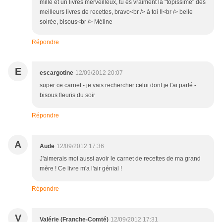
mille et un livres merveilleux, tu es vraiment la "topissime" des
meilleurs livres de recettes, bravo<br /> à toi !!<br /> belle
soirée, bisous<br /> Méline
Répondre
E
escargotine
12/09/2012 20:07
super ce carnet - je vais rechercher celui dont je t'ai parlé -
bisous fleuris du soir
Répondre
A
Aude
12/09/2012 17:36
J'aimerais moi aussi avoir le carnet de recettes de ma grand
mère ! Ce livre m'a l'air génial !
Répondre
V
Valérie (Franche-Comté)
12/09/2012 17:31