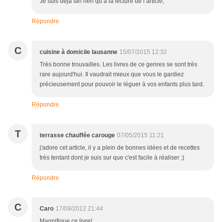
Je suis déjà fan rien qu’à la lecture de l’article,
Répondre
C
cuisine à domicile lausanne
15/07/2015 12:32
Très bonne trouvailles. Les livres de ce genres se sont très
rare aujourd'hui. Il vaudrait mieux que vous le gardiez
précieusement pour pouvoir le léguer à vos enfants plus tard.
Répondre
T
terrasse chauffée carouge
07/05/2015 11:21
j'adore cet article, il y a plein de bonnes idées et de recettes
très tentant dont je suis sur que c'est facile à réaliser ;)
Répondre
C
Caro
17/09/2012 21:44
Magnifique ce livre!