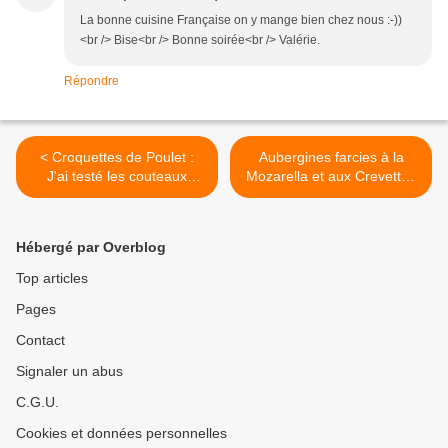
La bonne cuisine Française on y mange bien chez nous :-))
<br /> Bise<br /> Bonne soirée<br /> Valérie.
Répondre
< Croquettes de Poulet :
Aubergines farcies à la
J'ai testé les couteaux
Mozarella et aux Crevettes
Fiskars...
Bouquets >
Hébergé par Overblog
Top articles
Pages
Contact
Signaler un abus
C.G.U.
Cookies et données personnelles