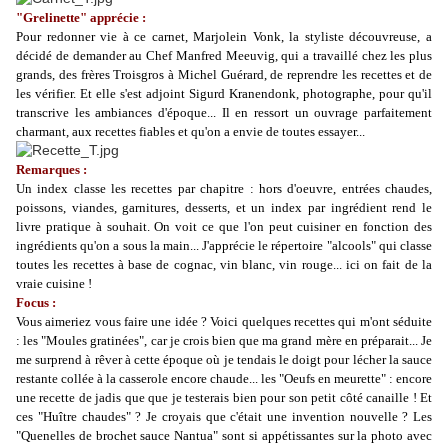
"Grelinette" apprécie :
Pour redonner vie à ce carnet, Marjolein Vonk, la styliste découvreuse, a
décidé de demander au Chef Manfred Meeuvig, qui a travaillé chez les plus
grands, des frères Troisgros à Michel Guérard, de reprendre les recettes et de
les vérifier. Et elle s'est adjoint Sigurd Kranendonk, photographe, pour qu'il
transcrive les ambiances d'époque... Il en ressort un ouvrage parfaitement
charmant, aux recettes fiables et qu'on a envie de toutes essayer...
Remarques :
Un index classe les recettes par chapitre : hors d'oeuvre, entrées chaudes,
poissons, viandes, garnitures, desserts, et un index par ingrédient rend le
livre pratique à souhait. On voit ce que l'on peut cuisiner en fonction des
ingrédients qu'on a sous la main... J'apprécie le répertoire "alcools" qui classe
toutes les recettes à base de cognac, vin blanc, vin rouge... ici on fait de la
vraie cuisine !
Focus :
Vous aimeriez vous faire une idée ?
Voici quelques recettes qui m'ont séduite
: les "Moules gratinées", car je crois bien que ma grand mère en préparait... Je
me surprend à rêver à cette époque où je tendais le doigt pour lécher la sauce
restante collée à la casserole encore chaude... les "Oeufs en meurette" : encore
une recette de jadis que que je testerais bien pour son petit côté canaille ! Et
ces "Huître chaudes" ? Je croyais que c'était une invention nouvelle ? Les
"Quenelles de brochet sauce Nantua" sont si appétissantes sur la photo avec