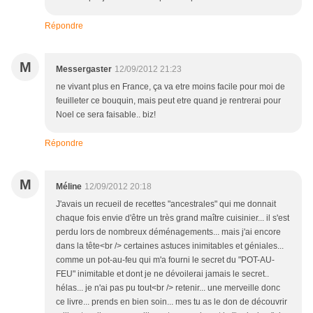
Répondre
M
Messergaster
12/09/2012 21:23
ne vivant plus en France, ça va etre moins facile pour moi de
feuilleter ce bouquin, mais peut etre quand je rentrerai pour
Noel ce sera faisable.. biz!
Répondre
M
Méline
12/09/2012 20:18
J'avais un recueil de recettes "ancestrales" qui me donnait
chaque fois envie d'être un très grand maître cuisinier... il s'est
perdu lors de nombreux déménagements... mais j'ai encore
dans la tête<br /> certaines astuces inimitables et géniales...
comme un pot-au-feu qui m'a fourni le secret du "POT-AU-
FEU" inimitable et dont je ne dévoilerai jamais le secret..
hélas... je n'ai pas pu tout<br /> retenir... une merveille donc
ce livre... prends en bien soin... mes tu as le don de découvrir