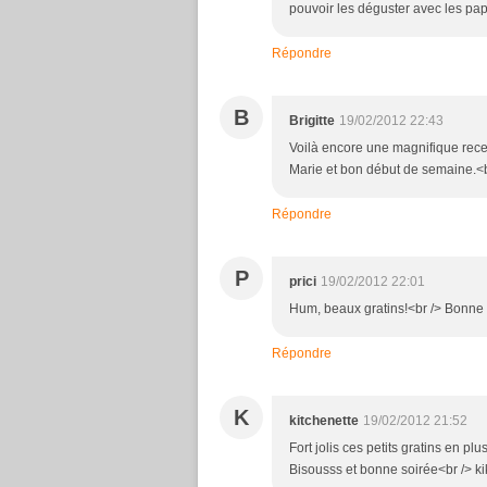
pouvoir les déguster avec les papi
Répondre
B
Brigitte
19/02/2012 22:43
Voilà encore une magnifique rece
Marie et bon début de semaine.<br
Répondre
P
prici
19/02/2012 22:01
Hum, beaux gratins!<br /> Bonne s
Répondre
K
kitchenette
19/02/2012 21:52
Fort jolis ces petits gratins en plu
Bisousss et bonne soirée<br /> ki