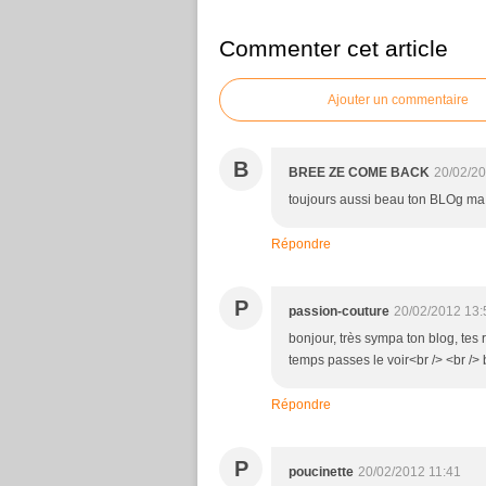
Commenter cet article
Ajouter un commentaire
B
BREE ZE COME BACK
20/02/20
toujours aussi beau ton BLOg ma 
Répondre
P
passion-couture
20/02/2012 13:
bonjour, très sympa ton blog, tes r
temps passes le voir<br /> <br />
Répondre
P
poucinette
20/02/2012 11:41