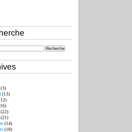
herche
ives
(3)
t
(13)
12)
16)
(22)
(21)
er
(14)
er
(18)