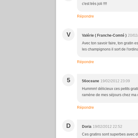
c'est très joli !!!!
Répondre
V
Valérie ( Franche-Comté )
20/02
Avec ton savoir faire, ton gratin 
les champignons il sort de l'ordin
Répondre
5
56oceane
19/02/2012 23:09
Hummm! délicieux ces petits grati
ramène de mes séjours chez ma m
Répondre
D
Doria
19/02/2012 22:52
Ces gratins sont superbes avec de 