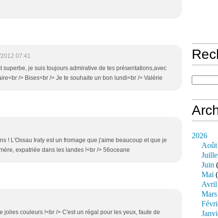
Rec
/2012 07:41
est superbe, je suis toujours admirative de tes présentations,avec
aire<br /> Bises<br /> Je te souhaite un bon lundi<br /> Valérie
Arch
2026
ns ! L'Ossau Iraty est un fromage que j'aime beaucoup et que je
Août
ère, expatriée dans les landes !<br /> 56oceane
Juille
Juin
(
Mai
(
Avril
Mars
Févri
jolies couleurs !<br /> C'est un régal pour les yeux, faute de
Janvi