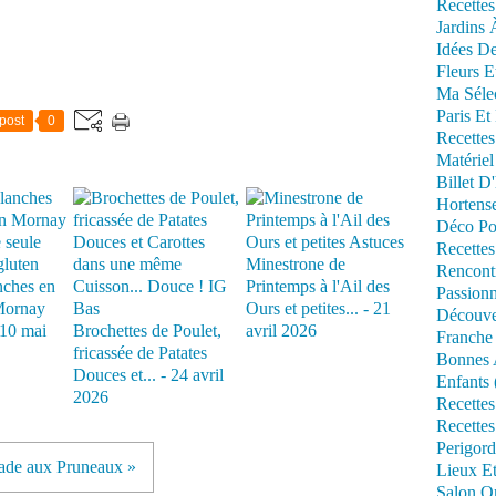
Recettes
Jardins 
Idées De
Fleurs E
Ma Séle
Paris Et
post
0
Recettes
Matériel
Billet D
Hortens
Déco Po
Recettes
Minestrone de
Rencont
nches en
Printemps à l'Ail des
Passionn
Mornay
Ours et petites... - 21
Découve
- 10 mai
Brochettes de Poulet,
avril 2026
Franche
fricassée de Patates
Bonnes 
Douces et... - 24 avril
Enfants 
2026
Recettes
Recettes
Perigord
tade aux Pruneaux »
Lieux Et
Salon Om