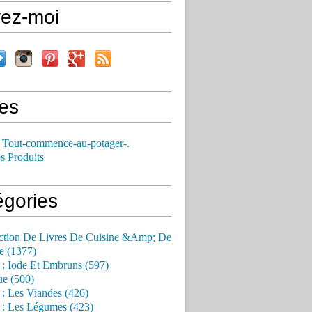
vez-moi
es
 Tout-commence-au-potager-.
s Produits
égories
ction De Livres De Cuisine &Amp; De
e (1377)
 : Iode Et Embruns (597)
ue (500)
 : Les Viandes (426)
 : Les Légumes (423)