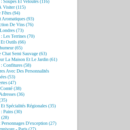
 : Soupes Et Veloutés (116)
À Visiter (115)
 Fêtes (94)
t Aromatiques (93)
ction De Vins (76)
 Londres (73)
 : Les Terrines (70)
 Et Outils (66)
'humeur (65)
e Chat Semi Sauvage (63)
ur La Maison Et Le Jardin (61)
 : Confitures (58)
res Avec Des Personnalités
ées (53)
rtes (47)
 Comté (38)
Adresses (36)
(35)
 Et Spécialités Régionales (35)
 : Pains (30)
 (28)
 Personnages D'exception (27)
nivore - Paris (27)