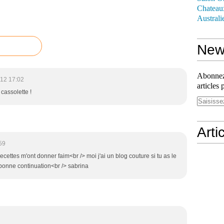
Chateau
Australi
News
Abonnez-
12 17:02
articles 
cassolette !
Arti
59
ecettes m'ont donner faim<br /> moi j'ai un blog couture si tu as le
 bonne continuation<br /> sabrina