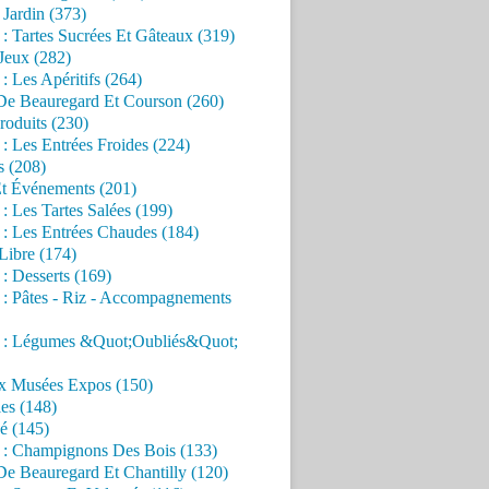
Jardin (373)
 : Tartes Sucrées Et Gâteaux (319)
Jeux (282)
 : Les Apéritifs (264)
 De Beauregard Et Courson (260)
roduits (230)
 : Les Entrées Froides (224)
s (208)
Et Événements (201)
 : Les Tartes Salées (199)
 : Les Entrées Chaudes (184)
Libre (174)
 : Desserts (169)
 : Pâtes - Riz - Accompagnements
s : Légumes &Quot;Oubliés&Quot;
x Musées Expos (150)
es (148)
é (145)
s : Champignons Des Bois (133)
De Beauregard Et Chantilly (120)