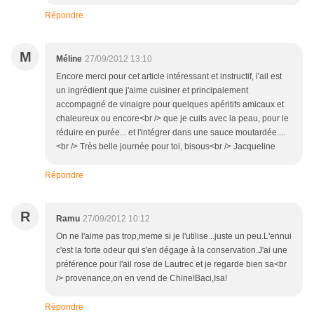
Répondre
M
Méline
27/09/2012 13:10
Encore merci pour cet article intéressant et instructif, l'ail est
un ingrédient que j'aime cuisiner et principalement
accompagné de vinaigre pour quelques apéritifs amicaux et
chaleureux ou encore<br /> que je cuits avec la peau, pour le
réduire en purée... et l'intégrer dans une sauce moutardée....
<br /> Très belle journée pour toi, bisous<br /> Jacqueline
Répondre
R
Ramu
27/09/2012 10:12
On ne l'aime pas trop,meme si je l'utilise...juste un peu.L'ennui
c'est la forte odeur qui s'en dégage à la conservation.J'ai une
préférence pour l'ail rose de Lautrec et je regarde bien sa<br
/> provenance,on en vend de Chine!Baci,Isa!
Répondre