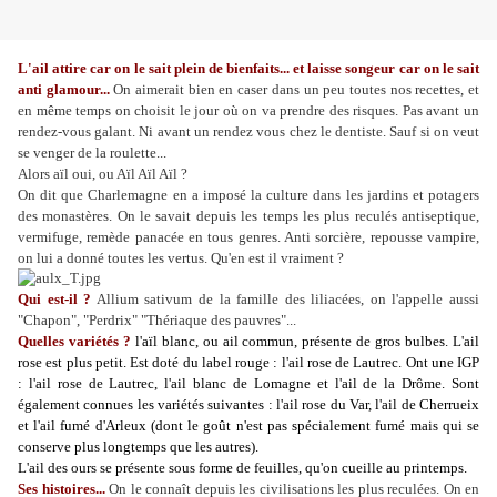
L'ail attire car on le sait plein de bienfaits... et laisse songeur car on le sait
anti glamour...
On aimerait bien en caser dans un peu toutes nos recettes, et
en même temps on choisit le jour où on va prendre des risques. Pas avant un
rendez-vous galant. Ni avant un rendez vous chez le dentiste. Sauf si on veut
se venger de la roulette...
Alors aïl oui, ou Aïl Aïl Aïl ?
On dit que Charlemagne en a imposé la culture dans les jardins et potagers
des monastères. On le savait depuis les temps les plus reculés antiseptique,
vermifuge, remède panacée en tous genres. Anti sorcière, repousse vampire,
on lui a donné toutes les vertus. Qu'en est il vraiment ?
Qui est-il ?
Allium sativum de la famille des liliacées, on l'appelle aussi
"Chapon", "Perdrix" "Thériaque des pauvres"...
Quelles variétés ?
l'aïl blanc, ou ail commun, présente de gros bulbes. L'ail
rose est plus petit. Est doté du label rouge : l'ail rose de Lautrec. Ont une IGP
: l'ail rose de Lautrec, l'ail blanc de Lomagne et l'ail de la Drôme. Sont
également connues les variétés suivantes : l'ail rose du Var, l'ail de Cherrueix
et l'ail fumé d'Arleux (dont le goût n'est pas spécialement fumé mais qui se
conserve plus longtemps que les autres).
L'ail des ours se présente sous forme de feuilles, qu'on cueille au printemps.
Ses histoires...
On le connaît depuis les civilisations les plus reculées. On en