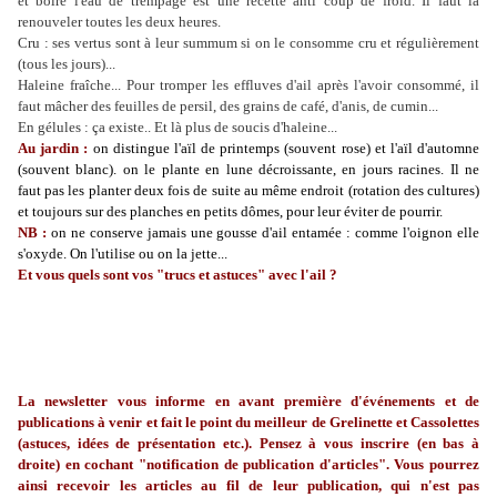
et boire l'eau de trempage est une recette anti coup de froid. Il faut la
renouveler toutes les deux heures.
Cru : ses vertus sont à leur summum si on le consomme cru et régulièrement
(tous les jours)...
Haleine fraîche... Pour tromper les effluves d'ail après l'avoir consommé, il
faut mâcher des feuilles de persil, des grains de café, d'anis, de cumin...
En gélules : ça existe.. Et là plus de soucis d'haleine...
Au jardin :
on distingue l'aïl de printemps (souvent rose) et l'aïl d'automne
(souvent blanc). on le plante en lune décroissante, en jours racines. Il ne
faut pas les planter deux fois de suite au même endroit (rotation des cultures)
et toujours sur des planches en petits dômes, pour leur éviter de pourrir.
NB :
on ne conserve jamais une gousse d'ail entamée : comme l'oignon elle
s'oxyde. On l'utilise ou on la jette...
Et vous quels sont vos "trucs et astuces" avec l'ail ?
La newsletter vous informe en avant première d'événements et de
publications à venir et fait le point du meilleur de Grelinette et Cassolettes
(astuces, idées de présentation etc.). Pensez à vous inscrire (en bas à
droite) en cochant "notification de publication d'articles". Vous pourrez
ainsi recevoir les articles au fil de leur publication, qui n'est pas