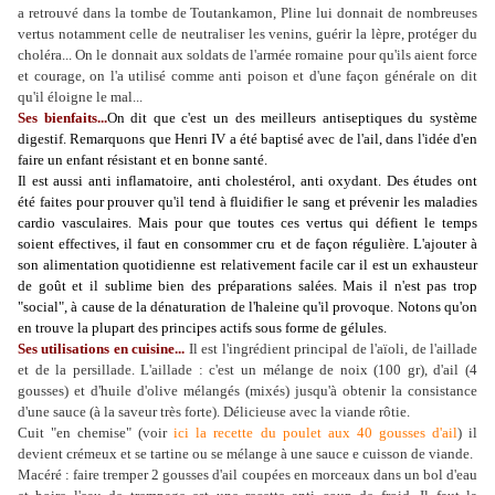
a retrouvé dans la tombe de Toutankamon, Pline lui donnait de nombreuses
vertus notamment celle de neutraliser les venins, guérir la lèpre, protéger du
choléra... On le donnait aux soldats de l'armée romaine pour qu'ils aient force
et courage, on l'a utilisé comme anti poison et d'une façon générale on dit
qu'il éloigne le mal...
Ses bienfaits...
On dit que c'est un des meilleurs antiseptiques du système
digestif. Remarquons que Henri IV a été baptisé avec de l'ail, dans l'idée d'en
faire un enfant résistant et en bonne santé.
Il est aussi anti inflamatoire, anti cholestérol, anti oxydant. Des études ont
été faites pour prouver qu'il tend à fluidifier le sang et prévenir les maladies
cardio vasculaires. Mais pour que toutes ces vertus qui défient le temps
soient effectives, il faut en consommer cru et de façon régulière. L'ajouter à
son alimentation quotidienne est relativement facile car il est un exhausteur
de goût et il sublime bien des préparations salées. Mais il n'est pas trop
"social", à cause de la dénaturation de l'haleine qu'il provoque. Notons qu'on
en trouve la plupart des principes actifs sous forme de gélules.
Ses utilisations en cuisine...
Il est l'ingrédient principal de l'aïoli, de l'aillade
et de la persillade. L'aillade : c'est un mélange de noix (100 gr), d'ail (4
gousses) et d'huile d'olive mélangés (mixés) jusqu'à obtenir la consistance
d'une sauce (à la saveur très forte). Délicieuse avec la viande rôtie.
Cuit "en chemise" (voir
ici la recette du poulet aux 40 gousses d'ail
) il
devient crémeux et se tartine ou se mélange à une sauce e cuisson de viande.
Macéré : faire tremper 2 gousses d'ail coupées en morceaux dans un bol d'eau