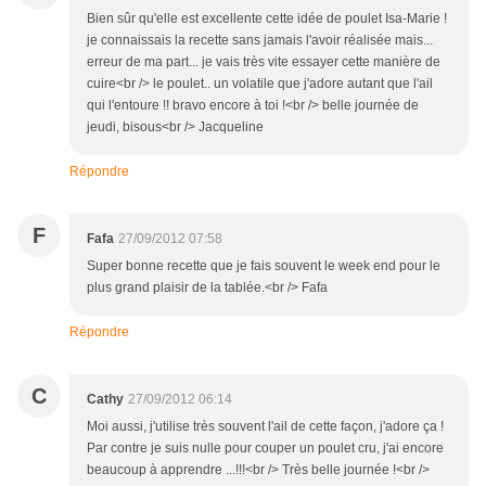
Bien sûr qu'elle est excellente cette idée de poulet Isa-Marie !
je connaissais la recette sans jamais l'avoir réalisée mais...
erreur de ma part... je vais très vite essayer cette manière de
cuire<br /> le poulet.. un volatile que j'adore autant que l'ail
qui l'entoure !! bravo encore à toi !<br /> belle journée de
jeudi, bisous<br /> Jacqueline
Répondre
F
Fafa
27/09/2012 07:58
Super bonne recette que je fais souvent le week end pour le
plus grand plaisir de la tablée.<br /> Fafa
Répondre
C
Cathy
27/09/2012 06:14
Moi aussi, j'utilise très souvent l'ail de cette façon, j'adore ça !
Par contre je suis nulle pour couper un poulet cru, j'ai encore
beaucoup à apprendre ...!!!<br /> Très belle journée !<br />