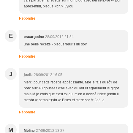
vais partager la recette sur mon blog avec ton lien.<br /> Bon
après-midi, bisous.<br /> Lylou
Répondre
E
escargotine
28/09/2012 21:54
une belle recette - bisous fleuris du soir
Répondre
J
joelle
28/09/2012 16:05
Merci pour cette recette appétissante. Moi je fais du rôti de
porc aux 40 gousses d'ail avec du lait et également le gigot
mais là je crois que c'est toi qui m'en a donné l'idée (enfin il
me<br /> semble)<br /> Bises et merci<br /> Joëlle
Répondre
M
Méline
27/09/2012 13:27