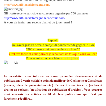
Pour en savoir plus sur l'ail de Lognagne, suivre ce lien
http://www.ailblancdelomagne.com/
NB : cette recette participe au concours organisé par 750 grammes
http://www.ailblancdelomagne-leconcours.com/
A vous de tenter une recette d'ail et de jouer aussi !
Rappel :
Vous avez jusqu'à demain soir jeudi pour tenter de gagner le livre
"200 aliments qui vous veulent du bien" ?
C'est très facile et vous pouvez jouer autant de fois que vous voulez !
Pour savoir comment faire,
voir ici (click)
La newsletter vous informe en avant première d'événements et de
publications à venir et fait le point du meilleur de Grelinette et Cassolettes
(astuces, idées de présentation etc.). Pensez à vous inscrire (en bas à
droite) en cochant "notification de publication d'articles". Vous pourrez
ainsi recevoir les articles au fil de leur publication, qui n'est pas
forcément régulière...