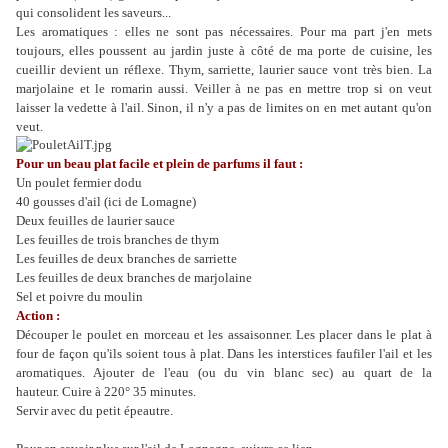
qui consolident les saveurs...
Les aromatiques : elles ne sont pas nécessaires. Pour ma part j'en mets
toujours, elles poussent au jardin juste à côté de ma porte de cuisine, les
cueillir devient un réflexe. Thym, sarriette, laurier sauce vont très bien. La
marjolaine et le romarin aussi. Veiller à ne pas en mettre trop si on veut
laisser la vedette à l'ail. Sinon, il n'y a pas de limites on en met autant qu'on
veut.
Pour un beau plat facile et plein de parfums il faut :
Un poulet fermier dodu
40 gousses d'ail (ici de Lomagne)
Deux feuilles de laurier sauce
Les feuilles de trois branches de thym
Les feuilles de deux branches de sarriette
Les feuilles de deux branches de marjolaine
Sel et poivre du moulin
Action :
Découper le poulet en morceau et les assaisonner. Les placer dans le plat à
four de façon qu'ils soient tous à plat. Dans les interstices faufiler l'ail et les
aromatiques. Ajouter de l'eau (ou du vin blanc sec) au quart de la
hauteur. Cuire à 220° 35 minutes.
Servir avec du petit épeautre.