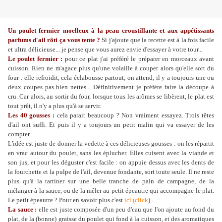
Un poulet fermier moelleux à la peau croustillante et aux appétissants
parfums d'ail rôti ça vous tente ?
Si j'ajoute que la recette est à la fois facile
et ultra délicieuse... je pense que vous aurez envie d'essayer à votre tour...
Le poulet fermier :
pour ce plat j'ai préféré le préparer en morceaux avant
cuisson. Rien ne m'agace plus qu'une volaille à couper alors qu'elle sort du
four : elle refroidit, cela éclabousse partout, on attend, il y a toujours une ou
deux coupes pas bien nettes... Définitivement je préfère faire la découpe à
cru. Car alors, au sortir du four, lorsque tous les arômes se libèrent, le plat est
tout prêt, il n'y a plus qu'à se servir.
Les 40 gousses :
cela parait beaucoup ? Non vraiment essayez. Trois têtes
d'ail ont suffi. Et puis il y a toujours un petit malin qui va essayer de les
compter...
L'idée est juste de donner la vedette à ces délicieuses gousses : on les répartit
en vrac autour du poulet, sans les éplucher. Elles cuisent avec la viande et
son jus, et pour les déguster c'est facile : on appuie dessus avec les dents de
la fourchette et la pulpe de l'ail, devenue fondante, sort toute seule. Il ne reste
plus qu'à la tartiner sur une belle tranche de pain de campagne, de la
mélanger à la sauce, ou de la mêler au petit épeautre qui accompagne le plat.
Le petit épeautre ? Pour en savoir plus c'est
ici (click
)...
La sauce :
elle est juste composée d'un peu d'eau que l'on ajoute au fond du
plat, de la (bonne) graisse du poulet qui fond à la cuisson, et des aromatiques