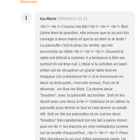
Répondre
I
Isa-Marie
29/06/2011 22:21
<br /> <br /> Coucou ma kiki !<br /> <br /> <br /> Bon
j'aime bien ta question, elle prouve que tu as pris ton
courage à deux mains et que tu as bien lu le texte !
La panoufle c'est la peau du ventre, qui est
accrochée au râble.<br /> <br /> <br /> Souvent le
rable est délicat à cuisiner, il a tendance à être sec
surtout s'il est trop cuit. L'idéal si tu achètes un lapin
entier est de récupérer un grand rable tout en
longueur (on a tendance<br /> à le tronconner en
deux ou trois parts, c'est une erreur). Puis on le
désosse : on lève les filets. Ca donne deux
"boudins", avec la panoufle accrochée. Soit on les
réunit avec une farce à<br /> l'intérieur et on utilise la
panoufle pour fermer le tout et cela donne un peutit
rôti. Soit on ôte les panoufles et on cuit les deux
"boudins" très rapidement (on les fait à peine dorer)
puis on<br /> les tranche en mini médaillons comme
sur la recette d'aujourd'hui...<br /> <br /> <br /> Peut-
être décideras tu un jour d'être lapinivore (argh, j'ai