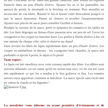
en dés. Concasser les os. Dans une grande casserole, faire fondre les oignons
émincés dans un peu d'huile d'olive. Ajouter les os et les panoufles, les
queues de persil, la moutarde et le ketchup en remuant. Puis mouiller en
recouvrant de vin blanc. Baisser le feu et laisser cuire doucement jusqu'à ce
que la sauce épaississe. Passer au chinois et rectifier l'assaisonnement.
Ajouter une pincée de sucre pour contrôler l'acidité si besoin.
Pendant la cuisson de la sauce, peler et épépiner les tomates et les tailler en
dés. Les faire dégorger au dessus d'une passoire avec un peu de sel. Laver les
courgettes et les couper en tranches fines. Les poêler à l'huile d'olive à feu vif
une minute de chaque côté, saler et réserver au chaud.
Faire revenir les filets de lapin rapidement dans un peu d'huile d'olive. Les
couper en médaillons et dresser : les courgettes bien chaudes, la sauce très
parfumée et épicée à point, le lapin et le persil.
Taste report :
Le lapin est très moelleux avec cette cuisson rapide des filets. Les râbles sont
souvent délaissés car on craint qu'ils ne soient trop secs, ici ils ont été cuits
très rapidement ce qui les a rendus à la fois goûteux et fins. Les tomates
servies crues apportent contraste et fraîcheur. La sauce épicée sans excès met
en valeur la viande et les légumes !
La newsletter vous informe en avant première d'événements et de