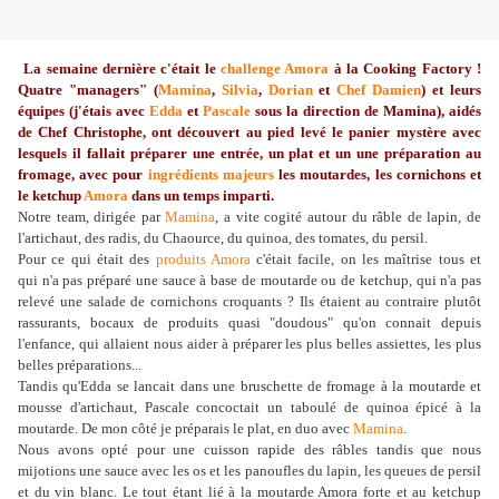
La semaine dernière c'était le
challenge Amora
à la Cooking Factory !
Quatre "managers" (
Mamina
,
Silvia
,
Dorian
et
Chef Damien
) et leurs
équipes (j'étais avec
Edda
et
Pascale
sous la direction de Mamina), aidés
de Chef Christophe, ont découvert au pied levé le panier mystère avec
lesquels il fallait préparer une entrée, un plat et un une préparation au
fromage, avec pour
ingrédients majeurs
les moutardes, les cornichons et
le ketchup
Amora
dans un temps imparti.
Notre team, dirigée par
Mamina
, a vite cogité autour du râble de lapin, de
l'artichaut, des radis, du Chaource, du quinoa, des tomates, du persil.
Pour ce qui était des
produits Amora
c'était facile, on les maîtrise tous et
qui n'a pas préparé une sauce à base de moutarde ou de ketchup, qui n'a pas
relevé une salade de cornichons croquants ? Ils étaient au contraire plutôt
rassurants, bocaux de produits quasi "doudous" qu'on connait depuis
l'enfance, qui allaient nous aider à préparer les plus belles assiettes, les plus
belles préparations...
Tandis qu'Edda se lancait dans une bruschette de fromage à la moutarde et
mousse d'artichaut, Pascale concoctait un taboulé de quinoa épicé à la
moutarde. De mon côté je préparais le plat, en duo avec
Mamina
.
Nous avons opté pour une cuisson rapide des râbles tandis que nous
mijotions une sauce avec les os et les panoufles du lapin, les queues de persil
et du vin blanc. Le tout étant lié à la moutarde Amora forte et au ketchup