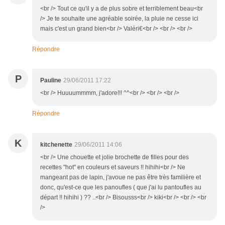
<br /> Tout ce qu'il y a de plus sobre et terriblement beau<br
/> Je te souhaite une agréable soirée, la pluie ne cesse ici
mais c'est un grand bien<br /> Valéri€<br /> <br /> <br />
Répondre
P
Pauline
29/06/2011 17:22
<br /> Huuuummmm, j'adore!!! ^^<br /> <br /> <br />
Répondre
K
kitchenette
29/06/2011 14:06
<br /> Une chouette et jolie brochette de filles pour des
recettes "hot" en couleurs et saveurs !! hihihi<br /> Ne
mangeant pas de lapin, j'avoue ne pas être très familière et
donc, qu'est-ce que les panoufles ( que j'ai lu pantoufles au
départ !! hihihi ) ?? ..<br /> Bisousss<br /> kiki<br /> <br /> <br
/>