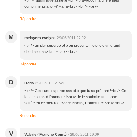
<br /> Magnifique assiette,<br /> bravoooo ma chère mes
compliments à toi;-)*Maria<br /> <br /> <br />
Répondre
M
melayers evelyne
29/06/2011 22:02
<br /> un plat superbe et bien présenter l'étoffe d'un grand
chef bisousss<br /> <br /> <br />
Répondre
D
Doria
29/06/2011 21:49
<br /> C'est une superbe assiette que tu as préparé !<br /> Ce
lapin est mis à l'honneur !<br /> Je te souhaite une bone
soirée en ce mercredi,<br /> Bisous, Doria<br /> <br /> <br />
Répondre
V
Valérie ( Franche-Comté )
29/06/2011 19:09