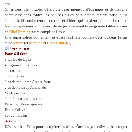
hot...
On a tous bien rigolé, c'était un beau moment d'échanges et de franche
complicité dans toutes les équipes ! Des pots Amora étaient partout, ils
étaient le fil conducteur de ce creuset d'idées qui fusaient pour cuisiner tous
les plats que nous avons ensuite dégustés ensemble en grande tablée autour
de
Chef Damien
notre complice à tous !
Une super soirée bon enfant et quasi familiale, comme c'est toujours le cas
avec
Amora
(et
Mamina
et
Chef Damien
!)...
Pour 4 il faut :
3 rables de lapin
4 oignons nouveaux
4 tomates
2 courgettes
3 cs de moutarde Amora forte
2 cs de ketchup Amora Hot
Vin blanc sec
1 ou 2 pincées de sucre
Persil feuilles et queues
Huile d'olive
Sel du moulin
Action :
Désosser les râbles pour récupérer les filets. Ôter les panoufles et les couper