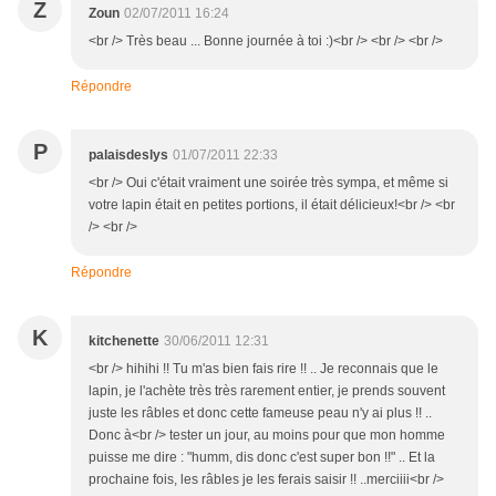
Z
Zoun
02/07/2011 16:24
<br /> Très beau ... Bonne journée à toi :)<br /> <br /> <br />
Répondre
P
palaisdeslys
01/07/2011 22:33
<br /> Oui c'était vraiment une soirée très sympa, et même si
votre lapin était en petites portions, il était délicieux!<br /> <br
/> <br />
Répondre
K
kitchenette
30/06/2011 12:31
<br /> hihihi !! Tu m'as bien fais rire !! .. Je reconnais que le
lapin, je l'achète très très rarement entier, je prends souvent
juste les râbles et donc cette fameuse peau n'y ai plus !! ..
Donc à<br /> tester un jour, au moins pour que mon homme
puisse me dire : "humm, dis donc c'est super bon !!" .. Et la
prochaine fois, les râbles je les ferais saisir !! ..merciiii<br />