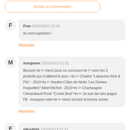
Ajouter un commentaire
F
Fran
28/10/2013 15:16
Ils sont superbes !
Répondre
M
morganen
15/10/2013 21:52
Bonsoir<br /> merci pour ce concours<br /> voici les 3
produits qui m'attirent le plus :<br /> Chablis "Labaume Ainé &
Fils" - 2010<br /> Hautes-Côtes de-Nuits "Les Dames
Huguettes" Albert Bichot - 2010<br /> Champagne
Clérambault Rosé "Cuvée Brut"<br /> Je suis fan des pages
FB : morgane neto<br /> merci encore et bonne soirée
Répondre
E
elleaddah
15/10/2013 21:15