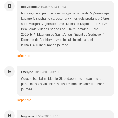
B
bbeybouh89
19/09/2013 12:43
bonjour, merci pour ce concours, je participe<br /> j'aime deja
la page fb stephanie cardoso<br /> mes trois produits préférés
sont: Morgon "Vignes de 1935" Domaine Dupré - 2011<br />
Beaujolais-Villages "Vignes de 1940" Domaine Dupré -
2011<br /> Magnum de Saint-Amour "Esprit de Séduction"
Domaine de Berthier<br /> et je suis inscrite a la nl
latina89400<br /> bonne journee
Répondre
E
Evelyne
18/09/2013 08:11
Coucou Isa! j'aime bien le Gigondas et le chateau neuf du
pape, mais les vins blancs aussi comme le sancerre. Bonne
journée
Répondre
H
huguette
17/09/2013 17:14