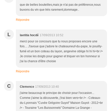
que de belles bouteilles,mais je n'ai pas de préférence,nous
buvons du vin que trés rarement,dommage..
Répondre
L
laetitia hocdé
17/09/2013 10:52
merci pour ce concours que tu nous proposes encore une
fois.... J'avoue que j'adore le chateauneuf-du-pape, le pouilly-
fumé et un bon coteau du layon, angevine oblige hi hi hi<br />
Je croise les doigts pour gagner et triquer en ton honneur si
j'ai la chance d'être choisie
Répondre
C
Clemence
17/09/2013 10:40
j'aime beaucoup le principe de choisir pour l'occasion...
Comme j'aime la découverte, j'irai bien vers<br /> - Coteaux-
du-Lyonnais "Cuvée Grégoire Guyot" Maison Guyot - 2012<br
/> - Touraine "Les Buissonnets" Domaine La Grange -