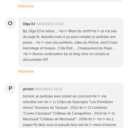
Répondre
O
Olga 03
14/10/2013 15:41
Bjr, Olga 03 le retour.....<br /> Miam du vin!!!!!<br /> je n'ai pas
de page fb, desolée,mais si ça peut compter je participe ave
plaisir....<br /> mes vins préférés, côtes du Rhône, dont Croze
Hermitage et l'exquis...Côte Roti......Chateauneuf du Pape....
<br /> Bonne continuation àà ce blog riche en coneils et
découvertes !!!!!!
Répondre
P
pichon
09/10/2013 23:15
bonsoir, je participe avec plaisir au concours<br /> ma
sélection est:<br /> 1) Côtes-de-Gascogne "Les Premières
Grives" Domaine du Tariquet - 2011<br /> 2) Corbières
"Cuvée Classique" Château de Caraguilhes - 2010<br /> 3)
Meursault "Château de Meursault" - 2008<br /> <br /> les 2
pages Fb likés sous le pseudo fany isis<br /> merci et bonne