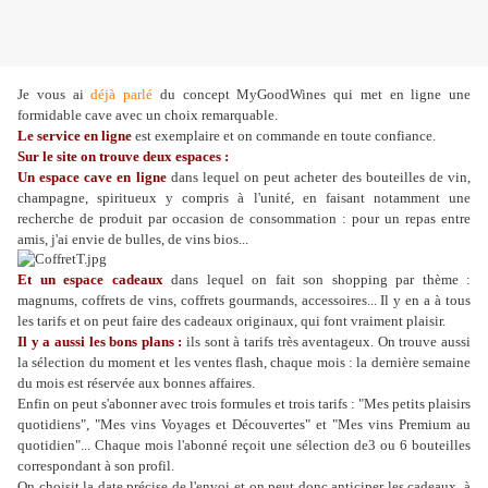
Je vous ai
déjà parlé
du concept MyGoodWines qui met en ligne une
formidable cave avec un choix remarquable.
Le service en ligne
est exemplaire et on commande en toute confiance.
Sur le site on trouve deux espaces :
Un espace cave en ligne
dans lequel on peut acheter des bouteilles de vin,
champagne, spiritueux y compris à l'unité, en faisant notamment une
recherche de produit par occasion de consommation : pour un repas entre
amis, j'ai envie de bulles, de vins bios...
Et un espace cadeaux
dans lequel on fait son shopping par thème :
magnums, coffrets de vins, coffrets gourmands, accessoires... Il y en a à tous
les tarifs et on peut faire des cadeaux originaux, qui font vraiment plaisir.
Il y a aussi les bons plans :
ils sont à tarifs très aventageux. On trouve aussi
la sélection du moment et les ventes flash, chaque mois : la dernière semaine
du mois est réservée aux bonnes affaires.
Enfin on peut s'abonner avec trois formules et trois tarifs : "Mes petits plaisirs
quotidiens", "Mes vins Voyages et Découvertes" et "Mes vins Premium au
quotidien"... Chaque mois l'abonné reçoit une sélection de3 ou 6 bouteilles
correspondant à son profil.
On choisit la date précise de l'envoi et on peut donc anticiper les cadeaux, à