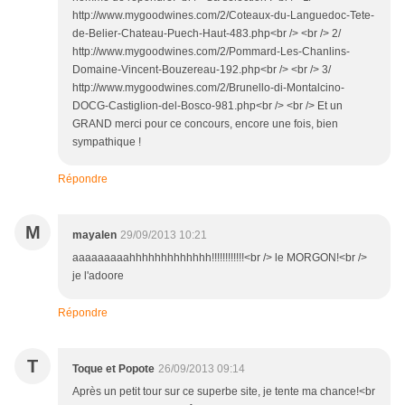
http://www.mygoodwines.com/2/Coteaux-du-Languedoc-Tete-
de-Belier-Chateau-Puech-Haut-483.php<br /> <br /> 2/
http://www.mygoodwines.com/2/Pommard-Les-Chanlins-
Domaine-Vincent-Bouzereau-192.php<br /> <br /> 3/
http://www.mygoodwines.com/2/Brunello-di-Montalcino-
DOCG-Castiglion-del-Bosco-981.php<br /> <br /> Et un
GRAND merci pour ce concours, encore une fois, bien
sympathique !
Répondre
M
mayalen
29/09/2013 10:21
aaaaaaaaahhhhhhhhhhhhh!!!!!!!!!!!!<br /> le MORGON!<br />
je l'adoore
Répondre
T
Toque et Popote
26/09/2013 09:14
Après un petit tour sur ce superbe site, je tente ma chance!<br