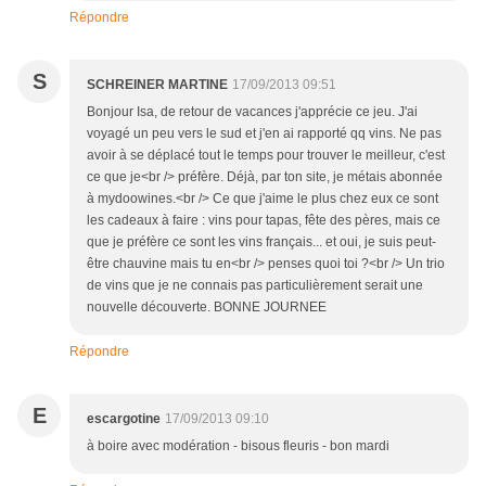
Répondre
S
SCHREINER MARTINE
17/09/2013 09:51
Bonjour Isa, de retour de vacances j'apprécie ce jeu. J'ai
voyagé un peu vers le sud et j'en ai rapporté qq vins. Ne pas
avoir à se déplacé tout le temps pour trouver le meilleur, c'est
ce que je<br /> préfère. Déjà, par ton site, je métais abonnée
à mydoowines.<br /> Ce que j'aime le plus chez eux ce sont
les cadeaux à faire : vins pour tapas, fête des pères, mais ce
que je préfère ce sont les vins français... et oui, je suis peut-
être chauvine mais tu en<br /> penses quoi toi ?<br /> Un trio
de vins que je ne connais pas particulièrement serait une
nouvelle découverte. BONNE JOURNEE
Répondre
E
escargotine
17/09/2013 09:10
à boire avec modération - bisous fleuris - bon mardi