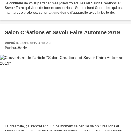
Je continue de vous partager mes jolies trouvailles au Salon Créations et
Savoir Faire qui vient de fermer ses portes... Sur le stand Sennelier, qui est
ma marque préférée, se tenait une démo d'aquarelle avec la boîte de
voyage... Je suis arrivée juste...
Salon Créations et Savoir Faire Automne 2019
Publié le 30/11/2019 à 10:48
Par
Isa-Marie
La créativité, ça s'entretient ! En ce moment se tient le salon Créations et
Savoir Faire, le creuset du DIY porte de Versailles à Paris (du 27 novembre