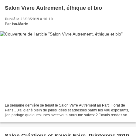
Salon Vivre Autrement, éthique et bio
Publié le 23/03/2019 à 10:10
Par
Isa-Marie
La semaine dernière se tenait le Salon Vivre Autrement au Parc Floral de
Paris... J'ai glané plein de jolies idées et adresses parmi les 400 exposants,
j'en partage quelques unes avec vous, vous me suivez ? J'avais rendez vous
assez tôt et j'ai pu admirer...
Salon Créations et Savoir Faire, Printemps 2019,