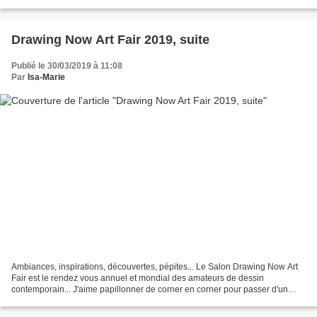
tendance... Qu'est ce qui me motive ? Quelles...
Drawing Now Art Fair 2019, suite
Publié le 30/03/2019 à 11:08
Par
Isa-Marie
Ambiances, inspirations, découvertes, pépites... Le Salon Drawing Now Art
Fair est le rendez vous annuel et mondial des amateurs de dessin
contemporain... J'aime papillonner de corner en corner pour passer d'un
univers d'artiste à l'autre, avec à chaque...