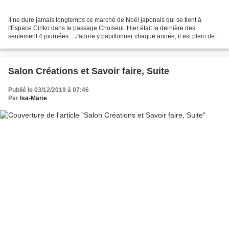
Il ne dure jamais longtemps ce marché de Noël japonais qui se tient à
l'Espace Cinko dans le passage Choiseul. Hier était la dernière des
seulement 4 journées... J'adore y papillonner chaque année, il est plein de
charme et de poésie, je partage avec...
Salon Créations et Savoir faire, Suite
Publié le 03/12/2019 à 07:46
Par
Isa-Marie