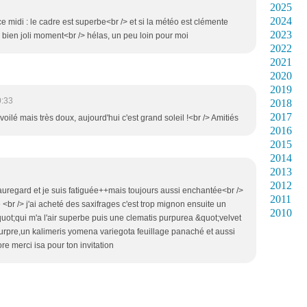
2025
2024
e midi : le cadre est superbe<br /> et si la météo est clémente
2023
t un bien joli moment<br /> hélas, un peu loin pour moi
2022
2021
2020
2019
0:33
2018
2017
voilé mais très doux, aujourd'hui c'est grand soleil !<br /> Amitiés
2016
2015
2014
2013
2012
beauregard et je suis fatiguée++mais toujours aussi enchantée<br />
2011
br /> j'ai acheté des saxifrages c'est trop mignon ensuite un
2010
ot;qui m'a l'air superbe puis une clematis purpurea &quot;velvet
ourpre,un kalimeris yomena variegota feuillage panaché et aussi
re merci isa pour ton invitation