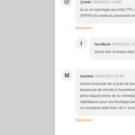
@
@nnie
04/04/2014 16:08
ai vu un reportage aux infos TF1 c
(!!!!!!!!!!!) les visiteurs passeron
Répondre
I
Isa-Marie
05/04/2014 1
Annie hier le temps était 
M
martine
04/04/2014 15:48
j'arrive tout juste de st jean de 
beaucoup de monde à l'ouverture <
phlox &quot;crème de la crème&qu
night&quot; pour son feuillage p
un eryngium jade frost <br /> enco
Répondre