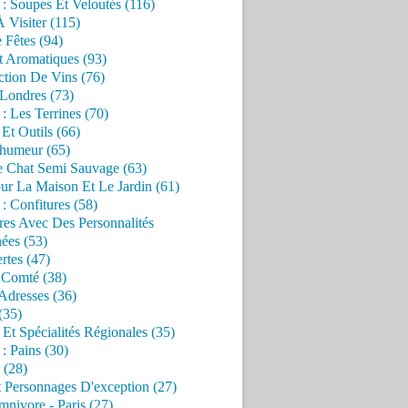
 : Soupes Et Veloutés (116)
À Visiter (115)
 Fêtes (94)
t Aromatiques (93)
ction De Vins (76)
 Londres (73)
 : Les Terrines (70)
 Et Outils (66)
'humeur (65)
e Chat Semi Sauvage (63)
ur La Maison Et Le Jardin (61)
 : Confitures (58)
res Avec Des Personnalités
ées (53)
rtes (47)
 Comté (38)
Adresses (36)
(35)
 Et Spécialités Régionales (35)
 : Pains (30)
 (28)
 Personnages D'exception (27)
nivore - Paris (27)