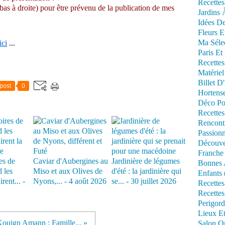
Recettes
 bas à droite) pour être prévenu de la publication de mes
Jardins 
Idées De
Fleurs E
Ma Séle
ici
...
Paris Et
Recettes
Matériel
Billet D
post
0
Hortens
Déco Po
Recettes
Rencont
Passionn
Découve
Franche
es de
Caviar d'Aubergines au
Jardinière de légumes
Bonnes 
 les
Miso et aux Olives de
d'été : la jardinière qui
Enfants 
rent... -
Nyons,... - 4 août 2026
se... - 30 juillet 2026
Recettes
Recettes
Perigord
Lieux Et
ouign Amann : Famille... »
Salon Om