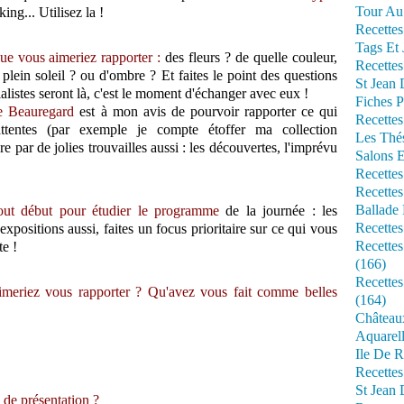
Tour Au 
ing... Utilisez la !
Recettes
Tags Et 
 que vous aimeriez rapporter :
des fleurs ? de quelle couleur,
Recettes
plein soleil ? ou d'ombre ? Et faites le point des questions
St Jean
alistes seront là, c'est le moment d'échanger avec eux !
Fiches P
 de Beauregard
est à mon avis de pourvoir rapporter ce qui
Recettes
ttentes (par exemple je compte étoffer ma collection
Les Thé
re par de jolies trouvailles aussi : les découvertes, l'imprévu
Salons 
Recettes
Recettes
Ballade 
out début pour étudier le programme
de la journée : les
Recettes
 expositions aussi, faites un focus prioritaire sur ce qui vous
Recettes
te !
(166)
Recette
imeriez vous rapporter ? Qu'avez vous fait comme belles
(164)
Château
Aquarell
Ile De R
Recette
St Jean 
 de présentation ?