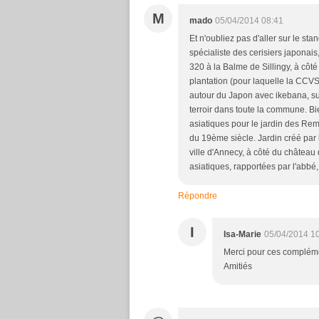
M
mado
05/04/2014 08:41
Et n'oubliez pas d'aller sur le s
spécialiste des cerisiers japonais, 
320 à la Balme de Sillingy, à côté
plantation (pour laquelle la CCV
autour du Japon avec ikebana, sush
terroir dans toute la commune. Bi
asiatiques pour le jardin des Rem
du 19ème siècle. Jardin créé par 
ville d'Annecy, à côté du châtea
asiatiques, rapportées par l'abbé
Répondre
I
Isa-Marie
05/04/2014 1
Merci pour ces complémen
Amitiés