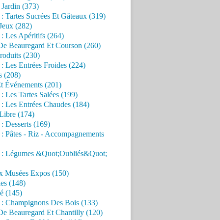
Jardin (373)
 : Tartes Sucrées Et Gâteaux (319)
Jeux (282)
 : Les Apéritifs (264)
 De Beauregard Et Courson (260)
roduits (230)
 : Les Entrées Froides (224)
s (208)
Et Événements (201)
 : Les Tartes Salées (199)
 : Les Entrées Chaudes (184)
Libre (174)
 : Desserts (169)
 : Pâtes - Riz - Accompagnements
s : Légumes &Quot;Oubliés&Quot;
x Musées Expos (150)
es (148)
é (145)
s : Champignons Des Bois (133)
De Beauregard Et Chantilly (120)