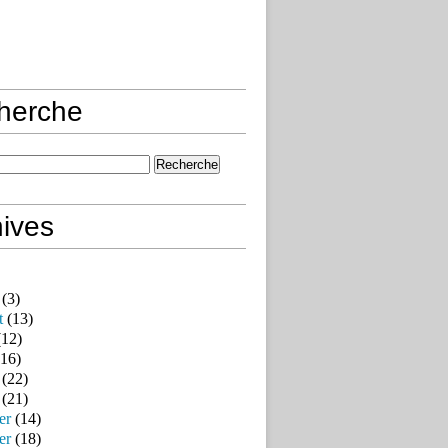
herche
ives
(3)
t
(13)
12)
16)
(22)
(21)
er
(14)
er
(18)