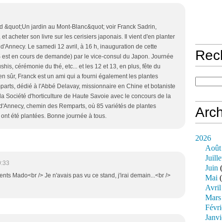
tand &quot;Un jardin au Mont-Blanc&quot; voir Franck Sadrin,
et acheter son livre sur les cerisiers japonais. Il vient d'en planter
 d'Annecy. Le samedi 12 avril, à 16 h, inauguration de cette
Rec
S est en cours de demande) par le vice-consul du Japon. Journée
is, cérémonie du thé, etc... et les 12 et 13, en plus, fête du
en sûr, Franck est un ami qui a fourni également les plantes
parts, dédié à l'Abbé Delavay, missionnaire en Chine et botaniste
la Société d'horticulture de Haute Savoie avec le concours de la
u d'Annecy, chemin des Remparts, où 85 variétés de plantes
Arch
, ont été plantées. Bonne journée à tous.
2026
Août
Juille
0:33
Juin
(
ts Mado<br /> Je n'avais pas vu ce stand, j'irai demain...<br />
Mai
(
Avril
Mars
Févri
Janvi