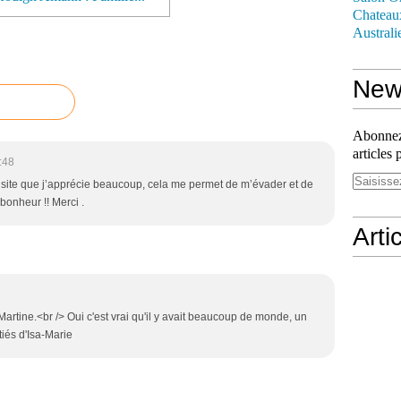
Chateau
Australi
News
Abonnez-
articles 
:48
e site que j’apprécie beaucoup, cela me permet de m’évader et de
bonheur !! Merci .
Arti
rtine.<br /> Oui c'est vrai qu'il y avait beaucoup de monde, un
tiés d'Isa-Marie