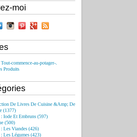
vez-moi
es
 Tout-commence-au-potager-.
s Produits
égories
ction De Livres De Cuisine &Amp; De
e (1377)
 : Iode Et Embruns (597)
ue (500)
 : Les Viandes (426)
 : Les Légumes (423)