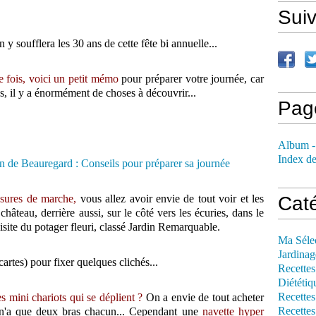
Sui
n y soufflera les 30 ans de cette fête bi annuelle...
e fois, voici un petit mémo
pour préparer votre journée, car
ses, il y a énormément de choses à découvrir...
Pag
Album -
Index de
ssures de marche,
vous allez avoir envie de tout voir et les
Cat
hâteau, derrière aussi, sur le côté vers les écuries, dans le
site du potager fleuri, classé Jardin Remarquable.
Ma Séle
Jardinag
 cartes) pour fixer quelques clichés...
Recettes
Diététiq
Recettes
 mini chariots qui se déplient ?
On a envie de tout acheter
Recettes
 n'a que deux bras chacun... Cependant une
navette hyper