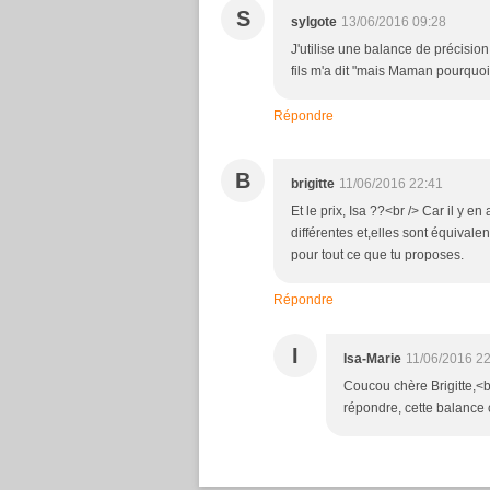
S
sylgote
13/06/2016 09:28
J'utilise une balance de précisio
fils m'a dit "mais Maman pourquoi
Répondre
B
brigitte
11/06/2016 22:41
Et le prix, Isa ??<br /> Car il y 
différentes et,elles sont équivalent
pour tout ce que tu proposes.
Répondre
I
Isa-Marie
11/06/2016 2
Coucou chère Brigitte,<br 
répondre, cette balance 