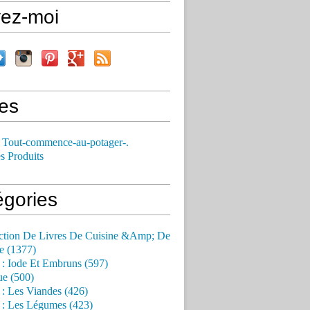
vez-moi
es
 Tout-commence-au-potager-.
s Produits
égories
ction De Livres De Cuisine &Amp; De
e (1377)
 : Iode Et Embruns (597)
ue (500)
 : Les Viandes (426)
 : Les Légumes (423)