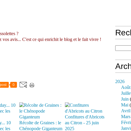
Rec
ssolettes ?
s avis... C'est ce qui enrichit le blog et le fait vivre !
Arch
2026
post
0
Août
Juille
Juin
(
Mai
(
Avril
Mars
Confitures d'Abricots
Févri
... 10
Récolte de Graines : le
au Citron - 25 juin
Janvi
ec les
Chénopode Giganteum
2025