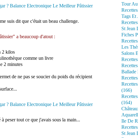
Tour Au 
Recettes
Tags Et 
me suis dit que c'était un beau challenge.
Recettes
St Jean
Fiches P
tissier" a beaucoup d'atout :
Recettes
Les Thé
 2 kilos
Salons 
a culinothèque comme un livre
Recettes
de 2 minutes
Recettes
Ballade 
ermet de ne pas se soucier du poids du récipient
Recettes
Recettes
urface...
(166)
Recette
(164)
Château
Aquarell
ué à peser tout ce que j'avais sous la main...
Ile De R
Recette
St Jean 