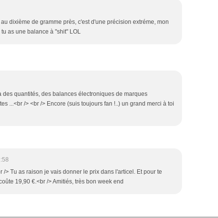
n au dixième de gramme près, c'est d'une précision extréme, mon
 tu as une balance à "shit" LOL
en a des quantités, des balances électroniques de marques
es ...<br /> <br /> Encore (suis toujours fan !..) un grand merci à toi
2:58
/> Tu as raison je vais donner le prix dans l'articel. Et pour te
coûte 19,90 €.<br /> Amitiés, très bon week end