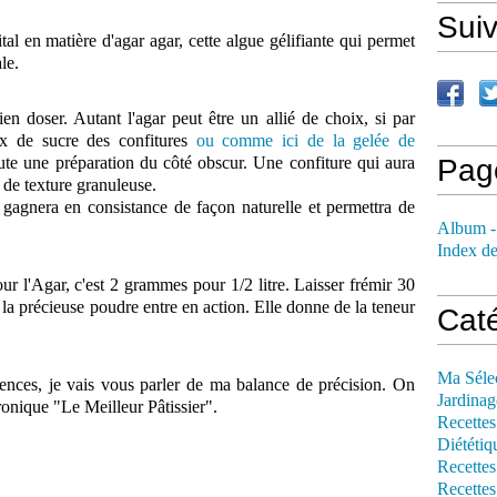
Sui
al en matière d'agar agar, cette algue gélifiante qui permet
le.
ien doser. Autant l'agar peut être un allié de choix, si par
ux de sucre des confitures
ou comme ici de la gelée de
toute une préparation du côté obscur. Une confiture qui aura
Pag
 de texture granuleuse.
gagnera en consistance de façon naturelle et permettra de
Album -
Index de
ur l'Agar, c'est 2 grammes pour 1/2 litre. Laisser frémir 30
la précieuse poudre entre en action. Elle donne de la teneur
Cat
Ma Séle
nces, je vais vous parler de ma balance de précision. On
Jardinag
ronique "Le Meilleur Pâtissier".
Recettes
Diététiq
Recettes
Recettes