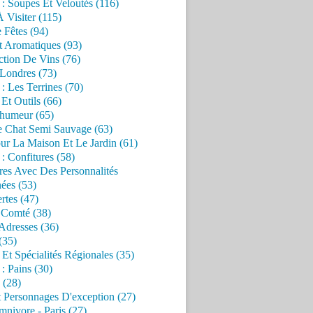
 : Soupes Et Veloutés (116)
À Visiter (115)
 Fêtes (94)
t Aromatiques (93)
ction De Vins (76)
 Londres (73)
 : Les Terrines (70)
 Et Outils (66)
'humeur (65)
e Chat Semi Sauvage (63)
ur La Maison Et Le Jardin (61)
 : Confitures (58)
res Avec Des Personnalités
ées (53)
rtes (47)
 Comté (38)
Adresses (36)
(35)
 Et Spécialités Régionales (35)
 : Pains (30)
 (28)
 Personnages D'exception (27)
nivore - Paris (27)