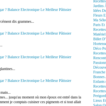
Recettes
Jardins 
Idées De
Fleurs E
Ma Séle
rcément dix grammes...
Paris Et
Recettes
Matériel
Billet D
Hortens
..
Déco Po
Recettes
Rencont
Passionn
Découve
antines...
Franche
Bonnes 
Enfants 
Recettes
Recettes
 main...
Perigord
mes... jusqu'au moment où mon époux est entré dans la
Lieux Et
ment je comptais cuisiner ces pigments et si tout allait
Salon Om