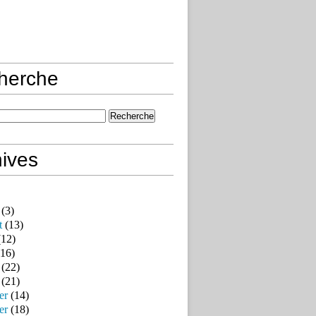
herche
ives
(3)
t
(13)
12)
16)
(22)
(21)
er
(14)
er
(18)