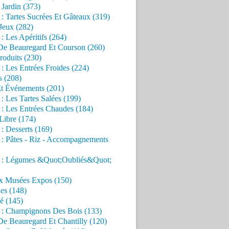
Jardin (373)
 : Tartes Sucrées Et Gâteaux (319)
Jeux (282)
 : Les Apéritifs (264)
 De Beauregard Et Courson (260)
roduits (230)
 : Les Entrées Froides (224)
s (208)
Et Événements (201)
 : Les Tartes Salées (199)
 : Les Entrées Chaudes (184)
Libre (174)
 : Desserts (169)
 : Pâtes - Riz - Accompagnements
s : Légumes &Quot;Oubliés&Quot;
x Musées Expos (150)
es (148)
é (145)
s : Champignons Des Bois (133)
De Beauregard Et Chantilly (120)