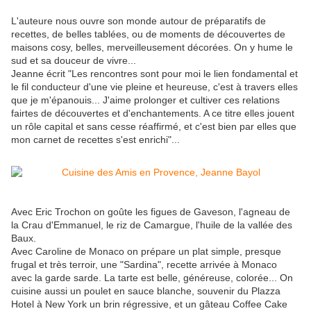
L'auteure nous ouvre son monde autour de préparatifs de
recettes, de belles tablées, ou de moments de découvertes de
maisons cosy, belles, merveilleusement décorées. On y hume le
sud et sa douceur de vivre...
Jeanne écrit "Les rencontres sont pour moi le lien fondamental et
le fil conducteur d'une vie pleine et heureuse, c'est à travers elles
que je m'épanouis... J'aime prolonger et cultiver ces relations
fairtes de découvertes et d'enchantements. A ce titre elles jouent
un rôle capital et sans cesse réaffirmé, et c'est bien par elles que
mon carnet de recettes s'est enrichi"...
Avec Eric Trochon on goûte les figues de Gaveson, l'agneau de
la Crau d'Emmanuel, le riz de Camargue, l'huile de la vallée des
Baux.
Avec Caroline de Monaco on prépare un plat simple, presque
frugal et très terroir, une "Sardina", recette arrivée à Monaco
avec la garde sarde. La tarte est belle, généreuse, colorée... On
cuisine aussi un poulet en sauce blanche, souvenir du Plazza
Hotel à New York un brin régressive, et un gâteau Coffee Cake