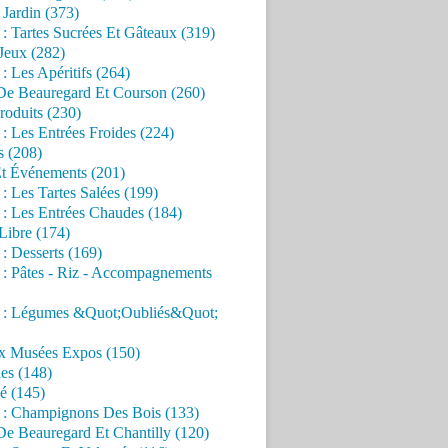
Jardin (373)
 : Tartes Sucrées Et Gâteaux (319)
Jeux (282)
 : Les Apéritifs (264)
 De Beauregard Et Courson (260)
roduits (230)
 : Les Entrées Froides (224)
s (208)
Et Événements (201)
 : Les Tartes Salées (199)
 : Les Entrées Chaudes (184)
Libre (174)
 : Desserts (169)
 : Pâtes - Riz - Accompagnements
s : Légumes &Quot;Oubliés&Quot;
x Musées Expos (150)
es (148)
é (145)
s : Champignons Des Bois (133)
De Beauregard Et Chantilly (120)