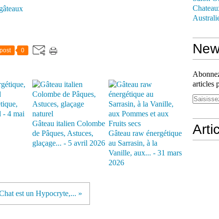
Chateau
 gâteaux
Australi
News
post
0
Abonnez-
articles 
tique,
 - 4 mai
Gâteau italien Colombe
Arti
de Pâques, Astuces,
Gâteau raw énergétique
glaçage... - 5 avril 2026
au Sarrasin, à la
Vanille, aux... - 31 mars
2026
hat est un Hypocryte,... »