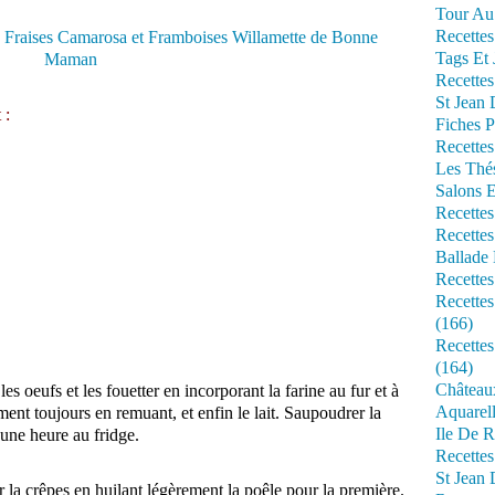
Tour Au 
Recettes
Tags Et 
Recettes
St Jean
 :
Fiches P
Recettes
Les Thé
Salons 
Recettes
Recettes
Ballade 
Recettes
Recettes
(166)
Recette
(164)
Château
les oeufs et les fouetter en incorporant la farine au fur et à
Aquarell
ment toujours en remuant, et enfin le lait. Saupoudrer la
Ile De R
 une heure au fridge.
Recette
St Jean 
 la crêpes en huilant légèrement la poêle pour la première.