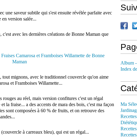
Sui
c une saveur subtile qui s'est ensuite révélée parfaite avec
 en version salée...
, c'est avec les dernières créations de Bonne Maman que
Pag
Album -
Index de
, tout mignons, avec le traditionnel couvercle qu'on aime
arosa et Framboises Willamette...
Cat
ts rouges au réel, mais version confitures c'est un régal
Ma Séle
 et la fraise... a des accents de mara des bois, c'est ma façon
Jardinag
Elles sont composées à 60 % de fruits, et on retrouve des
Recettes
andes...
Diététiq
Recettes
é (couvercle à carreaux bleu), qui est un régal...
Recettes