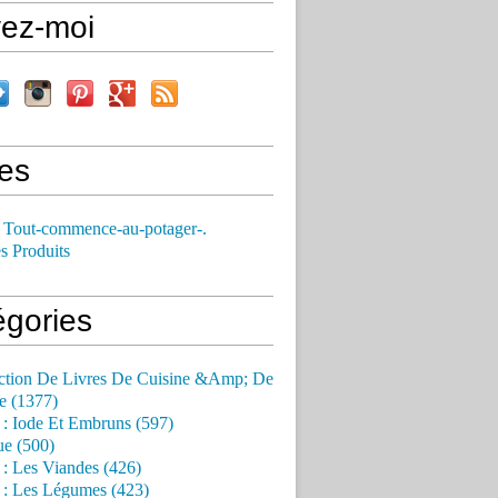
vez-moi
es
 Tout-commence-au-potager-.
s Produits
égories
ction De Livres De Cuisine &Amp; De
e (1377)
 : Iode Et Embruns (597)
ue (500)
 : Les Viandes (426)
 : Les Légumes (423)