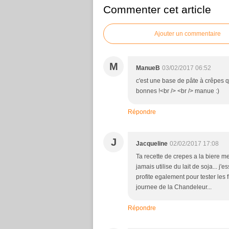
Commenter cet article
Ajouter un commentaire
M
ManueB
03/02/2017 06:52
c'est une base de pâte à crêpes que
bonnes !<br /> <br /> manue :)
Répondre
J
Jacqueline
02/02/2017 17:08
Ta recette de crepes a la biere me
jamais utilise du lait de soja... j'e
profite egalement pour tester les 
journee de la Chandeleur...
Répondre