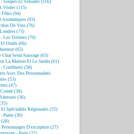
 : Soupes Et Veloutés (116)
À Visiter (115)
 Fêtes (94)
t Aromatiques (93)
ction De Vins (76)
 Londres (73)
 : Les Terrines (70)
 Et Outils (66)
'humeur (65)
e Chat Semi Sauvage (63)
ur La Maison Et Le Jardin (61)
 : Confitures (58)
res Avec Des Personnalités
ées (53)
rtes (47)
 Comté (38)
Adresses (36)
(35)
 Et Spécialités Régionales (35)
 : Pains (30)
 (28)
 Personnages D'exception (27)
nivore - Paris (27)