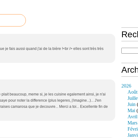
Rec
 je fais aussi quand j'ai de la bière !<br /> elles sont très très
Arch
2026
Août
 plait beaucoup, meme si, je les cuisine egalement ainsi, je n'ai
Juille
ssaye pour noter la difference (plus legeres, j'imagine...)... J'en
Juin
(
fraises camarosa que je decouvre... Merci a toi... Excellente fin de
Mai
(
Avril
Mars
Févri
Janvi