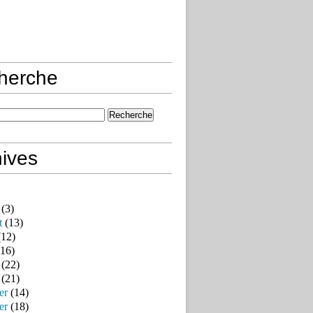
herche
ives
(3)
t
(13)
12)
16)
(22)
(21)
er
(14)
er
(18)