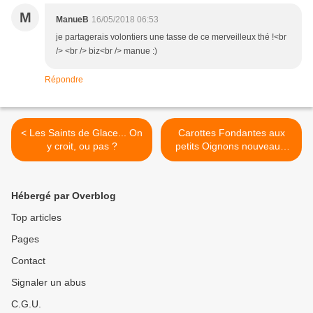
M
ManueB
16/05/2018 06:53
je partagerais volontiers une tasse de ce merveilleux thé !<br
/> <br /> biz<br /> manue :)
Répondre
< Les Saints de Glace... On
Carottes Fondantes aux
y croit, ou pas ?
petits Oignons nouveaux,
aux Raisins et à la
Coriandre fraîche >
Hébergé par Overblog
Top articles
Pages
Contact
Signaler un abus
C.G.U.