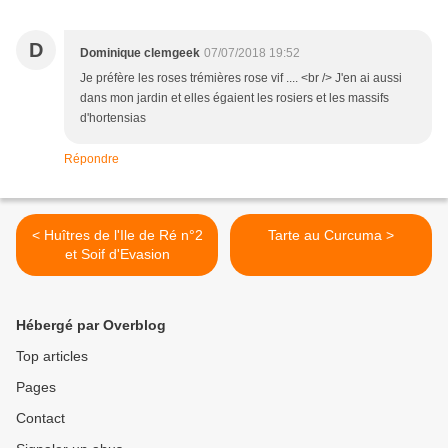
D
Dominique clemgeek
07/07/2018 19:52
Je préfère les roses trémières rose vif .... <br /> J'en ai aussi
dans mon jardin et elles égaient les rosiers et les massifs
d'hortensias
Répondre
< Huîtres de l'Ile de Ré n°2
Tarte au Curcuma >
et Soif d'Evasion
Hébergé par Overblog
Top articles
Pages
Contact