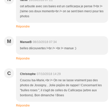
nanie
10/10/2018 07:21
cet arbuste avec ces baies est un carllicarpa je pense !!<br />
j'aime ces doux moments<br /> on se sent bien merci pour tes
photos
Répondre
M
ManueB
08/10/2018 07:34
belles découvertes !<br /> <br /> manue :)
Répondre
C
Christophe
07/10/2018 14:29
Coucou Isa-Marie,<br /> On ne se lasse vraiment pas des
photos de Jossigny... Jolie piqûre de rappel ! Concernant les
"bulles roses ", il s'agit de celles du Callicarpa (arbre aux
bonbons). Bon dimanche ! Bises
Répondre