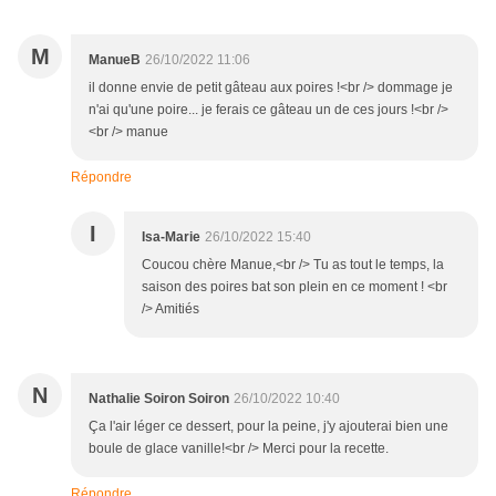
M
ManueB
26/10/2022 11:06
il donne envie de petit gâteau aux poires !<br /> dommage je
n'ai qu'une poire... je ferais ce gâteau un de ces jours !<br />
<br /> manue
Répondre
I
Isa-Marie
26/10/2022 15:40
Coucou chère Manue,<br /> Tu as tout le temps, la
saison des poires bat son plein en ce moment ! <br
/> Amitiés
N
Nathalie Soiron Soiron
26/10/2022 10:40
Ça l'air léger ce dessert, pour la peine, j'y ajouterai bien une
boule de glace vanille!<br /> Merci pour la recette.
Répondre