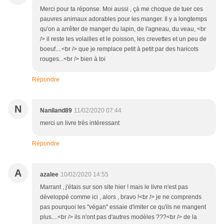
Merci pour ta réponse. Moi aussi , çà me choque de tuer ces
pauvres animaux adorables pour les manger. Il y a longtemps
qu'on a arrêter de manger du lapin, de l'agneau, du veau, <br
/> il reste les volailles et le poisson, les crevettes et un peu de
boeuf....<br /> que je remplace petit à petit par des haricots
rouges...<br /> bien à toi
Répondre
N
Naniland89
11/02/2020 07:44
merci un livre très intéressant
Répondre
A
azalee
10/02/2020 14:55
Marrant , j'étais sur son site hier ! mais le livre n'est pas
développé comme ici , alors , bravo !<br /> je ne comprends
pas pourquoi les "végan" essaie d'imiter ce qu'ils ne mangent
plus....<br /> ils n'ont pas d'autres modèles ???<br /> de la