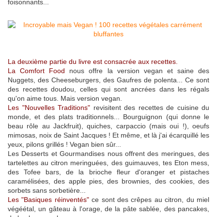
foisonnants...
La deuxième partie du livre est consacrée aux recettes.
La Comfort Food
nous offre la version vegan et saine des
Nuggets, des Cheeseburgers, des Gaufres de polenta... Ce sont
des recettes doudou, celles qui sont ancrées dans les régals
qu'on aime tous. Mais version vegan.
Les "Nouvelles Traditions"
revisitent des recettes de cuisine du
monde, et des plats traditionnels... Bourguignon (qui donne le
beau rôle au Jackfruit), quiches, carpaccio (mais oui !), oeufs
mimosas, noix de Saint Jacques ! Et même, et là j'ai écarquillé les
yeux, pilons grillés ! Vegan bien sûr...
Les Desserts et Gourmandises nous offrent des meringues, des
tartelettes au citron meringuées, des guimauves, tes Eton mess,
des Tofee bars, de la brioche fleur d'oranger et pistaches
caramélisées, des apple pies, des brownies, des cookies, des
sorbets sans sorbetière...
Les "Basiques réinventés"
ce sont des crêpes au citron, du miel
végéétal, un gâteau à l'orage, de la pâte sablée, des pancakes,