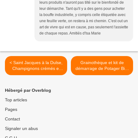
leurs produits n'auront pas tilté sur le bienfondé de
leur démarche. Tant qu'il y a des gens pour acheter
la bouffe industrielle, y compris celle étiquetée avec
une feuille verte, on restera à mi chemin. C'est out un
art de vivre qui est en cause, pas seulement l'assiette
de chaque repas. Amitiés d'Isa Marie
< Saint Jacques à la Dulse,
Grainothèque et kit de
Champignons crémés et
démarrage de Potager Bio,
chiffonnade d'Epinards
par Terre Vivante >
Hébergé par Overblog
Top articles
Pages
Contact
Signaler un abus