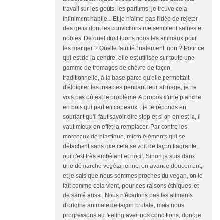
travail sur les goûts, les parfums, je trouve cela
infiniment habile... Et je n'aime pas l'idée de rejeter
des gens dont les convictions me semblent saines et
nobles. De quel droit tuons nous les animaux pour
les manger ? Quelle fatuité finalement, non ? Pour ce
qui est de la cendre, elle est utilisée sur toute une
gamme de fromages de chèvre de façon
traditionnelle, à la base parce qu'elle permettait
d'éloigner les insectes pendant leur affinage, je ne
vois pas où est le problème. A propos d'une planche
en bois qui part en copeaux... je te réponds en
souriant qu'il faut savoir dire stop et si on en est là, il
vaut mieux en effet la remplacer. Par contre les
morceaux de plastique, micro éléments qui se
détachent sans que cela se voit de façon flagrante,
oui c'est très embêtant et nocif. Sinon je suis dans
une démarche vegétarienne, on avance doucement,
et je sais que nous sommes proches du vegan, on le
fait comme cela vient, pour des raisons éthiques, et
de santé aussi. Nous n'écartons pas les aliments
d'origine animale de façon brutale, mais nous
progressons au feeling avec nos conditions, donc je