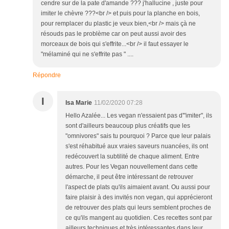
cendre sur de la pate d'amande ??? j'hallucine , juste pour
imiter le chèvre ???<br /> et puis pour la planche en bois,
pour remplacer du plastic je veux bien,<br /> mais çà ne
résouds pas le problème car on peut aussi avoir des
morceaux de bois qui s'effrite...<br /> il faut essayer le
"mélaminé qui ne s'effrite pas " ....
Répondre
I
Isa Marie
11/02/2020 07:28
Hello Azalée... Les vegan n'essaient pas d'"imiter", ils
sont d'ailleurs beaucoup plus créatifs que les
"omnivores" sais tu pourquoi ? Parce que leur palais
s'est réhabitué aux vraies saveurs nuancées, ils ont
redécouvert la subtilité de chaque aliment. Entre
autres. Pour les Vegan nouvellement dans cette
démarche, il peut être intéressant de retrouver
l'aspect de plats qu'ils aimaient avant. Ou aussi pour
faire plaisir à des invités non vegan, qui apprécieront
de retrouver des plats qui leurs semblent proches de
ce qu'ils mangent au quotidien. Ces recettes sont par
ailleurs techniques et très intéressantes dans leur