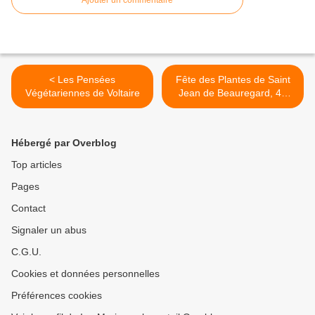
Ajouter un commentaire
< Les Pensées
Fête des Plantes de Saint
Végétariennes de Voltaire
Jean de Beauregard, 40
ans de Passion, édition
Anniversaire les 27, 28 et
29 septembre 2024 >
Hébergé par Overblog
Top articles
Pages
Contact
Signaler un abus
C.G.U.
Cookies et données personnelles
Préférences cookies