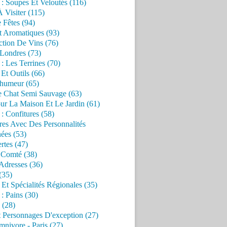
 : Soupes Et Veloutés (116)
À Visiter (115)
 Fêtes (94)
t Aromatiques (93)
ction De Vins (76)
 Londres (73)
 : Les Terrines (70)
 Et Outils (66)
'humeur (65)
e Chat Semi Sauvage (63)
ur La Maison Et Le Jardin (61)
 : Confitures (58)
res Avec Des Personnalités
ées (53)
rtes (47)
 Comté (38)
Adresses (36)
(35)
 Et Spécialités Régionales (35)
 : Pains (30)
 (28)
 Personnages D'exception (27)
nivore - Paris (27)