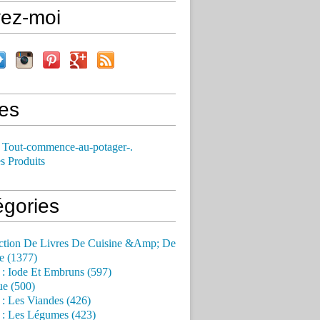
vez-moi
es
 Tout-commence-au-potager-.
s Produits
égories
ction De Livres De Cuisine &Amp; De
e (1377)
 : Iode Et Embruns (597)
ue (500)
 : Les Viandes (426)
 : Les Légumes (423)