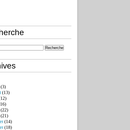
herche
ives
(3)
t
(13)
12)
16)
(22)
(21)
er
(14)
er
(18)