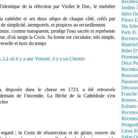
Recettes
'identique de la réfection par Viollet le Duc, le mobilier
Jardins 
Idées De
, la cathèdre et ses deux sièges de chaque côté, créés par
Fleurs E
de simplicité, atemporels, et propices au recueillement
Ma Séle
onze, comme transparent, protège l'eau sacrée et représente
Paris Et
, d'où surgit la Croix. Sa forme est circulaire, très simple,
Recettes
erselle et hors du temps
Matériel
Billet D
Hortens
Déco Po
Recettes
Rencont
Passionn
Découve
, disposée dans le chœur en 1723, a été retrouvée
Franche
ndemain de l’incendie. La flèche de la Cathédrale s'est
Bonnes 
ucher
Enfants 
Recettes
Recettes
Perigord
Lieux Et
regard : la Croix de résurrection et de gloire, oeuvre du
Salon Om