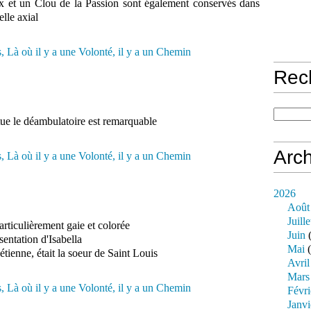
x et un Clou de la Passion sont également conservés dans
elle axial
Rec
ue le déambulatoire est remarquable
Arch
2026
Août
Juille
rticulièrement gaie et colorée
Juin
(
ésentation d'Isabella
Mai
(
étienne, était la soeur de Saint Louis
Avril
Mars
Févri
Janvi