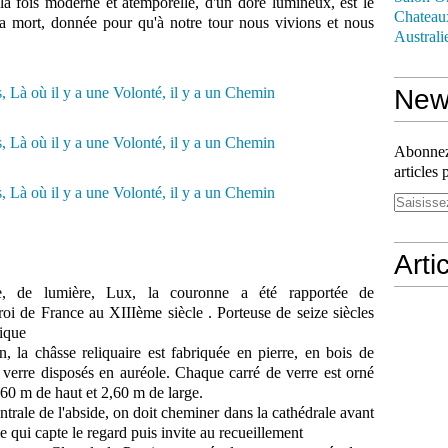
 la fois moderne et atemporelle, d'un doré lumineux, est le
Chateau
la mort, donnée pour qu'à notre tour nous vivions et nous
Australi
News
Abonnez-
articles 
Arti
de, de lumière, Lux, la couronne a été rapportée de
roi de France au XIIIème siècle . Porteuse de seize siècles
lique
 la châsse reliquaire est fabriquée en pierre, en bois de
verre disposés en auréole. Chaque carré de verre est orné
,60 m de haut et 2,60 m de large.
entrale de l'abside, on doit cheminer dans la cathédrale avant
e qui capte le regard puis invite au recueillement