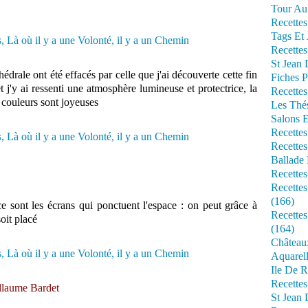
Tour Au 
Recettes
Tags Et 
Recettes
St Jean
drale ont été effacés par celle que j'ai découverte cette fin
Fiches P
t j'y ai ressenti une atmosphère lumineuse et protectrice, la
Recettes
 couleurs sont joyeuses
Les Thé
Salons 
Recettes
Recettes
Ballade 
Recettes
Recettes
(166)
e sont les écrans qui ponctuent l'espace : on peut grâce à
Recette
soit placé
(164)
Château
Aquarell
Ile De R
Recette
illaume Bardet
St Jean 