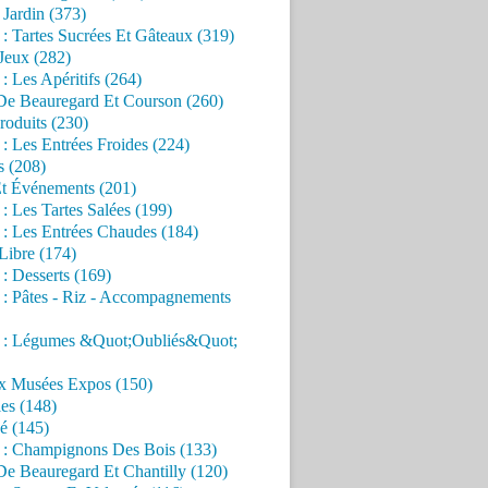
Jardin (373)
 : Tartes Sucrées Et Gâteaux (319)
Jeux (282)
 : Les Apéritifs (264)
 De Beauregard Et Courson (260)
roduits (230)
 : Les Entrées Froides (224)
s (208)
Et Événements (201)
 : Les Tartes Salées (199)
 : Les Entrées Chaudes (184)
Libre (174)
 : Desserts (169)
 : Pâtes - Riz - Accompagnements
s : Légumes &Quot;Oubliés&Quot;
x Musées Expos (150)
es (148)
é (145)
s : Champignons Des Bois (133)
De Beauregard Et Chantilly (120)