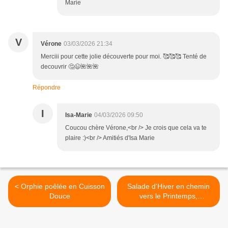
Marie
V
Vérone
03/03/2026 21:34
Merciii pour cette jolie découverte pour moi. 🥰🥰🥰 Tenté de
decouvrir 🤔😉🌺🌺🌺
Répondre
I
Isa-Marie
04/03/2026 09:50
Coucou chère Vérone,<br /> Je crois que cela va te
plaire :)<br /> Amitiés d'Isa Marie
< Orphie poêlée en Cuisson
Salade d'Hiver en chemin
Douce
vers le Printemps,
Vitamines vivantes et
délicieuses >