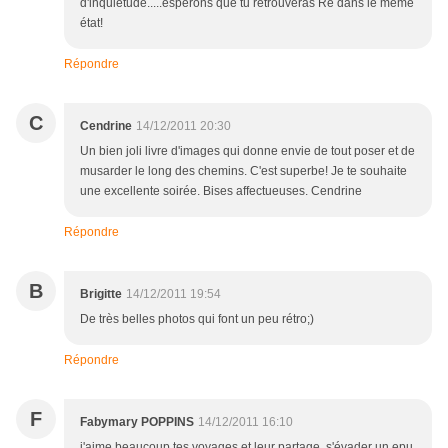
d'inquiétude.....espérons que tu retrouveras Ré dans le même
état!
Répondre
C
Cendrine
14/12/2011 20:30
Un bien joli livre d'images qui donne envie de tout poser et de
musarder le long des chemins. C'est superbe! Je te souhaite
une excellente soirée. Bises affectueuses. Cendrine
Répondre
B
Brigitte
14/12/2011 19:54
De très belles photos qui font un peu rétro;)
Répondre
F
Fabymary POPPINS
14/12/2011 16:10
j'aime beaucoup tes voyages et leur partage, s'évader un epu