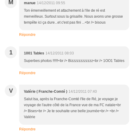
M
manue
14/12/2011 09:55
Ton émerveillement et attachement à l'ile de ré est
merveilleux. Surtout sous la grisaille. Nous avons une grosse
tempête ici ça dure...et c'est pas fini ...<br /> bisous
Répondre
1
1001 Tables
14/12/2011 08:03
Superbes photos !!!!!!<br /> Bizzzzzzzzzzzz<br /> 1OO1 Tables
Répondre
V
Valérie ( Franche-Comté )
14/12/2011 07:40
Salut Isa, après la Franche-Comté l'Ile de Ré, je voyage je
voyage de l'autre côté de la France vue de ma FC natale<br
/> Bises<br /> Je te souhaite une belle journée<br /> <br />
Valérie
Répondre