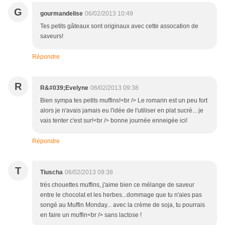
G
gourmandelise
06/02/2013 10:49
Tes petits gâteaux sont originaux avec cette assocation de
saveurs!
Répondre
R
R&#039;Evelyne
06/02/2013 09:38
Bien sympa tes petits muffins!<br /> Le romarin est un peu fort
alors je n'avais jamais eu l'idée de l'utiliser en plat sucré... je
vais tenter c'est sur!<br /> bonne journée enneigée ici!
Répondre
T
Tiuscha
06/02/2013 09:38
très chouettes muffins, j'aime bien ce mélange de saveur
entre le chocolat et les herbes...dommage que tu n'aies pas
songé au Muffin Monday... avec la crème de soja, tu pourrais
en faire un muffin<br /> sans lactose !