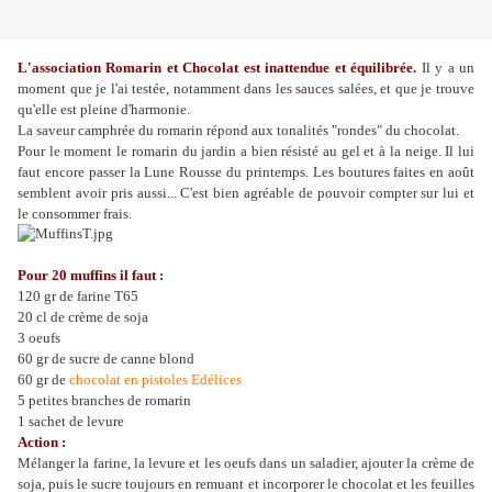
L'association Romarin et Chocolat est inattendue et équilibrée.
Il y a un
moment que je l'ai testée, notamment dans les sauces salées, et que je trouve
qu'elle est pleine d'harmonie.
La saveur camphrée du romarin répond aux tonalités "rondes" du chocolat.
Pour le moment le romarin du jardin a bien résisté au gel et à la neige. Il lui
faut encore passer la Lune Rousse du printemps. Les boutures faites en août
semblent avoir pris aussi... C'est bien agréable de pouvoir compter sur lui et
le consommer frais.
Pour 20 muffins il faut :
120 gr de farine T65
20 cl de crème de soja
3 oeufs
60 gr de sucre de canne blond
60 gr de
chocolat en pistoles Edélices
5 petites branches de romarin
1 sachet de levure
Action :
Mélanger la farine, la levure et les oeufs dans un saladier, ajouter la crème de
soja, puis le sucre toujours en remuant et incorporer le chocolat et les feuilles