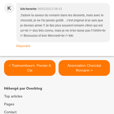
K
kitchenette
06/02/2013 08:43
J'adore la saveur du romarin dans les desserts, mais avec le
chocolat, je ne l'ai jamais goûté .. c'est original et je sais que
je devrais aimer !! Je fais plus souvent romarin citron qui est
un<br /> duo très connu, mais je ne m'en lasse pas !! hihihi<br
/> Bisoussss et bon Mercredi<br /> kiki
Répondre
< Topinambours, Panais &
Association Chocolat
Cie
Romarin >
Hébergé par Overblog
Top articles
Pages
Contact