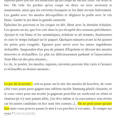
supions parés (on ôte les tentacules qu'on coupe au ras des yeux. On retire le
bec. On vide les poches qu'on coupe en deux ou trois sections) et
assaisonnés, ainsi que les crevettes bouquets et les faire revenir brièvement.
Les garder avec les moules décoquillées et déglacer la poêle avec le vin
blanc. Garder le jus dans la grande casserole.
Éplucher les poivrons et les couper en dés. Idem avec la dernière échalote.
Les ajouter au riz, que l'on cuit dans le jus récupéré des cuissons précédentes.
Ajouter le vin blanc et les aromatiques, échalote et ail restants. Assaisonner
et cuire le temps indiqué sur le paquet. Quelques minutes avant la fin ajouter
les petits pois congelés. Egouter puis servir avec les autres ingrédients
réchauffés. Saupoudrer d'un peu de piment d'Espelette et décorer des moules
réservées et réchauffées. Le plat est délicieusement parfumé et l'association
Terre Mer est des plus réussies...
Le riz, le poulet, les moules, supions, crevettes peuvent être cuits à l'avance
et réchauffés au dernier moment...
Le jeu de la recette :
cela se passe sur le site des moules de bouchot, de votre
côté vous jouez pour gagner une tablette tactile
Samsung
plutôt chouette, et
si vous votez pour ma recette je gagnerai peut-être un
week
-
end
en relais et
chateau
(je n'y suis jamais allée, j'en rêve même si la concurrence sera sévère
car les autres candidats en lice sont très connus...)...
On ne peut jouer qu'une
fois
mais vous pouvez passer le mot à vos proches, à vos amis... Je compte sur
vous ?
C'est ici (
click
)