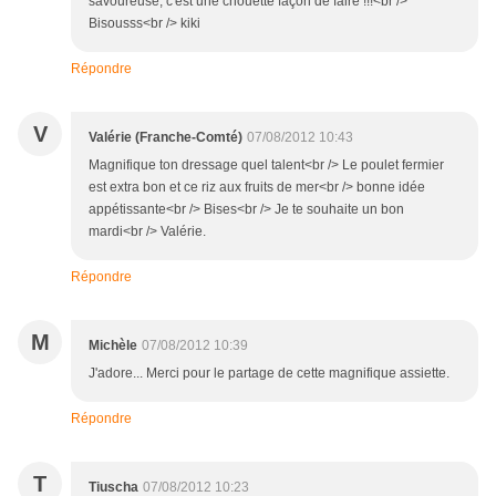
savoureuse, c'est une chouette façon de faire !!!<br />
Bisousss<br /> kiki
Répondre
V
Valérie (Franche-Comté)
07/08/2012 10:43
Magnifique ton dressage quel talent<br /> Le poulet fermier
est extra bon et ce riz aux fruits de mer<br /> bonne idée
appétissante<br /> Bises<br /> Je te souhaite un bon
mardi<br /> Valérie.
Répondre
M
Michèle
07/08/2012 10:39
J'adore... Merci pour le partage de cette magnifique assiette.
Répondre
T
Tiuscha
07/08/2012 10:23