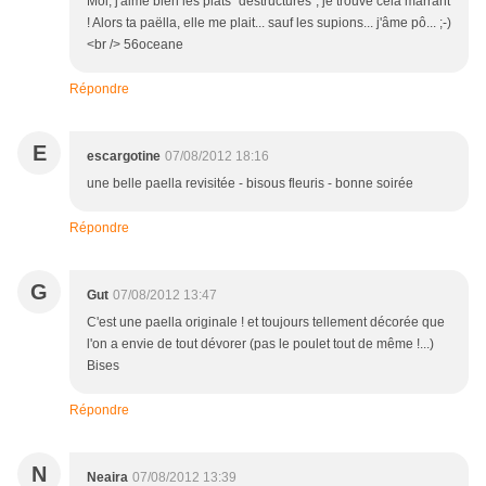
Moi, j'aime bien les plats "destructurés", je trouve cela marrant
! Alors ta paëlla, elle me plait... sauf les supions... j'âme pô... ;-)
<br /> 56oceane
Répondre
E
escargotine
07/08/2012 18:16
une belle paella revisitée - bisous fleuris - bonne soirée
Répondre
G
Gut
07/08/2012 13:47
C'est une paella originale ! et toujours tellement décorée que
l'on a envie de tout dévorer (pas le poulet tout de même !...)
Bises
Répondre
N
Neaira
07/08/2012 13:39