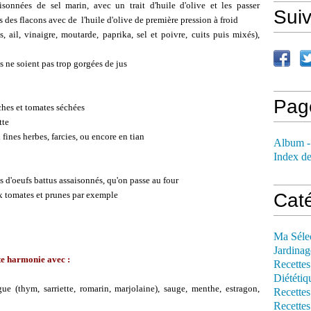
onnées de sel marin, avec un trait d'huile d'olive et les passer
Sui
 des flacons avec de l'huile d'olive de première pression à froid
ail, vinaigre, moutarde, paprika, sel et poivre, cuits puis mixés),
s ne soient pas trop gorgées de jus
Pag
ches et tomates séchées
tte
 fines herbes, farcies, ou encore en tian
Album -
Index de
cs d'oeufs battus assaisonnés, qu'on passe au four
aux tomates et prunes par exemple
Cat
Ma Séle
Jardinag
ite harmonie avec :
Recettes
Diététiq
gue (thym, sarriette, romarin, marjolaine), sauge, menthe, estragon,
Recettes
Recettes