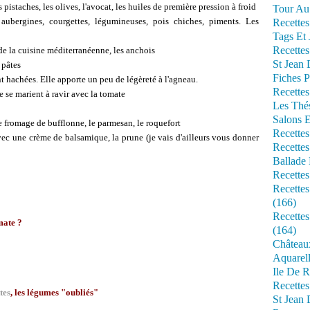
 pistaches, les olives, l'avocat, les huiles de première pression à froid
Tour Au 
aubergines, courgettes, légumineuses, pois chiches, piments. Les
Recettes
Tags Et 
Recettes
de la cuisine méditerranéenne, les anchois
St Jean
 pâtes
Fiches P
t hachées. Elle apporte un peu de légèreté à l'agneau.
Recettes
e se marient à ravir avec la tomate
Les Thé
Salons 
 le fromage de bufflonne, le parmesan, le roquefort
Recettes
 avec une crème de balsamique, la prune (je vais d'ailleurs vous donner
Recettes
Ballade 
Recettes
Recettes
(166)
Recette
mate ?
(164)
Château
Aquarell
Ile De R
Recette
tes
,
les légumes "oubliés"
St Jean 