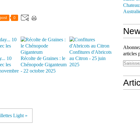
Chateau
Australi
post
0
News
Abonnez-
Confitures d'Abricots
articles 
... 10
Récolte de Graines : le
au Citron - 25 juin
ec les
Chénopode Giganteum
2025
novembre
- 22 octobre 2025
Arti
llettes Light »