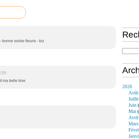
Rec
- bonne soirée fleurie - biz
Arch
2:25
t ma belle bise
2026
Août
Juille
Juin
(
Mai
(
Avril
Mars
Févri
Janvi