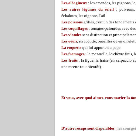
Les oléagineux
: les amandes, les pignons, les
Les autres légumes du soleil
: poivrons, 
échalotes, les oignons, l'ail
Les poissons
grillés, c'est un des fondements 
Les coquillages
: tomates-palourdes avec des
Les viandes
sans distinction et principalemen
Les oeufs
, en cocotte, brouillés ou en omelett
La roquette
qui lui apporte du peps
Les fromages
: la mozarella, le chèvre frais,
Les fruits
: la figue, la fraise (en carpaccio
une recette tout bientôt)...
Et vous, avec quoi aimez-vous marier la to
D'autre récaps sont disponibles :
les courget