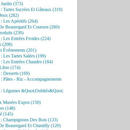
Jardin (373)
 : Tartes Sucrées Et Gâteaux (319)
Jeux (282)
 : Les Apéritifs (264)
 De Beauregard Et Courson (260)
roduits (230)
 : Les Entrées Froides (224)
s (208)
Et Événements (201)
 : Les Tartes Salées (199)
 : Les Entrées Chaudes (184)
Libre (174)
 : Desserts (169)
 : Pâtes - Riz - Accompagnements
s : Légumes &Quot;Oubliés&Quot;
x Musées Expos (150)
es (148)
é (145)
s : Champignons Des Bois (133)
De Beauregard Et Chantilly (120)