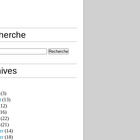
herche
ives
(3)
t
(13)
12)
16)
(22)
(21)
er
(14)
er
(18)