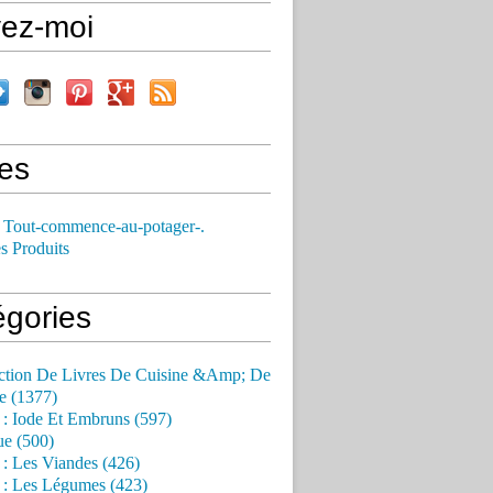
vez-moi
es
 Tout-commence-au-potager-.
s Produits
égories
ction De Livres De Cuisine &Amp; De
e (1377)
 : Iode Et Embruns (597)
ue (500)
 : Les Viandes (426)
 : Les Légumes (423)