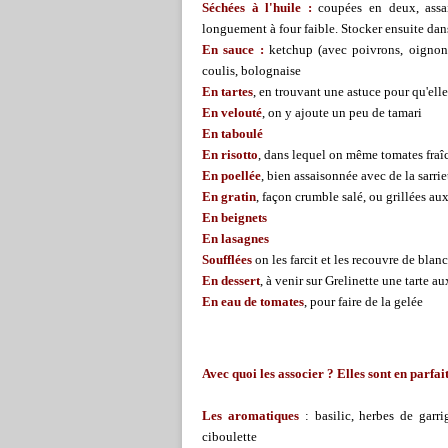
Séchées à l'huile :
coupées en deux, assais
longuement à four faible. Stocker ensuite dans
En sauce :
ketchup (avec poivrons, oignons, 
coulis, bolognaise
En tartes
, en trouvant une astuce pour qu'elle
En velouté
, on y ajoute un peu de tamari
En taboulé
En risotto
, dans lequel on même tomates fraî
En poellée
, bien assaisonnée avec de la sarrie
En gratin
, façon crumble salé, ou grillées aux
En beignets
En lasagnes
Soufflées
on les farcit et les recouvre de blan
En dessert
, à venir sur Grelinette une tarte 
En eau de tomates
, pour faire de la gelée
Avec quoi les associer ? Elles sont en parfa
Les aromatiques
: basilic, herbes de garri
ciboulette