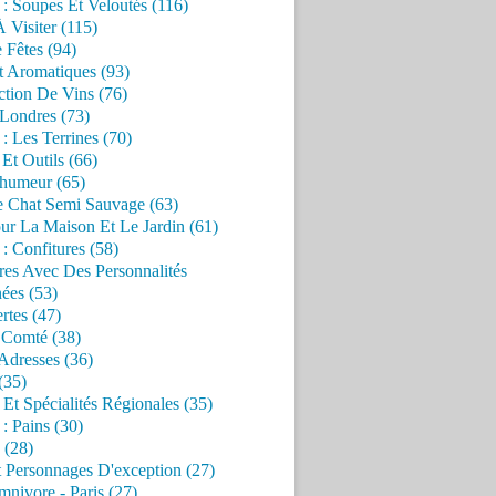
 : Soupes Et Veloutés (116)
À Visiter (115)
 Fêtes (94)
t Aromatiques (93)
ction De Vins (76)
 Londres (73)
 : Les Terrines (70)
 Et Outils (66)
'humeur (65)
e Chat Semi Sauvage (63)
ur La Maison Et Le Jardin (61)
 : Confitures (58)
res Avec Des Personnalités
ées (53)
rtes (47)
 Comté (38)
Adresses (36)
(35)
 Et Spécialités Régionales (35)
 : Pains (30)
 (28)
 Personnages D'exception (27)
nivore - Paris (27)