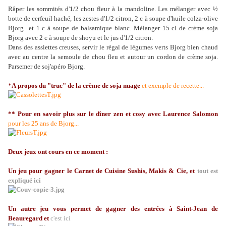
Râper les sommités d'1/2 chou fleur à la mandoline. Les mélanger avec ½
botte de cerfeuil haché, les zestes d'1/2 citron, 2 c à soupe d'huile colza-olive
Bjorg
et 1 c à soupe de balsamique blanc. Mélanger 15 cl de crème soja
Bjorg avec 2 c à soupe de shoyu et le jus d'1/2 citron.
Dans des assiettes creuses, servir le régal de légumes verts Bjorg bien chaud
avec au centre la semoule de chou fleu et autour un cordon de crème soja.
Parsemer de soj'apéro Bjorg.
*
A propos du "truc" de la crème de soja nuage
et exemple de recette...
** Pour en savoir plus sur le dîner zen et cosy avec Laurence Salomon
pour les 25 ans de Bjorg...
Deux jeux ont cours en ce moment :
Un jeu pour gagner le Carnet de Cuisine Sushis, Makis & Cie, et
tout est
expliqué ici
Un autre jeu vous permet de gagner des entrées à Saint-Jean de
Beauregard et
c'est ici