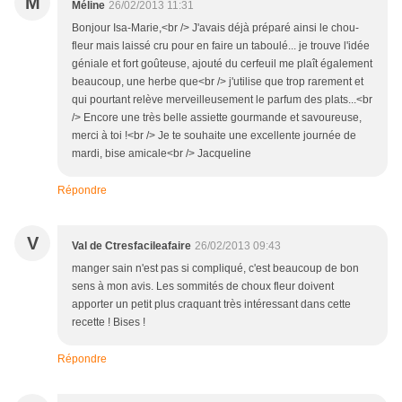
M
Méline
26/02/2013 11:31
Bonjour Isa-Marie,<br /> J'avais déjà préparé ainsi le chou-
fleur mais laissé cru pour en faire un taboulé... je trouve l'idée
géniale et fort goûteuse, ajouté du cerfeuil me plaît également
beaucoup, une herbe que<br /> j'utilise que trop rarement et
qui pourtant relève merveilleusement le parfum des plats...<br
/> Encore une très belle assiette gourmande et savoureuse,
merci à toi !<br /> Je te souhaite une excellente journée de
mardi, bise amicale<br /> Jacqueline
Répondre
V
Val de Ctresfacileafaire
26/02/2013 09:43
manger sain n'est pas si compliqué, c'est beaucoup de bon
sens à mon avis. Les sommités de choux fleur doivent
apporter un petit plus craquant très intéressant dans cette
recette ! Bises !
Répondre