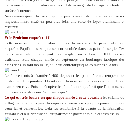
moisissure unique fait alors son travail de veinage du fromage sur toute la
surface, lentement...
Nous avons quitté la cave papillon pour ensuite découvrir un four assez
impressionnant, situé un peu plus loin, une sorte de foyer bienfaisant et
rassurant...
Et le Penicium roquefortii ?
Cette moisissure qui contribue à toute la saveur et la personnalité du
roquefort Papillon est soigneusement récoltée dans des pains de seigle. Ces
pains sont fabriqués à partir de seigle bio cultivé à 1000 mètres
d'altitude. Puis chaque année en septembre un boulanger fabrique des
pains dans un four fabuleux, qui peut contenir jusqu'à 25 miches à la fois.
Le four est mis à chauffer à 400 degrés et les pains, à cette température,
brûlent sur leur pourtour. On introduit la moisissure à l'intérieur et on laisse
maturer en cave. Puis on récupère le pénicilium roquefortii que l'on conserve
précieusement dans une "souchothèque".
Ce qui est très beau c'est que chaque année à cette occasion
les enfants du
village sont conviés pour fabriquer eux aussi leurs propres pains, de petits
ceux là, et comestibles. Cela les sensibilise à la beauté de la fabrication
artisanale et à la richesse de leur patrimoine gastronomique car c'en est un...