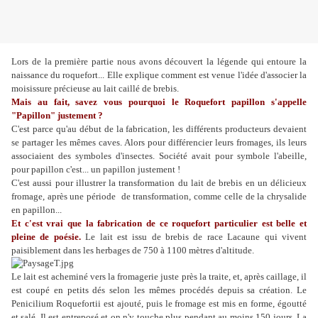
Lors de la première partie nous avons découvert la légende qui entoure la
naissance du roquefort... Elle explique comment est venue l'idée d'associer la
moisissure précieuse au lait caillé de brebis.
Mais au fait, savez vous pourquoi le Roquefort papillon s'appelle
"Papillon" justement ?
C'est parce qu'au début de la fabrication, les différents producteurs devaient
se partager les mêmes caves. Alors pour différencier leurs fromages, ils leurs
associaient des symboles d'insectes. Société avait pour symbole l'abeille,
pour papillon c'est... un papillon justement !
C'est aussi pour illustrer la transformation du lait de brebis en un délicieux
fromage, après une période de transformation, comme celle de la chrysalide
en papillon...
Et c'est vrai que la fabrication de ce roquefort particulier est belle et
pleine de poésie.
Le lait est issu de brebis de race Lacaune qui vivent
paisiblement dans les herbages de 750 à 1100 mètres d'altitude.
Le lait est acheminé vers la fromagerie juste près la traite, et, après caillage, il
est coupé en petits dés selon les mêmes procédés depuis sa création. Le
Penicilium Roquefortii est ajouté, puis le fromage est mis en forme, égoutté
et salé. Il est entreposé et on n'y touche plus pendant au moins 150 jours. La