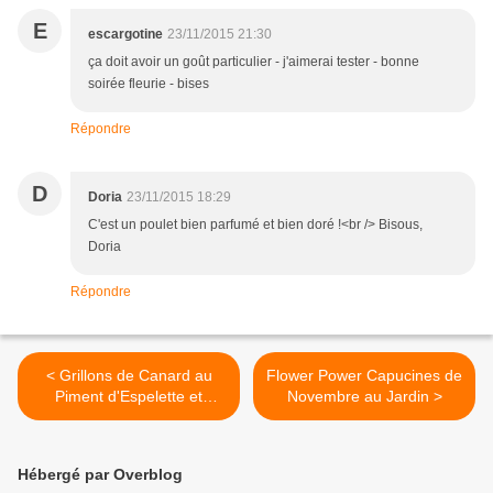
E
escargotine
23/11/2015 21:30
ça doit avoir un goût particulier - j'aimerai tester - bonne
soirée fleurie - bises
Répondre
D
Doria
23/11/2015 18:29
C'est un poulet bien parfumé et bien doré !<br /> Bisous,
Doria
Répondre
< Grillons de Canard au
Flower Power Capucines de
Piment d'Espelette et
Novembre au Jardin >
Pomerol
Hébergé par Overblog