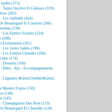
Jardin (373)
 : Tartes Sucrées Et Gâteaux (319)
Jeux (282)
 : Les Apéritifs (264)
 De Beauregard Et Courson (260)
roduits (230)
 : Les Entrées Froides (224)
s (208)
Et Événements (201)
 : Les Tartes Salées (199)
 : Les Entrées Chaudes (184)
Libre (174)
 : Desserts (169)
 : Pâtes - Riz - Accompagnements
s : Légumes &Quot;Oubliés&Quot;
x Musées Expos (150)
es (148)
é (145)
s : Champignons Des Bois (133)
De Beauregard Et Chantilly (120)