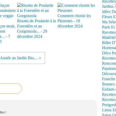
Recettes
Jardins 
Idées De
Comment choisir les
Fleurs E
Risotto de Poularde à la
Pleurotes - 19
Ma Séle
çon steak,
Forestière et au
décembre 2024
Paris Et
ment
Gorgonzola... - 29
Recettes
... - 7
décembre 2024
Matériel
5
Billet D
Hortens
Déco Po
Année au Jardin Bio,... »
Recettes
Rencont
Passionn
Découve
Franche
Bonnes 
Enfants 
Recettes
Recettes
Perigord
Lieux Et
tes !
Salon Om