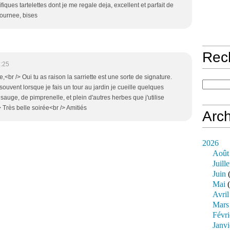
ques tartelettes dont je me regale deja, excellent et parfait de
 journee, bises
Rec
:25
br /> Oui tu as raison la sarriette est une sorte de signature.
 souvent lorsque je fais un tour au jardin je cueille quelques
auge, de pimprenelle, et plein d'autres herbes que j'utilise
> Très belle soirée<br /> Amitiés
Arch
2026
Août
Juille
Juin
(
Mai
(
Avril
Mars
Févri
Janvi