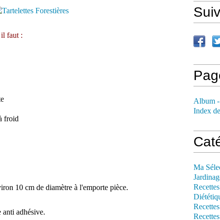
Sui
l faut :
Pag
te
Album -
Index de
à froid
Cat
Ma Séle
Jardinag
Recettes
viron 10 cm de diamètre à l'emporte pièce.
Diététiq
Recettes
 anti adhésive.
Recettes