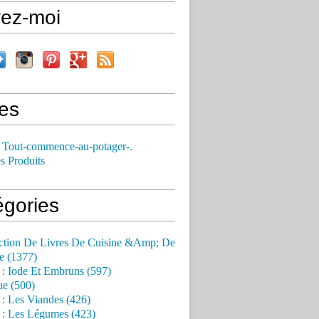
vez-moi
es
 Tout-commence-au-potager-.
s Produits
égories
ction De Livres De Cuisine &Amp; De
e (1377)
 : Iode Et Embruns (597)
ue (500)
 : Les Viandes (426)
 : Les Légumes (423)