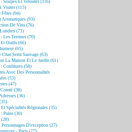
 : Soupes Et Veloutés (116)
À Visiter (115)
 Fêtes (94)
t Aromatiques (93)
ction De Vins (76)
 Londres (73)
 : Les Terrines (70)
 Et Outils (66)
'humeur (65)
e Chat Semi Sauvage (63)
ur La Maison Et Le Jardin (61)
 : Confitures (58)
res Avec Des Personnalités
ées (53)
rtes (47)
 Comté (38)
Adresses (36)
(35)
 Et Spécialités Régionales (35)
 : Pains (30)
 (28)
 Personnages D'exception (27)
nivore - Paris (27)