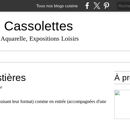
Tous nos blogs cuisine
t Cassolettes
 Aquarelle, Expositions Loisirs
stières
À p
ie
 réduisant leur format) comme en entrée (accompagnées d'une