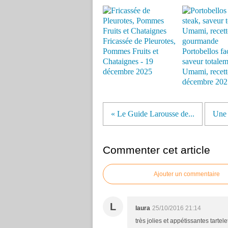
Fricassée de Pleurotes,
Pommes Fruits et
Portobellos fa
Chataignes - 19
saveur totale
décembre 2025
Umami, recette
décembre 202
« Le Guide Larousse de...
Une 
Commenter cet article
Ajouter un commentaire
L
laura
25/10/2016 21:14
très jolies et appétissantes tartelet