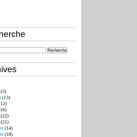
herche
ives
(3)
t
(13)
12)
16)
(22)
(21)
er
(14)
er
(18)