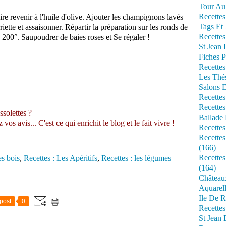
Tour Au 
Recettes
aire revenir à l'huile d'olive. Ajouter les champignons lavés
Tags Et 
riette et assaisonner. Répartir la préparation sur les ronds de
Recettes
 200°. Saupoudrer de baies roses et Se régaler !
St Jean
Fiches P
Recettes
Les Thé
Salons 
Recettes
Recettes
ssolettes ?
Ballade 
s avis... C'est ce qui enrichit le blog et le fait vivre !
Recettes
Recettes
(166)
Recette
s bois
,
Recettes : Les Apéritifs
,
Recettes : les légumes
(164)
Château
Aquarell
Ile De R
post
0
Recette
St Jean 