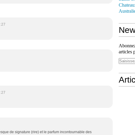
Chateau
Australi
:27
News
Abonnez-
articles 
Arti
:27
presque de signature (rire) et le parfum incontournable des