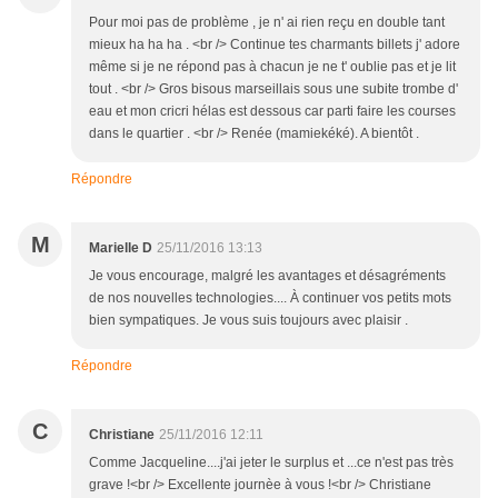
Pour moi pas de problème , je n' ai rien reçu en double tant
mieux ha ha ha . <br /> Continue tes charmants billets j' adore
même si je ne répond pas à chacun je ne t' oublie pas et je lit
tout . <br /> Gros bisous marseillais sous une subite trombe d'
eau et mon cricri hélas est dessous car parti faire les courses
dans le quartier . <br /> Renée (mamiekéké). A bientôt .
Répondre
M
Marielle D
25/11/2016 13:13
Je vous encourage, malgré les avantages et désagréments
de nos nouvelles technologies.... À continuer vos petits mots
bien sympatiques. Je vous suis toujours avec plaisir .
Répondre
C
Christiane
25/11/2016 12:11
Comme Jacqueline....j'ai jeter le surplus et ...ce n'est pas très
grave !<br /> Excellente journèe à vous !<br /> Christiane