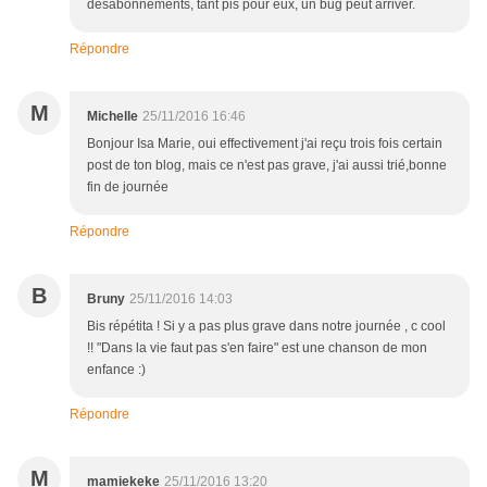
désabonnements, tant pis pour eux, un bug peut arriver.
Répondre
M
Michelle
25/11/2016 16:46
Bonjour Isa Marie, oui effectivement j'ai reçu trois fois certain
post de ton blog, mais ce n'est pas grave, j'ai aussi trié,bonne
fin de journée
Répondre
B
Bruny
25/11/2016 14:03
Bis répétita ! Si y a pas plus grave dans notre journée , c cool
!! "Dans la vie faut pas s'en faire" est une chanson de mon
enfance :)
Répondre
M
mamiekeke
25/11/2016 13:20