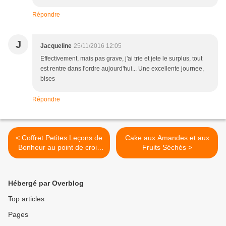
Répondre
J
Jacqueline
25/11/2016 12:05
Effectivement, mais pas grave, j'ai trie et jete le surplus, tout
est rentre dans l'ordre aujourd'hui... Une excellente journee,
bises
Répondre
< Coffret Petites Leçons de
Cake aux Amandes et aux
Bonheur au point de croix
Fruits Séchés >
35 idées positives à broder
Hébergé par Overblog
Top articles
Pages