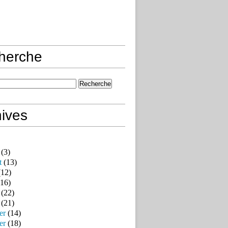
herche
ives
(3)
t
(13)
12)
16)
(22)
(21)
er
(14)
er
(18)