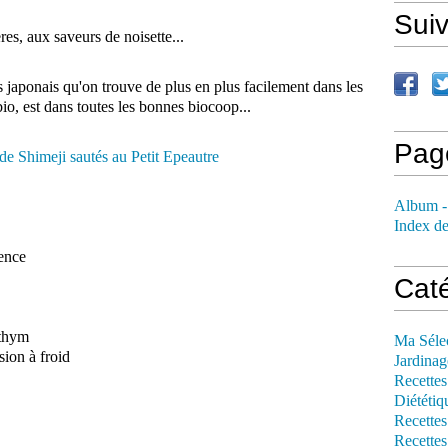
Sui
res, aux saveurs de noisette...
 japonais qu'on trouve de plus en plus facilement dans les
bio, est dans toutes les bonnes biocoop...
Pag
Album -
Index de
vence
Cat
 thym
Ma Séle
sion à froid
Jardinag
Recettes
Diététiq
Recettes
Recettes