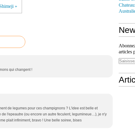
Chateau
Shimeji »
Australi
News
Abonnez-
articles 
nons qui changent !
Arti
nt de legumes pour ces champignons ? L'idee est belle et
de l'epeautre (ou encore un autre feculent, legumineue....), je n'y
e plait infiniment, bravo ! Une belle soiree, bises