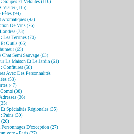
 : Soupes Et Veloutés (116)
À Visiter (115)
 Fêtes (94)
t Aromatiques (93)
ction De Vins (76)
 Londres (73)
 : Les Terrines (70)
 Et Outils (66)
'humeur (65)
e Chat Semi Sauvage (63)
ur La Maison Et Le Jardin (61)
 : Confitures (58)
res Avec Des Personnalités
ées (53)
rtes (47)
 Comté (38)
Adresses (36)
(35)
 Et Spécialités Régionales (35)
 : Pains (30)
 (28)
 Personnages D'exception (27)
nivore - Paris (27)