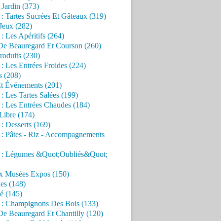
Jardin (373)
 : Tartes Sucrées Et Gâteaux (319)
Jeux (282)
 : Les Apéritifs (264)
 De Beauregard Et Courson (260)
roduits (230)
 : Les Entrées Froides (224)
s (208)
Et Événements (201)
 : Les Tartes Salées (199)
 : Les Entrées Chaudes (184)
Libre (174)
 : Desserts (169)
 : Pâtes - Riz - Accompagnements
s : Légumes &Quot;Oubliés&Quot;
x Musées Expos (150)
es (148)
é (145)
s : Champignons Des Bois (133)
De Beauregard Et Chantilly (120)