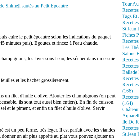
Tour Au 
Recettes
Tags Et 
Recettes
St Jean
Fiches P
puis cuire le petit épeautre selon les indications du paquet
Recettes
45 minutes puis). Egoutez et rincez à l'eau chaude.
Les Thé
Salons 
hampignons, les laver sous l'eau, les sécher dans un essuie
Recettes
Recettes
Ballade 
Recettes
 feuilles et les hacher grossièrement.
Recettes
(166)
ns un filet d'huile d'olive. Ajouter les champignons (on peut
Recette
ensable, ils sont tout aussi bien entiers). En fin de cuisson,
(164)
sel et le piment, et enfin un filet d'huile d'olive. Servir
Château
Aquarell
Ile De R
Recette
est un peu ferme, très léger. Il est parfait avec les viandes
St Jean 
ez donner un air plus apprêté au plat vous pouvez ajouter un