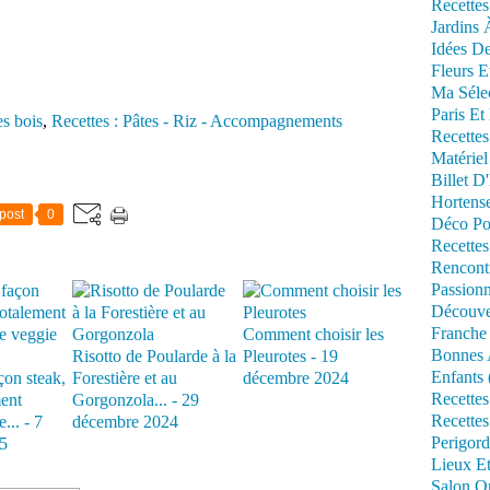
Recettes
Jardins 
Idées De
Fleurs E
Ma Séle
Paris Et
s bois
,
Recettes : Pâtes - Riz - Accompagnements
Recettes
Matériel
Billet D
Hortens
post
0
Déco Po
Recettes
Rencont
Passionn
Découve
Franche
Comment choisir les
Bonnes 
Risotto de Poularde à la
Pleurotes - 19
Enfants 
çon steak,
Forestière et au
décembre 2024
Recettes
ment
Gorgonzola... - 29
Recettes
... - 7
décembre 2024
Perigord
5
Lieux Et
Salon Om