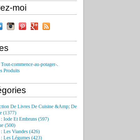
vez-moi
es
 Tout-commence-au-potager-.
s Produits
égories
ction De Livres De Cuisine &Amp; De
e (1377)
 : Iode Et Embruns (597)
ue (500)
 : Les Viandes (426)
 : Les Légumes (423)