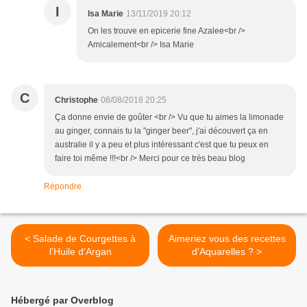
I
Isa Marie
13/11/2019 20:12
On les trouve en epicerie fine Azalee<br />
Amicalement<br /> Isa Marie
C
Christophe
08/08/2018 20:25
Ça donne envie de goûter <br /> Vu que tu aimes la limonade
au ginger, connais tu la "ginger beer", j'ai découvert ça en
australie il y a peu et plus intéressant c'est que tu peux en
faire toi même !!!<br /> Merci pour ce très beau blog
Répondre
< Salade de Courgettes à
Aimeriez vous des recettes
l'Huile d'Argan
d'Aquarelles ? >
Hébergé par Overblog