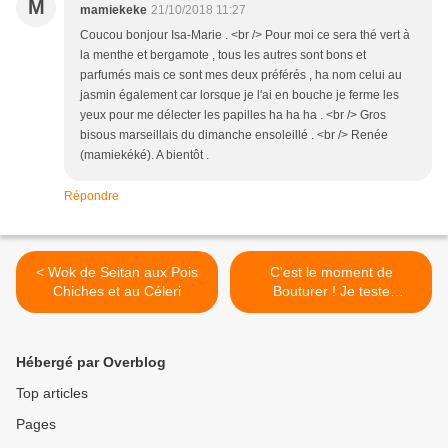
M
mamiekeke
21/10/2018 11:27
Coucou bonjour Isa-Marie . <br /> Pour moi ce sera thé vert à
la menthe et bergamote , tous les autres sont bons et
parfumés mais ce sont mes deux préférés , ha nom celui au
jasmin également car lorsque je l'ai en bouche je ferme les
yeux pour me délecter les papilles ha ha ha . <br /> Gros
bisous marseillais du dimanche ensoleillé . <br /> Renée
(mamiekéké). A bientôt .
Répondre
< Wok de Seitan aux Pois
C'est le moment de
Chiches et au Céleri
Bouturer ! Je teste
Algoflash Naturasol >
Hébergé par Overblog
Top articles
Pages