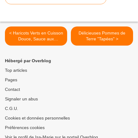
< Haricots Verts en Cuisson
Délicieuses Pommes de
Douce, Sauce aux
Terre "Tapées" >
Amandes et à l'Huile de
Chanvre
Hébergé par Overblog
Top articles
Pages
Contact
Signaler un abus
C.G.U.
Cookies et données personnelles
Préférences cookies
Voir le profil de Isa-Marie sur le portail Overblog