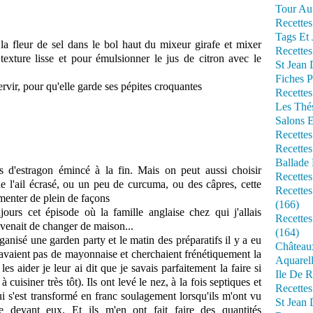
Tour Au 
Recettes
Tags Et 
 la fleur de sel dans le bol haut du mixeur girafe et mixer
Recettes
exture lisse et pour émulsionner le jus de citron avec le
St Jean
Fiches P
ervir, pour qu'elle garde ses pépites croquantes
Recettes
Les Thé
Salons 
Recettes
Recettes
Ballade 
es d'estragon émincé à la fin. Mais on peut aussi choisir
Recettes
de l'ail écrasé, ou un peu de curcuma, ou des câpres, cette
Recettes
émenter de plein de façons
(166)
urs cet épisode où la famille anglaise chez qui j'allais
Recette
 venait de changer de maison...
(164)
rganisé une garden party et le matin des préparatifs il y a eu
Château
avaient pas de mayonnaise et cherchaient frénétiquement la
Aquarell
es aider je leur ai dit que je savais parfaitement la faire si
Ile De R
 à cuisiner très tôt). Ils ont levé le nez, à la fois septiques et
Recette
ui s'est transformé en franc soulagement lorsqu'ils m'ont vu
St Jean 
 devant eux. Et ils m'en ont fait faire des quantités