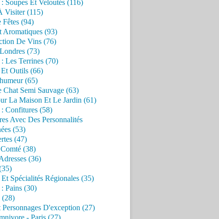
 : Soupes Et Veloutés (116)
À Visiter (115)
 Fêtes (94)
t Aromatiques (93)
ction De Vins (76)
 Londres (73)
 : Les Terrines (70)
 Et Outils (66)
'humeur (65)
e Chat Semi Sauvage (63)
ur La Maison Et Le Jardin (61)
 : Confitures (58)
res Avec Des Personnalités
ées (53)
rtes (47)
 Comté (38)
Adresses (36)
(35)
 Et Spécialités Régionales (35)
 : Pains (30)
 (28)
 Personnages D'exception (27)
nivore - Paris (27)