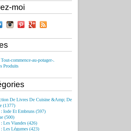
vez-moi
es
 Tout-commence-au-potager-.
s Produits
égories
ction De Livres De Cuisine &Amp; De
e (1377)
 : Iode Et Embruns (597)
ue (500)
 : Les Viandes (426)
 : Les Légumes (423)