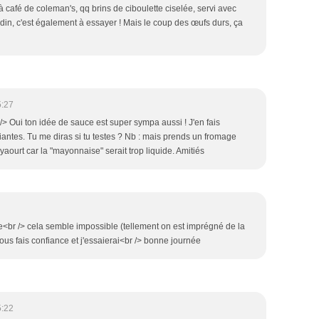
à café de coleman's, qq brins de ciboulette ciselée, servi avec
in, c'est également à essayer ! Mais le coup des œufs durs, ça
5:27
 Oui ton idée de sauce est super sympa aussi ! J'en fais
antes. Tu me diras si tu testes ? Nb : mais prends un fromage
yaourt car la "mayonnaise" serait trop liquide. Amitiés
le<br /> cela semble impossible (tellement on est imprégné de la
e vous fais confiance et j'essaierai<br /> bonne journée
5:22