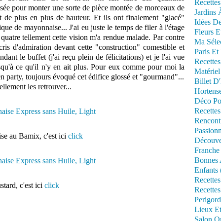
Recettes
tilisée pour monter une sorte de pièce montée de morceaux de
Jardins 
t de plus en plus de hauteur. Et ils ont finalement "glacé"
Idées De
que de mayonnaise... J'ai eu juste le temps de filer à l'étage
Fleurs E
quatre tellement cette vision m'a rendue malade. Par contre
Ma Séle
cris d'admiration devant cette "construction" comestible et
Paris Et
dant le buffet (j'ai reçu plein de félicitations) et je l'ai vue
Recettes
qu'à ce qu'il n'y en ait plus. Pour eux comme pour moi la
Matériel
n party, toujours évoqué cet édifice glossé et "gourmand"...
Billet D
ellement les retrouver...
Hortens
Déco Po
Recettes
Rencont
Passionn
se au Bamix, c'est ici
click
Découve
Franche
Bonnes 
Enfants 
Recettes
tard, c'est ici
click
Recettes
Perigord
Lieux Et
Salon Om