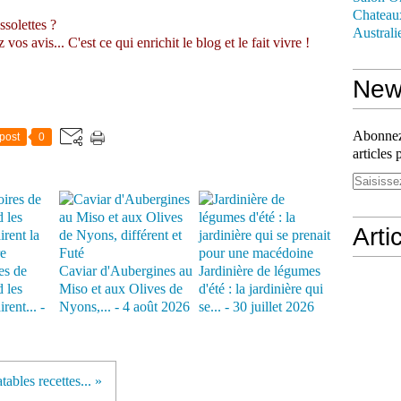
Chateau
ssolettes ?
Australi
s avis... C'est ce qui enrichit le blog et le fait vivre !
News
Abonnez-
post
0
articles 
Arti
es de
Caviar d'Aubergines au
Jardinière de légumes
 les
Miso et aux Olives de
d'été : la jardinière qui
rent... -
Nyons,... - 4 août 2026
se... - 30 juillet 2026
tables recettes... »