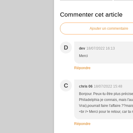
Commenter cet article
Ajouter un commentaire
D
dev
18/07/2022 16:13
Merci
Répondre
C
chris 06
18/07/2022 15:48
Bonjour. Peux-tu être plus préci
Philadelphia je connais, mais l'a
Vrai),pourrait faire l'affaire.??ma
<br /> Merci pour le retour, car ta 
Répondre