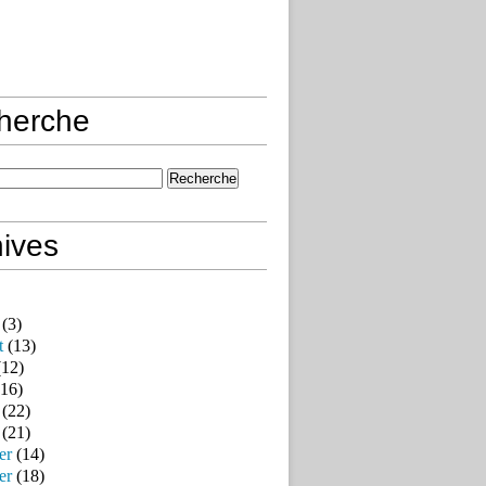
herche
ives
(3)
t
(13)
12)
16)
(22)
(21)
er
(14)
er
(18)