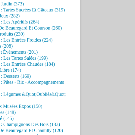
Jardin (373)
 : Tartes Sucrées Et Gâteaux (319)
Jeux (282)
 : Les Apéritifs (264)
 De Beauregard Et Courson (260)
roduits (230)
 : Les Entrées Froides (224)
s (208)
Et Événements (201)
 : Les Tartes Salées (199)
 : Les Entrées Chaudes (184)
Libre (174)
 : Desserts (169)
 : Pâtes - Riz - Accompagnements
s : Légumes &Quot;Oubliés&Quot;
x Musées Expos (150)
es (148)
é (145)
s : Champignons Des Bois (133)
De Beauregard Et Chantilly (120)