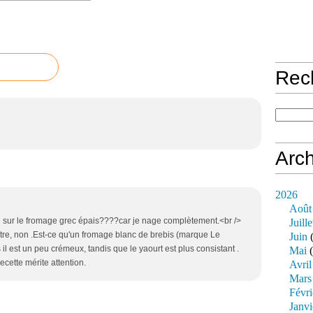
Rec
Arch
2026
Août
se sur le fromage grec épais????car je nage complètement.<br />
Juille
utre, non .Est-ce qu'un fromage blanc de brebis (marque Le
Juin
(
is il est un peu crémeux, tandis que le yaourt est plus consistant .
Mai
(
recette mérite attention.
Avril
Mars
Févri
Janvi