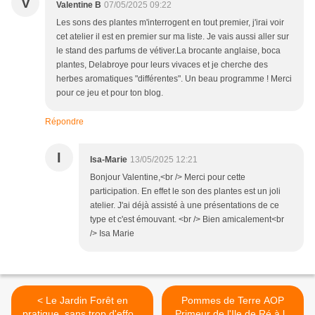
V
Valentine B
07/05/2025 09:22
Les sons des plantes m'interrogent en tout premier, j'irai voir
cet atelier il est en premier sur ma liste. Je vais aussi aller sur
le stand des parfums de vétiver.La brocante anglaise, boca
plantes, Delabroye pour leurs vivaces et je cherche des
herbes aromatiques "différentes". Un beau programme ! Merci
pour ce jeu et pour ton blog.
Répondre
I
Isa-Marie
13/05/2025 12:21
Bonjour Valentine,<br /> Merci pour cette
participation. En effet le son des plantes est un joli
atelier. J'ai déjà assisté à une présentations de ce
type et c'est émouvant. <br /> Bien amicalement<br
/> Isa Marie
< Le Jardin Forêt en
Pommes de Terre AOP
pratique, sans trop d'effort,
Primeur de l'Ile de Ré à la