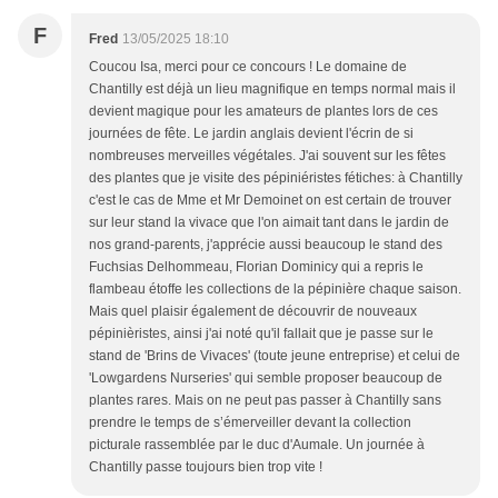
F
Fred
13/05/2025 18:10
Coucou Isa, merci pour ce concours ! Le domaine de
Chantilly est déjà un lieu magnifique en temps normal mais il
devient magique pour les amateurs de plantes lors de ces
journées de fête. Le jardin anglais devient l'écrin de si
nombreuses merveilles végétales. J'ai souvent sur les fêtes
des plantes que je visite des pépiniéristes fétiches: à Chantilly
c'est le cas de Mme et Mr Demoinet on est certain de trouver
sur leur stand la vivace que l'on aimait tant dans le jardin de
nos grand-parents, j'apprécie aussi beaucoup le stand des
Fuchsias Delhommeau, Florian Dominicy qui a repris le
flambeau étoffe les collections de la pépinière chaque saison.
Mais quel plaisir également de découvrir de nouveaux
pépinièristes, ainsi j'ai noté qu'il fallait que je passe sur le
stand de 'Brins de Vivaces' (toute jeune entreprise) et celui de
'Lowgardens Nurseries' qui semble proposer beaucoup de
plantes rares. Mais on ne peut pas passer à Chantilly sans
prendre le temps de s’émerveiller devant la collection
picturale rassemblée par le duc d'Aumale. Un journée à
Chantilly passe toujours bien trop vite !