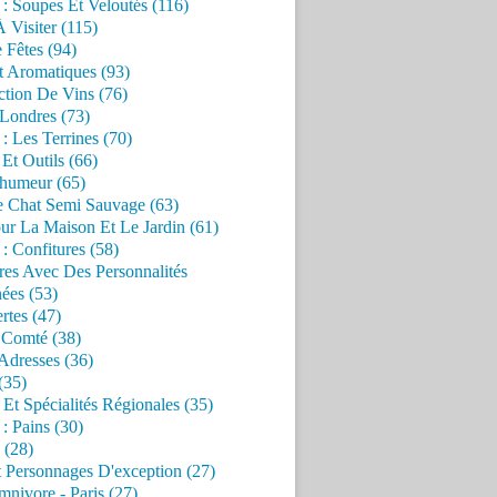
 : Soupes Et Veloutés (116)
À Visiter (115)
 Fêtes (94)
t Aromatiques (93)
ction De Vins (76)
 Londres (73)
 : Les Terrines (70)
 Et Outils (66)
'humeur (65)
e Chat Semi Sauvage (63)
ur La Maison Et Le Jardin (61)
 : Confitures (58)
res Avec Des Personnalités
ées (53)
rtes (47)
 Comté (38)
Adresses (36)
(35)
 Et Spécialités Régionales (35)
 : Pains (30)
 (28)
 Personnages D'exception (27)
nivore - Paris (27)