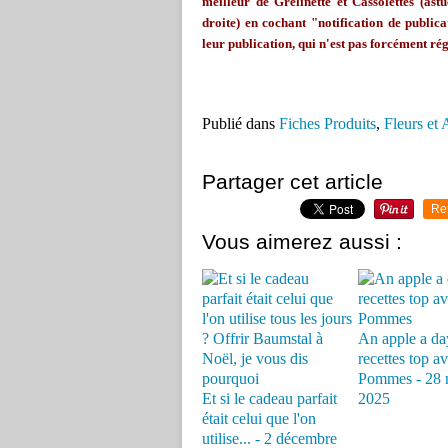
meilleur de
Grelinette
et Cassolettes (astu
droite) en cochant "notification de publicat
leur publication, qui n'est pas forcément rég
Publié dans
Fiches Produits
,
Fleurs et
Partager cet article
Re
Vous aimerez aussi :
An apple a day
recettes top av
Pommes - 28 
Et si le cadeau parfait
2025
était celui que l'on
utilise... - 2 décembre