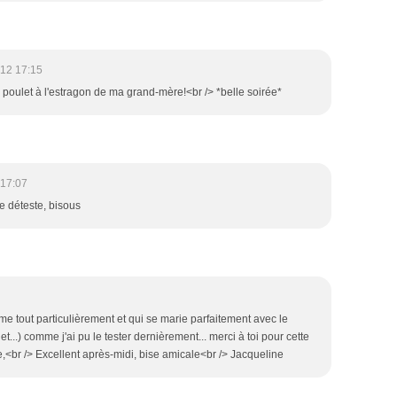
012 17:15
poulet à l'estragon de ma grand-mère!<br /> *belle soirée*
 17:07
e déteste, bisous
e tout particulièrement et qui se marie parfaitement avec le
t...) comme j'ai pu le tester dernièrement... merci à toi pour cette
e,<br /> Excellent après-midi, bise amicale<br /> Jacqueline