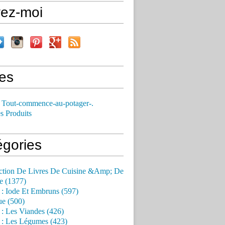
vez-moi
es
 Tout-commence-au-potager-.
s Produits
égories
ction De Livres De Cuisine &Amp; De
e (1377)
 : Iode Et Embruns (597)
ue (500)
 : Les Viandes (426)
 : Les Légumes (423)