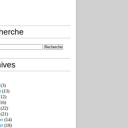
herche
ives
(3)
t
(13)
12)
16)
(22)
(21)
er
(14)
er
(18)