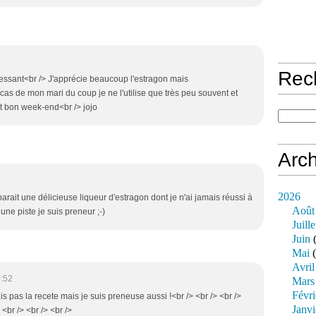
Rec
éressant<br /> J'apprécie beaucoup l'estragon mais
as de mon mari du coup je ne l'utilise que très peu souvent et
t bon week-end<br /> jojo
Arch
2026
it une délicieuse liqueur d'estragon dont je n'ai jamais réussi à
Août
 une piste je suis preneur ;-)
Juille
Juin
(
Mai
(
Avril
0:52
Mars
Févri
is pas la recete mais je suis preneuse aussi !<br /> <br /> <br />
Janvi
<br /> <br /> <br />