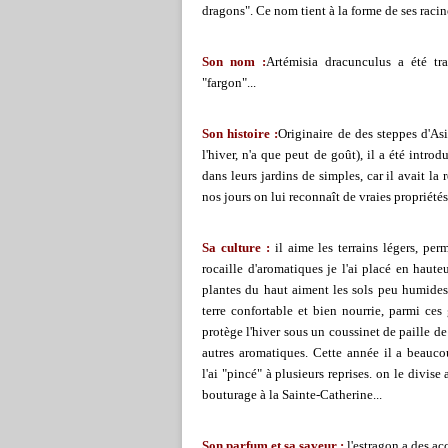
dragons". Ce nom tient à la forme de ses racine
Son nom :
Artémisia dracunculus a été tra
"fargon"...
Son histoire :
Originaire de des steppes d'Asi
l'hiver, n'a que peut de goût), il a été intr
dans leurs jardins de simples, car il avait la
nos jours on lui reconnaît de vraies propriétés
Sa culture :
il aime les terrains légers, per
rocaille d'aromatiques je l'ai placé en haute
plantes du haut aiment les sols peu humides,
terre confortable et bien nourrie, parmi ces g
protège l'hiver sous un coussinet de paille de l
autres aromatiques. Cette année il a beauco
l'ai "pincé" à plusieurs reprises. on le divise
bouturage à la Sainte-Catherine...
Son parfum et sa saveur :
l'estragon a des ac