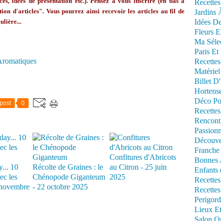
ces, idées de présentation etc.). Pensez à vous inscrire (en bas à
Recettes
ion d'articles". Vous pourrez ainsi recevoir les articles au fil de
Jardins 
ulière...
Idées De
Fleurs E
Ma Séle
Paris Et
 Aromatiques
Recettes
Matériel
Billet D
Hortens
Déco Po
post
0
Recettes
Rencont
Passionn
Découve
Franche
Confitures d'Abricots
Bonnes 
... 10
Récolte de Graines : le
au Citron - 25 juin
Enfants 
ec les
Chénopode Giganteum
2025
Recettes
novembre
- 22 octobre 2025
Recettes
Perigord
Lieux Et
Salon Om