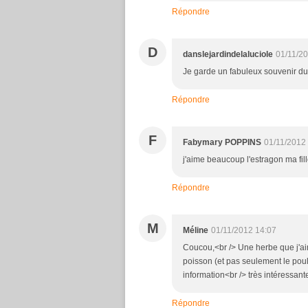
Répondre
D
danslejardindelaluciole
01/11/2
Je garde un fabuleux souvenir du 
Répondre
F
Fabymary POPPINS
01/11/2012
j'aime beaucoup l'estragon ma fill
Répondre
M
Méline
01/11/2012 14:07
Coucou,<br /> Une herbe que j'aim
poisson (et pas seulement le poule
information<br /> très intéressant
Répondre