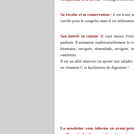
Sa récolte et sa conservation :
il est à son 
cueille pour le congeler, mais il est infiniment 
Son intérêt en cuisine :
il vaut mieux évite
parfums. Il aromatise traditionnellement le v
béarnaise, ravigote, rémoulade, ravigote, t
omelettes.
Il est un allié minceur car ajouté aux salades a
en vitamine C et facilitateur de digestion !
La
newsletter
vous informe en avant premi