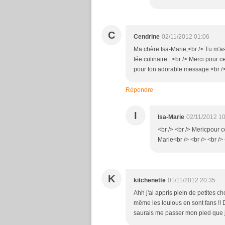
C
Cendrine
02/11/2012 01:06
Ma chère Isa-Marie,<br /> Tu m'a
fée culinaire...<br /> Merci pour c
pour ton adorable message.<br />
Répondre
I
Isa-Marie
02/11/2012 1
<br /> <br /> Mericpour ce
Marie<br /> <br /> <br /> 
K
kitchenette
01/11/2012 20:35
Ahh j'ai appris plein de petites ch
même les loulous en sont fans !! 
saurais me passer mon pied que j'a