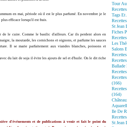
Tour Au 
Recettes
summum en mai, période où il est le plus parfumé. En novembre je le
Tags Et 
plus efficace lorsqu'il est frais.
Recettes
St Jean
Fiches P
r de le cuire. Comme le basilic d'ailleurs. Car ils perdent alors en
Recettes
inaigre, la moutarde, les cornichons et oignons, et parfume les sauces
Les Thé
artare. Il se marie parfaitement aux viandes blanches, poissons et
Salons 
Recettes
vec du lait de soja il évite les ajouts de sel et d'huile. On le dit riche
Recettes
Ballade 
Recettes
Recettes
(166)
Recette
(164)
Château
Aquarell
Ile De R
Recette
ère d'événements et de publications à venir et fait le point du
St Jean 