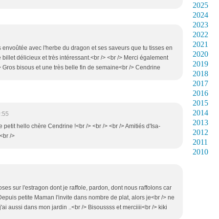
2025
2024
2023
2022
2021
s envoûtée avec l'herbe du dragon et ses saveurs que tu tisses en
2020
e billet délicieux et très intéressant.<br /> <br /> Merci également
2019
 Gros bisous et une très belle fin de semaine<br /> Cendrine
2018
2017
2016
2015
2014
0:55
2013
 petit hello chère Cendrine !<br /> <br /> <br /> Amitiés d'Isa-
2012
<br />
2011
2010
oses sur l'estragon dont je raffole, pardon, dont nous raffolons car
Depuis petite Maman l'invite dans nombre de plat, alors je<br /> ne
i aussi dans mon jardin ..<br /> Bisoussss et merciiii<br /> kiki