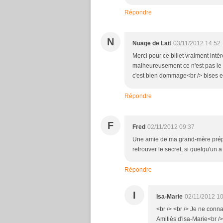
Répondre
N
Nuage de Lait
03/11/2012 14:52
Merci pour ce billet vraiment int
malheureusement ce n'est pas le c
c'est bien dommage<br /> bises e
Répondre
F
Fred
02/11/2012 09:37
Une amie de ma grand-mère prépara
retrouver le secret, si quelqu'un a
Répondre
I
Isa-Marie
02/11/2012 1
<br /> <br /> Je ne conna
Amitiés d'isa-Marie<br /> 