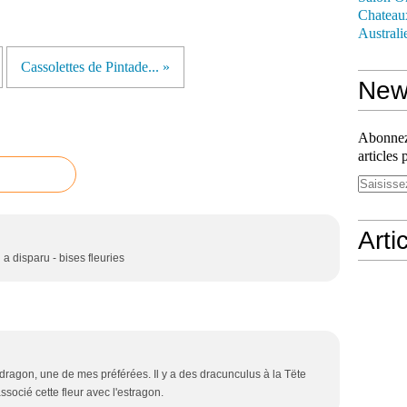
Chateau
Australi
Cassolettes de Pintade... »
News
Abonnez-
articles 
Arti
n a disparu - bises fleuries
dragon, une de mes préférées. Il y a des dracunculus à la Tëte
associé cette fleur avec l'estragon.