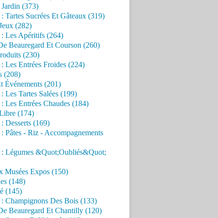
Jardin (373)
 : Tartes Sucrées Et Gâteaux (319)
Jeux (282)
 : Les Apéritifs (264)
 De Beauregard Et Courson (260)
roduits (230)
 : Les Entrées Froides (224)
s (208)
Et Événements (201)
 : Les Tartes Salées (199)
 : Les Entrées Chaudes (184)
Libre (174)
 : Desserts (169)
 : Pâtes - Riz - Accompagnements
s : Légumes &Quot;Oubliés&Quot;
x Musées Expos (150)
es (148)
é (145)
s : Champignons Des Bois (133)
De Beauregard Et Chantilly (120)