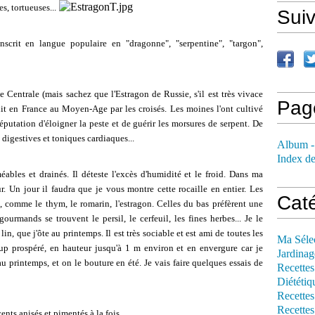
s, tortueuses...
Sui
nscrit en langue populaire en "dragonne", "serpentine", "targon",
e Centrale (mais sachez que l'Estragon de Russie, s'il est très vivace
Pag
oduit en France au Moyen-Age par les croisés. Les moines l'ont cultivé
 réputation d'éloigner la peste et de guérir les morsures de serpent. De
 digestives et toniques cardiaques...
Album -
Index de
méables et drainés. Il déteste l'excès d'humidité et le froid. Dans ma
ur. Un jour il faudra que je vous montre cette rocaille en entier. Les
Cat
 comme le thym, le romarin, l'estragon. Celles du bas préfèrent une
ourmands se trouvent le persil, le cerfeuil, les fines herbes... Je le
in, que j'ôte au printemps. Il est très sociable et est ami de toutes les
Ma Séle
up prospéré, en hauteur jusqu'à 1 m environ et en envergure car je
Jardinag
 au printemps, et on le bouture en été. Je vais faire quelques essais de
Recettes
Diététiq
Recettes
Recettes
cents anisés et pimentés à la fois.