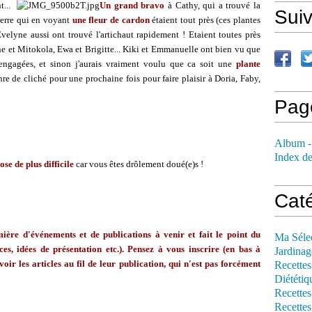
nt...
Un grand bravo
à Cathy, qui a trouvé la
Sui
ierre qui en voyant
une fleur de cardon
étaient tout près (ces plantes
elyne aussi ont trouvé l'artichaut rapidement ! Etaient toutes près
ne et Mitokola, Ewa et Brigitte... Kiki et Emmanuelle ont bien vu que
ngagées, et sinon j'aurais vraiment voulu que ca soit une
plante
enre de cliché pour une prochaine fois pour faire plaisir à Doria, Faby,
Pag
Album -
Index de
ose de plus difficile
car vous êtes drôlement doué(e)s !
Cat
ère d'événements et de publications à venir et fait le point du
Ma Séle
ces, idées de présentation etc.). Pensez à vous inscrire (en bas à
Jardinag
voir les articles au fil de leur publication, qui n'est pas forcément
Recettes
Diététiq
Recettes
Recettes