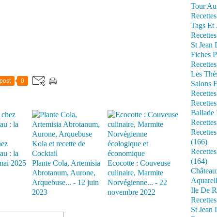
Tour Au 
Recettes
Tags Et 
Recettes
St Jean
Fiches P
Recettes
Les Thé
post
0
Salons 
Recettes
Recettes
Ballade 
Recettes
Recettes
(166)
hez
Recette
au : la
(164)
mai 2025
Plante Cola, Artemisia
Ecocotte : Couveuse
Château
Abrotanum, Aurone,
culinaire, Marmite
Aquarell
Arquebuse... - 12 juin
Norvégienne... - 22
Ile De R
2023
novembre 2022
Recette
St Jean 