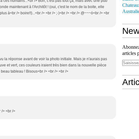
ire à ces humains...<br /> Bon, c'est pas tout ça, mais avec une pub
Chateau
monde maintenant à l'Architôt ! (oui, c'est le nom de la boite, elle
Australi
lus à<br /> boire!!)...<br /> <br /> ;-)<br /> <br /> @~~~ö<br /> <br
News
Abonnez-
articles 
 vu la réponse avant de voir la photo initiale. Mais je n'aurais pas
uve et vert, ces couleurs iraient très bien dans la nouvelle pièce
n beau tableau ! Bisous<br /> <br /> <br />
Arti
 /> <br />