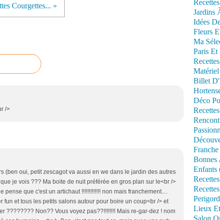
Recettes
ttes Courgettes... »
Jardins 
Idées De
Fleurs E
Ma Séle
Paris Et
Recettes
Matériel
Billet D
Hortens
Déco Po
r />
Recettes
Rencont
Passionn
Découve
Franche
Bonnes 
Enfants 
s (ben oui, petit zescagot va aussi en we dans le jardin des autres
Recettes
ce que je vois ??? Ma boite de nuit préférée en gros plan sur le<br />
Recettes
e pense que c'est un artichaut !!!!!!!!!!!!! non mais franchement....
Perigord
 fun et tous les petits salons autour pour boire un coup<br /> et
Lieux Et
er ???????? Non?? Vous voyez pas??!!!!!!!! Mais re-gar-dez ! nom
Salon Om