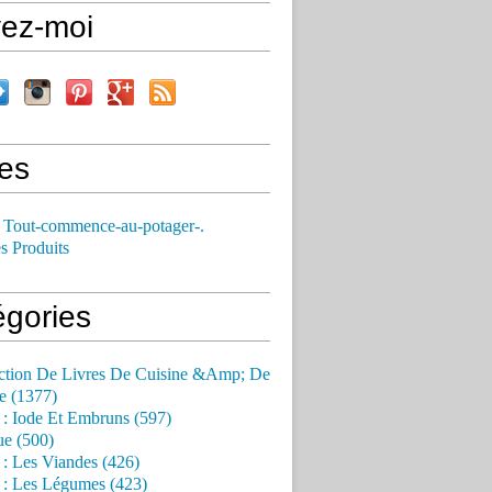
vez-moi
es
 Tout-commence-au-potager-.
s Produits
égories
ction De Livres De Cuisine &Amp; De
e (1377)
 : Iode Et Embruns (597)
ue (500)
 : Les Viandes (426)
 : Les Légumes (423)