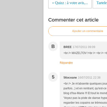
« Quizz : à votre avis,...
Tartele
Commenter cet article
Ajouter un commentaire
B
BREE
17/07/2011 09:09
<br /> MAZELTOV !<br /> <br /> <b
Répondre
5
56oceane
16/07/2011 22:38
<br /> Je m'absente quelques jour
parfois...) et en rentrant, qu'est-
blog d'Isa-Marie !!! Et tout le mond
'Voyez pas la piste de danse hyper
regarder les copains se trémouss