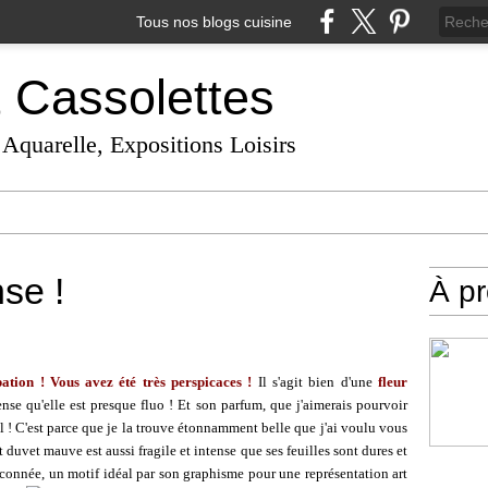
Tous nos blogs cuisine
t Cassolettes
 Aquarelle, Expositions Loisirs
se !
À p
ation ! Vous avez été très perspicaces !
Il s'agit bien d'une
fleur
ense qu'elle est presque fluo ! Et son parfum, que j'aimerais pourvoir
el ! C'est parce que je la trouve étonnamment belle que j'ai voulu vous
t duvet mauve est aussi fragile et intense que ses feuilles sont dures et
apaconnée, un motif idéal par son graphisme pour une représentation art