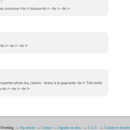
17
me concerne !<br /> bisous<br /> <br /> <br />
br /> <br /> <br />
t superbe photo Isa, j'adore - bravo à la gagnante.<br /> Très belle
<br /> <br /> <br />
l Overblog
Top articles
Contact
Signaler un abus
C.G.U.
Cookies et donnée