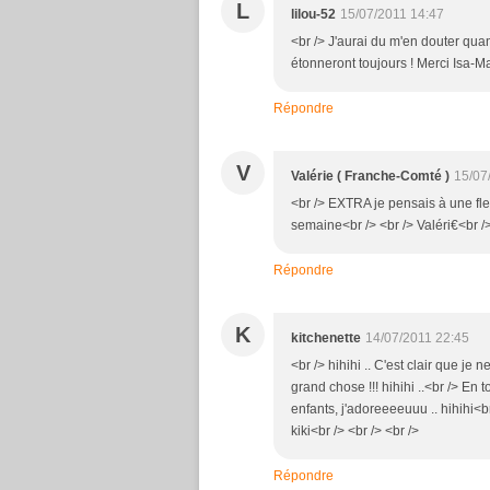
L
lilou-52
15/07/2011 14:47
<br /> J'aurai du m'en douter qua
étonneront toujours ! Merci Isa-Mar
Répondre
V
Valérie ( Franche-Comté )
15/07
<br /> EXTRA je pensais à une fleu
semaine<br /> <br /> Valéri€<br />
Répondre
K
kitchenette
14/07/2011 22:45
<br /> hihihi .. C'est clair que j
grand chose !!! hihihi ..<br /> En t
enfants, j'adoreeeeuuu .. hihihi<b
kiki<br /> <br /> <br />
Répondre