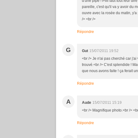
d'une pipe ! Pffff faut tout leur d
pareille, c'est qu'il va y avoir du 
ouvre avec la rosée du matin, y'a p
/> <br />
Répondre
G
Gut
15/07/2011 19:52
<br /> Je n'ai pas cherché car j'ai
trouvé.<br /> C'est splendide ! Ma
que nous avons faite ! ça ferait u
Répondre
A
Aude
15/07/2011 15:19
<br /> Magnifique photo.<br /> <br
Répondre