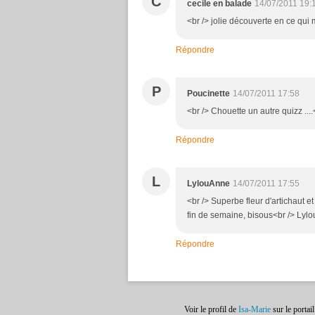
C
cecile en balade
14/07/2011 19:
<br /> jolie découverte en ce qui 
Répondre
P
Poucinette
14/07/2011 17:58
<br /> Chouette un autre quizz ....<
Répondre
L
LylouAnne
14/07/2011 17:55
<br /> Superbe fleur d'artichaut e
fin de semaine, bisous<br /> Lylou
Répondre
Voir le profil de
Isa-Marie
sur le portai