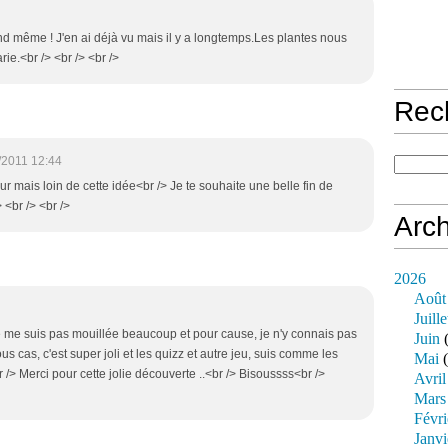
nd même ! J'en ai déjà vu mais il y a longtemps.Les plantes nous
ie.<br /> <br /> <br />
Rec
/2011 12:44
r mais loin de cette idée<br /> Je te souhaite une belle fin de
 <br /> <br />
Arch
2026
Août
Juille
e ne me suis pas mouillée beaucoup et pour cause, je n'y connais pas
Juin
(
ous cas, c'est super joli et les quizz et autre jeu, suis comme les
Mai
(
r /> Merci pour cette jolie découverte ..<br /> Bisoussss<br />
Avril
Mars
Févri
Janvi