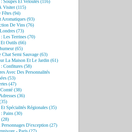
 : Soupes Et Veloutés (116)
À Visiter (115)
 Fêtes (94)
t Aromatiques (93)
ction De Vins (76)
 Londres (73)
 : Les Terrines (70)
 Et Outils (66)
'humeur (65)
e Chat Semi Sauvage (63)
ur La Maison Et Le Jardin (61)
 : Confitures (58)
res Avec Des Personnalités
ées (53)
rtes (47)
 Comté (38)
Adresses (36)
(35)
 Et Spécialités Régionales (35)
 : Pains (30)
 (28)
 Personnages D'exception (27)
nivore - Paris (27)