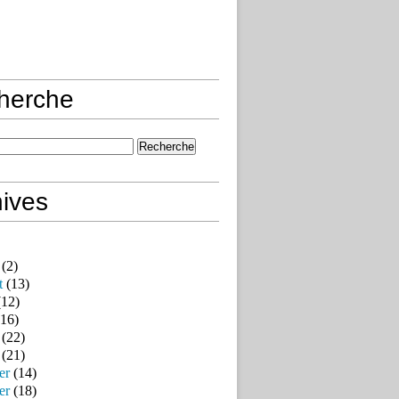
herche
ives
(2)
t
(13)
12)
16)
(22)
(21)
er
(14)
er
(18)