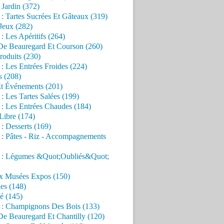
Jardin (372)
 : Tartes Sucrées Et Gâteaux (319)
Jeux (282)
 : Les Apéritifs (264)
 De Beauregard Et Courson (260)
roduits (230)
 : Les Entrées Froides (224)
s (208)
Et Événements (201)
 : Les Tartes Salées (199)
 : Les Entrées Chaudes (184)
Libre (174)
 : Desserts (169)
 : Pâtes - Riz - Accompagnements
s : Légumes &Quot;Oubliés&Quot;
x Musées Expos (150)
es (148)
é (145)
s : Champignons Des Bois (133)
De Beauregard Et Chantilly (120)