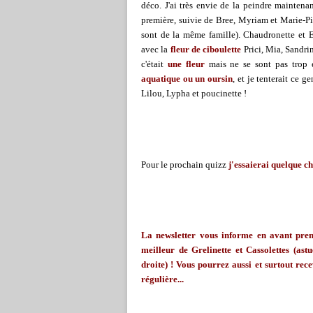
déco. J'ai très envie de la peindre maintena
première, suivie de Bree, Myriam et Marie-P
sont de la même famille). Chaudronette et Ev
avec la
fleur de ciboulette
Prici, Mia, Sandri
c'était
une fleur
mais ne se sont pas trop e
aquatique ou un oursin
, et je tenterait ce g
Lilou, Lypha et poucinette !
Pour le prochain quizz
j'essaierai quelque ch
La
newsletter
vous informe en avant premi
meilleur de
Grelinette
et Cassolettes (astu
droite) ! Vous pourrez aussi et surtout rece
régulière...