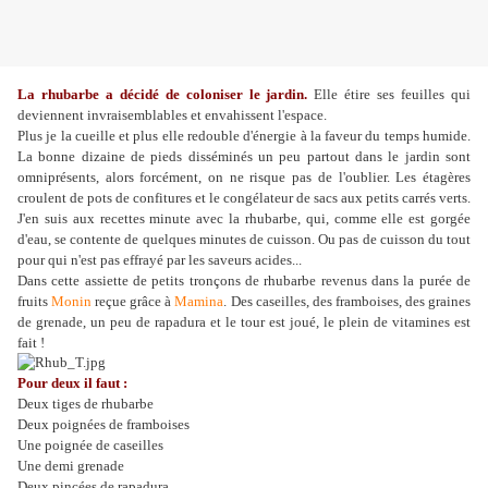
La rhubarbe a décidé de coloniser le jardin.
Elle étire ses feuilles qui
deviennent invraisemblables et envahissent l'espace.
Plus je la cueille et plus elle redouble d'énergie à la faveur du temps humide.
La bonne dizaine de pieds disséminés un peu partout dans le jardin sont
omniprésents, alors forcément, on ne risque pas de l'oublier. Les étagères
croulent de pots de confitures et le congélateur de sacs aux petits carrés verts.
J'en suis aux recettes minute avec la rhubarbe, qui, comme elle est gorgée
d'eau, se contente de quelques minutes de cuisson. Ou pas de cuisson du tout
pour qui n'est pas effrayé par les saveurs acides...
Dans cette assiette de petits tronçons de rhubarbe revenus dans la purée de
fruits
Monin
reçue grâce à
Mamina
. Des caseilles, des framboises, des graines
de grenade, un peu de rapadura et le tour est joué, le plein de vitamines est
fait !
Pour deux il faut :
Deux tiges de rhubarbe
Deux poignées de framboises
Une poignée de caseilles
Une demi grenade
Deux pincées de rapadura