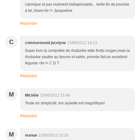
calorique et pas vraiment indispensable... belle fin de journée
à toi, bises<br /> Jacqueline
Répondre
C
commarmond jocelyne
15/06/2012 16:13
Super bon la compotée de rhubarbe etde fruits rouges,mais la
rhubarbe sautée au beurre et salée, poivrée fait un excellent
légume.<br /> C D T.
Répondre
M
Michèle
15/06/2012 15:48
Toute en simplicité, ton assiette est magnifique!
Répondre
M
manue
15/06/2012 10:20