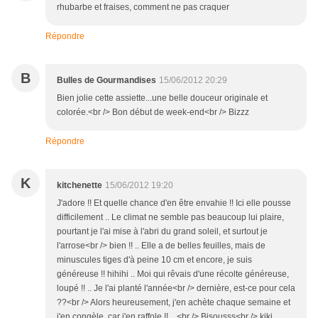
rhubarbe et fraises, comment ne pas craquer
Répondre
B
Bulles de Gourmandises
15/06/2012 20:29
Bien jolie cette assiette...une belle douceur originale et
colorée.<br /> Bon début de week-end<br /> Bizzz
Répondre
K
kitchenette
15/06/2012 19:20
J'adore !! Et quelle chance d'en être envahie !! Ici elle pousse
difficilement .. Le climat ne semble pas beaucoup lui plaire,
pourtant je l'ai mise à l'abri du grand soleil, et surtout je
l'arrose<br /> bien !! .. Elle a de belles feuilles, mais de
minuscules tiges d'à peine 10 cm et encore, je suis
généreuse !! hihihi .. Moi qui rêvais d'une récolte généreuse,
loupé !! .. Je l'ai planté l'année<br /> dernière, est-ce pour cela
??<br /> Alors heureusement, j'en achète chaque semaine et
j'en congèle, car j'en raffole !! ...<br /> Bisousss<br /> kiki