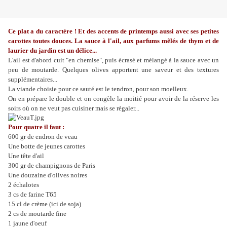
Ce plat a du caractère ! Et des accents de printemps aussi avec ses petites
carottes toutes douces. La sauce à l'ail, aux parfums mêlés de thym et de
laurier du jardin est un délice...
L'ail est d'abord cuit "en chemise", puis écrasé et mélangé à la sauce avec un
peu de moutarde. Quelques olives apportent une saveur et des textures
supplémentaires...
La viande choisie pour ce sauté est le tendron, pour son moelleux.
On en prépare le double et on congèle la moitié pour avoir de la réserve les
soirs où on ne veut pas cuisiner mais se régaler...
Pour quatre il faut :
600 gr de endron de veau
Une botte de jeunes carottes
Une tête d'ail
300 gr de champignons de Paris
Une douzaine d'olives noires
2 échalotes
3
cs
de
farine
T65
15 cl de crème (ici de soja)
2
cs
de moutarde fine
1 jaune d'oeuf