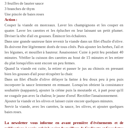
3 feuilles de laurier sauce
3 branches de thym
Une pincée de baies roses
Action :
Couper la viande en morceaux. Laver les champignons et les couper en
quatre. Laver les carottes et les éplucher en leur laissant un petit plumet.
Diviser la tête d'ail en gousses.
Émincer
les échalotes.
Dans une grande sauteuse faire revenir la viande dans un filet d'huile d'olive.
Ils doivent être légèrement dorés de tous côtés. Puis ajouter les herbes, l'ail et
les légumes, et mouiller à hauteur. Assaisonner. Cuire à petit feu pendant 40
minutes. Vérifier la cuisson des carottes au bout de 15 minutes et les retirer
du plat lorsqu'elles sont encore un peu fermes.
Quand la viande est cuite, la retirer et passer le jus au chinois en pressant
bien les gousses d'ail pour récupérer la chair.
Dans un filet d'huile d'olive délayer la farine à feu doux peu à peu puis
incorporer la sauce lentement en remuant. Lorsqu'on obtient la consistance
souhaitée (
nappante
), ajouter la crème puis la moutarde et, à part pour qu'il
ne coagule pas avec la chaleur, le jaune d'oeuf. Rectifier l'assaisonnement.
Ajouter la viande et les olives et laisser cuire encore quelques minutes.
Servir la viande, avec les carottes, la sauce, les olives, et ajouter quelques
baies roses.
La
newsletter
vous informe en avant première d'événements et de