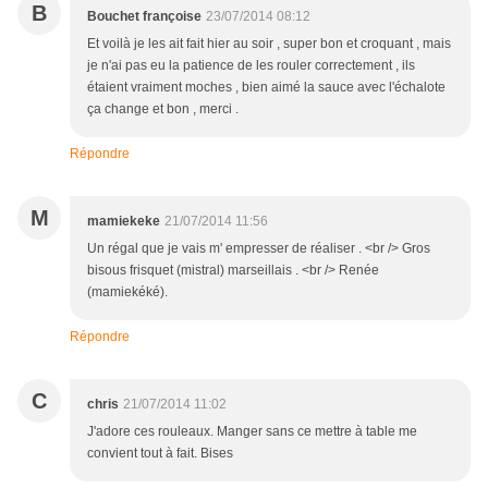
B
Bouchet françoise
23/07/2014 08:12
Et voilà je les ait fait hier au soir , super bon et croquant , mais
je n'ai pas eu la patience de les rouler correctement , ils
étaient vraiment moches , bien aimé la sauce avec l'échalote
ça change et bon , merci .
Répondre
M
mamiekeke
21/07/2014 11:56
Un régal que je vais m' empresser de réaliser . <br /> Gros
bisous frisquet (mistral) marseillais . <br /> Renée
(mamiekéké).
Répondre
C
chris
21/07/2014 11:02
J'adore ces rouleaux. Manger sans ce mettre à table me
convient tout à fait. Bises