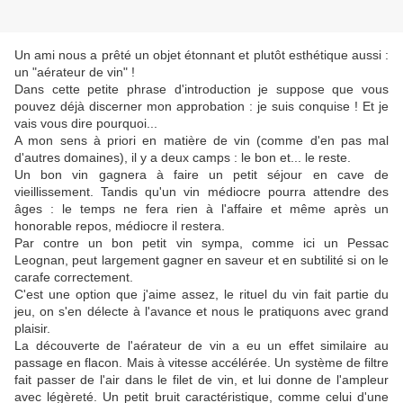
Un ami nous a prêté un objet étonnant et plutôt esthétique aussi :
un "aérateur de vin" !
Dans cette petite phrase d'introduction je suppose que vous
pouvez déjà discerner mon approbation : je suis conquise ! Et je
vais vous dire pourquoi...
A mon sens à priori en matière de vin (comme d'en pas mal
d'autres domaines), il y a deux camps : le bon et... le reste.
Un bon vin gagnera à faire un petit séjour en cave de
vieillissement. Tandis qu'un vin médiocre pourra attendre des
âges : le temps ne fera rien à l'affaire et même après un
honorable repos, médiocre il restera.
Par contre un bon petit vin sympa, comme ici un Pessac
Leognan, peut largement gagner en saveur et en subtilité si on le
carafe correctement.
C'est une option que j'aime assez, le rituel du vin fait partie du
jeu, on s'en délecte à l'avance et nous le pratiquons avec grand
plaisir.
La découverte de l'aérateur de vin a eu un effet similaire au
passage en flacon. Mais à vitesse accélérée. Un système de filtre
fait passer de l'air dans le filet de vin, et lui donne de l'ampleur
avec légèreté. Un petit bruit caractéristique, comme celui d'une