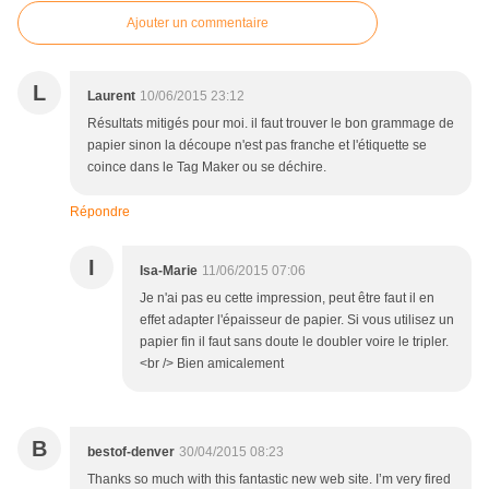
Ajouter un commentaire
L
Laurent
10/06/2015 23:12
Résultats mitigés pour moi. il faut trouver le bon grammage de
papier sinon la découpe n'est pas franche et l'étiquette se
coince dans le Tag Maker ou se déchire.
Répondre
I
Isa-Marie
11/06/2015 07:06
Je n'ai pas eu cette impression, peut être faut il en
effet adapter l'épaisseur de papier. Si vous utilisez un
papier fin il faut sans doute le doubler voire le tripler.
<br /> Bien amicalement
B
bestof-denver
30/04/2015 08:23
Thanks so much with this fantastic new web site. I’m very fired