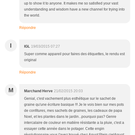
up to show it to anyone. It makes me so satisfied your vast
understanding and wisdom have a new channel for trying into
the world.
Répondre
I
IGL
19/03/2015 07:27
Super comme appareil pour faires des étiquettes, le rendu est
original
Répondre
M
Marchand Herve
21/02/2015 20:03
Genial, c'est vachement plus esthétique sur le sachet de
graine qu'une écriture basique !!! Je le vois bien sur mes pots
de confitures, mes sachets de graines, les cadeaux de papa
Noel, et les plantes dans le jardin...pourquoi pas? Genre
intercalaire de couleur en matière résistante a la pluie, c'est a
essayer cette année dans le potager. Cette engin
révolutionnaire vous l'avez trouvé chez &quot;Plein ciel&quot;