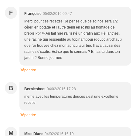
F
Françoise
05/02/2016 09:47
Merci pour ces recettes! Je pense que ce soir ce sera 1/2
céleri en potage et l'autre demi en rostis au fromage de
brebis!<br /> Au fait hier j'ai testé un gratin aux Hélianthes,
une racine qui ressemble au topinambour (goût d'artichaut)
que j'ai trouvée chez mon agriculteur bio. Il avait aussi des
racines d'oxalis. Est-ce que tu connais ? En as-tu dans ton
jardin ? Bonne journée
Répondre
B
Bernieshoot
04/02/2016 17:28
même avec les températures douces c'est une excellente
recette
Répondre
M
Miss Diane
04/02/2016 16:19