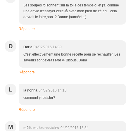
Les soupes foisonnent sur la toile ces temps-ci et j'ai comme
une envie d'essayer celle-là avec mon pied de céleri... cela
devrait le faire,non..? Bonne journée! :-)
Répondre
D
Doria
04/02/2016 14:39
C'est effectivement une bonne recette pour se réchauffer. Les
saveurs sont extras !<br /> Bisous, Doria
Répondre
L
la nonna
04/02/2016 14:13
comment y resister?
Répondre
M
mélie melo en cuisine
04/02/2016 13:54