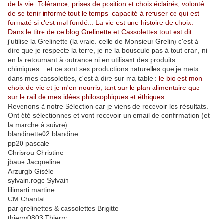
de la vie. Tolérance, prises de position et choix éclairés, volonté
de se tenir informé tout le temps, capacité à refuser ce qui est
formaté si c'est mal fondé... La vie est une histoire de choix.
Dans le titre de ce blog Grelinette et Cassolettes tout est dit :
j'utilise la Grelinette (la vraie, celle de Monsieur Grelin) c'est à
dire que je respecte la terre, je ne la bouscule pas à tout cran, ni
en la retournant à outrance ni en utilisant des produits
chimiques... et ce sont ses productions naturelles que je mets
dans mes cassolettes, c'est à dire sur ma table :
le bio est mon
choix de vie et je m'en nourris, tant sur le plan alimentaire que
sur le rail de mes idées philosophiques et éthiques...
Revenons à notre Sélection car je viens de recevoir les résultats.
Ont été sélectionnés et vont recevoir un email de confirmation (et
la marche à suivre) :
blandinette02 blandine
pp20 pascale
Chrisrou Christine
jbaue Jacqueline
Arzurgb Gisèle
sylvain.roge Sylvain
lilimarti martine
CM Chantal
par grelinettes & cassolettes Brigitte
thierry0803 Thierry