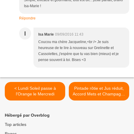
Simple, efficace et gourmand, tout est dit... juste parfait, bravo
Isa-Marie !
Répondre
I
Isa Marie
09/09/2016 11:43
Coucou ma chère Jacqueline,<br /> Je suis
heureuse de te lire à nouveau sur Grelinette et
Cassolettes, j'espère que tu vas bien (mieux) et je
pense souvent à toi. Bises <3
< Lundi Soleil passe à
Pintade rôtie et Jus réduit,
l'Orange le Mercredi
Accord Mets et Champagne
pour le Concours
Champagne en Cuisine >
Hébergé par Overblog
Top articles
Pages