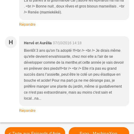
Là tu parles à la gourmande car j'adore les épinards ha ha ha
. <br /> Bonne nuit , doux rêves et gros bisous marseillais . <br
/> Renée (mamiekéké).
Répondre
H
Hervé et Aurélia
07/10/2016 14:18
Bientôt 3 ans qu'on l'a adopté !!!<br /> <br /> Je dirais même
qu'elle devient envahissante, chez moi elle a l'air de se
développer comme de la menthe,et cette année je vais devoir
en prélever des pieds!!!<br /> <br /> Elle n'a pas eu grand
succès dans l’assiette, peut être le coté un peu élastique en
bouche et acide! Pour ma part ça ne me dérange pas, je
préfère manger une plante du jardin, même si gustativement
ce n'est pas extraordinaire, mais au moins c'est sain et
local...na...
Répondre
< Tarte aux Epinards d'Asie,
Expo : MachinaXion,