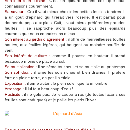
Son intérêt en cuisine :
C'est un épinard, comme celui que nous
connaissons couramment.
Sa saveur :
Cru il vaut mieux choisir les petites feuilles tendres. Il
a un goût d'épinard qui tirerait vers l'oseille. Il est parfait pour
donner du peps aux plats. Cuit, il vaut mieux préférer les grandes
feuilles. Il se rapproche alors beaucoup plus des épinards
courants que nous connaissons mieux.
Son intérêt au jardin d'agrément :
il offre de merveilleuses touffes
hautes, aux feuilles légères, qui bougent au moindre souffle de
vent.
Son intérêt de culture :
comme il pousse en hauteur il prend
beaucoup moins de place au sol.
Sa multiplication :
il se sème tout seul et se multiplie au printemps
Son sol idéal :
il aime les sols riches et bien drainés. Il préfère
être en pleine terre, en pot il s'étiole.
Exposition :
il aime autant le plein soleil que la mi ombre
Arrosage :
il lui faut beaucoup d'eau !
Rusticité
: il ne gèle pas. Je le coupe à ras (de toutes façons ses
feuilles sont caduques) et je paille les pieds l'hiver.