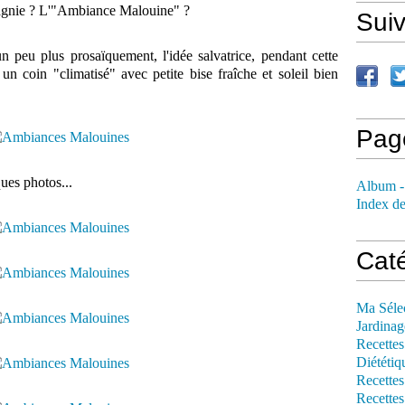
ompagnie ? L'"Ambiance Malouine" ?
Sui
n peu plus prosaïquement, l'idée salvatrice, pendant cette
 un coin "climatisé" avec petite bise fraîche et soleil bien
Pag
ues photos...
Album -
Index de
Cat
Ma Séle
Jardinag
Recettes
Diététiq
Recettes
Recettes