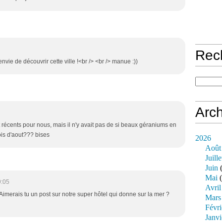
Rec
nvie de découvrir cette ville !<br /> <br /> manue :))
Arch
 récents pour nous, mais il n'y avait pas de si beaux géraniums en
mois d'aout??? bises
2026
Août
Juille
Juin
(
Mai
(
9:05
Avril
Aimerais tu un post sur notre super hôtel qui donne sur la mer ?
Mars
Févri
Janvi