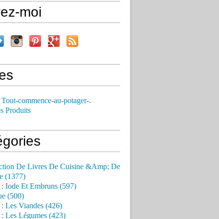
vez-moi
es
 Tout-commence-au-potager-.
s Produits
égories
ction De Livres De Cuisine &Amp; De
e (1377)
 : Iode Et Embruns (597)
ue (500)
 : Les Viandes (426)
 : Les Légumes (423)