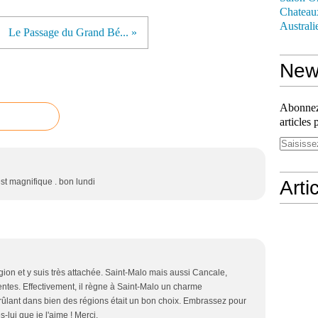
Chateau
Australi
Le Passage du Grand Bé... »
News
Abonnez-
articles 
'est magnifique . bon lundi
Arti
gion et y suis très attachée. Saint-Malo mais aussi Cancale,
rentes. Effectivement, il règne à Saint-Malo un charme
brûlant dans bien des régions était un bon choix. Embrassez pour
-lui que je l'aime ! Merci.