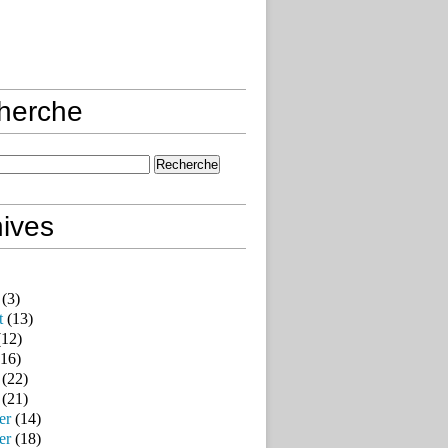
herche
ives
(3)
t
(13)
12)
16)
(22)
(21)
er
(14)
er
(18)