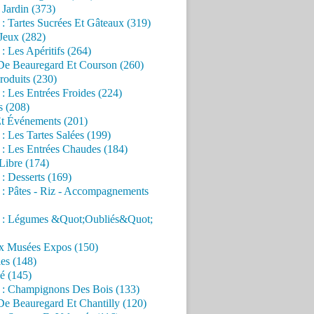
Jardin (373)
 : Tartes Sucrées Et Gâteaux (319)
Jeux (282)
 : Les Apéritifs (264)
 De Beauregard Et Courson (260)
roduits (230)
 : Les Entrées Froides (224)
s (208)
Et Événements (201)
 : Les Tartes Salées (199)
 : Les Entrées Chaudes (184)
Libre (174)
 : Desserts (169)
 : Pâtes - Riz - Accompagnements
s : Légumes &Quot;Oubliés&Quot;
x Musées Expos (150)
es (148)
é (145)
s : Champignons Des Bois (133)
De Beauregard Et Chantilly (120)