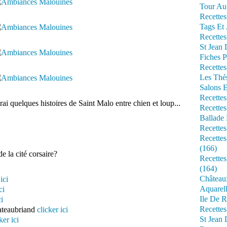
Tour Au 
Recettes
Tags Et 
Recettes
St Jean
Fiches P
Recettes
Les Thé
Salons 
Recettes
ai quelques histoires de Saint Malo entre chien et loup...
Recettes
Ballade 
Recettes
Recettes
(166)
e la cité corsaire?
Recette
(164)
Château
ici
Aquarell
ci
Ile De R
ci
Recette
ateaubriand
clicker ici
St Jean 
ker ici