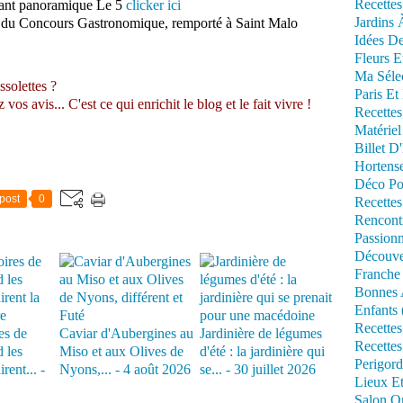
Recettes
urant panoramique Le 5
clicker ici
Jardins 
x du Concours Gastronomique, remporté à Saint Malo
Idées De
Fleurs E
Ma Séle
ssolettes ?
Paris Et
s avis... C'est ce qui enrichit le blog et le fait vivre !
Recettes
Matériel
Billet D
Hortens
Déco Po
post
0
Recettes
Rencont
Passionn
Découve
Franche
Bonnes 
Enfants 
Recettes
es de
Caviar d'Aubergines au
Jardinière de légumes
Recettes
 les
Miso et aux Olives de
d'été : la jardinière qui
Perigord
rent... -
Nyons,... - 4 août 2026
se... - 30 juillet 2026
Lieux Et
Salon Om