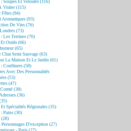
 : Soupes Et Veloutés (116)
À Visiter (115)
 Fêtes (94)
t Aromatiques (93)
ction De Vins (76)
 Londres (73)
 : Les Terrines (70)
 Et Outils (66)
'humeur (65)
e Chat Semi Sauvage (63)
ur La Maison Et Le Jardin (61)
 : Confitures (58)
res Avec Des Personnalités
ées (53)
rtes (47)
 Comté (38)
Adresses (36)
(35)
 Et Spécialités Régionales (35)
 : Pains (30)
 (28)
 Personnages D'exception (27)
nivore - Paris (27)