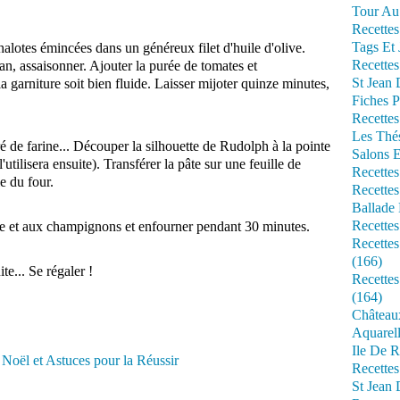
Tour Au 
Recettes
Tags Et 
halotes émincées dans un généreux filet d'huile d'olive.
Recettes
igan, assaisonner. Ajouter la purée de tomates et
St Jean
 garniture soit bien fluide. Laisser mijoter quinze minutes,
Fiches P
Recettes
Les Thé
uré de farine... Découper la silhouette de Rudolph à la pointe
Salons 
'utilisera ensuite). Transférer la pâte sur une feuille de
Recettes
le du four.
Recettes
Ballade 
Recettes
ate et aux champignons et enfourner pendant 30 minutes.
Recettes
(166)
te... Se régaler !
Recette
(164)
Château
Aquarell
Ile De R
Recette
St Jean 