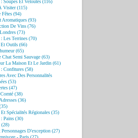
 : Soupes Et Veloutés (116)
À Visiter (115)
 Fêtes (94)
t Aromatiques (93)
ction De Vins (76)
 Londres (73)
 : Les Terrines (70)
 Et Outils (66)
'humeur (65)
e Chat Semi Sauvage (63)
ur La Maison Et Le Jardin (61)
 : Confitures (58)
res Avec Des Personnalités
ées (53)
rtes (47)
 Comté (38)
Adresses (36)
(35)
 Et Spécialités Régionales (35)
 : Pains (30)
 (28)
 Personnages D'exception (27)
nivore - Paris (27)