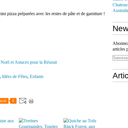
Chateau
Australi
mini pizza préparées avec les restes de pâte et de garniture !
News
Abonnez-
articles 
Arti
,
Idées de Fêtes
,
Enfants
post
0