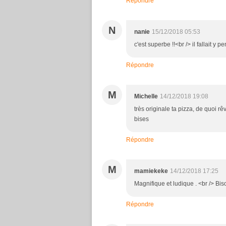
Répondre
N
nanie
15/12/2018 05:53
c'est superbe !!<br /> il fallait y pe
Répondre
M
Michelle
14/12/2018 19:08
très originale ta pizza, de quoi r
bises
Répondre
M
mamiekeke
14/12/2018 17:25
Magnifique et ludique . <br /> Bis
Répondre