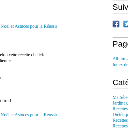
Sui
Pag
elon cette recette ci click
Album -
lienne
Index de
te
Cat
Ma Séle
à froid
Jardinag
Recettes
Diététiq
Recettes
Recettes