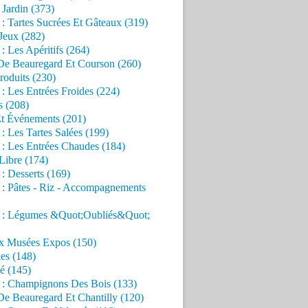
Jardin (373)
 : Tartes Sucrées Et Gâteaux (319)
Jeux (282)
 : Les Apéritifs (264)
 De Beauregard Et Courson (260)
roduits (230)
 : Les Entrées Froides (224)
s (208)
Et Événements (201)
 : Les Tartes Salées (199)
 : Les Entrées Chaudes (184)
Libre (174)
 : Desserts (169)
 : Pâtes - Riz - Accompagnements
s : Légumes &Quot;Oubliés&Quot;
x Musées Expos (150)
es (148)
é (145)
s : Champignons Des Bois (133)
De Beauregard Et Chantilly (120)