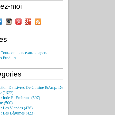
vez-moi
es
 Tout-commence-au-potager-.
s Produits
égories
ction De Livres De Cuisine &Amp; De
e (1377)
 : Iode Et Embruns (597)
ue (500)
 : Les Viandes (426)
 : Les Légumes (423)