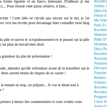
Recettes
a forme rigolote et un fiasco tristounet. D'ailleurs je me
Jardins 
... Pour réussir cette pizza créative, il faut...
Idées De
Fleurs E
ecette ! Cette idée ne circule pas encore sur le net, je l'ai
Ma Séle
lien vers ma recette pour davantage faire connaître mon blog
Paris Et
Recettes
Matériel
Billet D
a pâte et suivez le scrupuleusement en le posant sur la pâte
Hortens
 un plan de travail bien droit.
Déco Po
Recettes
a grandeur du plat de présentation !
Rencont
Passionn
Découve
te, attendez qu'elle refroidisse avant de la transférer sur le
Franche
us fines auront moins de risques de se casser !
Bonnes 
Enfants 
 la tomate en trop, on prépare... Je vus le dirait tout à
Recettes
s !
Recettes
Perigord
Lieux Et
, pensez à laisser des commentaires si vous voulez vous
Salon Om