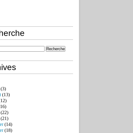
herche
ives
(3)
t
(13)
12)
16)
(22)
(21)
er
(14)
er
(18)