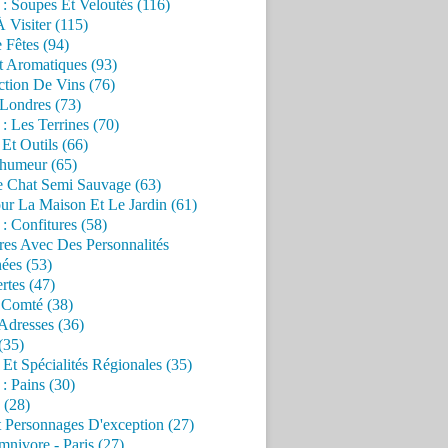
 : Soupes Et Veloutés (116)
À Visiter (115)
 Fêtes (94)
t Aromatiques (93)
ction De Vins (76)
 Londres (73)
 : Les Terrines (70)
 Et Outils (66)
'humeur (65)
e Chat Semi Sauvage (63)
ur La Maison Et Le Jardin (61)
 : Confitures (58)
res Avec Des Personnalités
ées (53)
rtes (47)
 Comté (38)
Adresses (36)
(35)
 Et Spécialités Régionales (35)
 : Pains (30)
 (28)
 Personnages D'exception (27)
nivore - Paris (27)