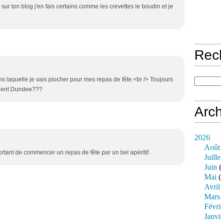
ur ton blog j'en fais certains comme les crevettes le boudin et je
Rec
ns laquelle je vais piocher pour mes repas de fête.<br /> Toujours
evient Dundee???
Arch
2026
Août
ortant de commencer un repas de fête par un bel apéritif.
Juille
Juin
(
Mai
(
Avril
Mars
Févri
Janvi