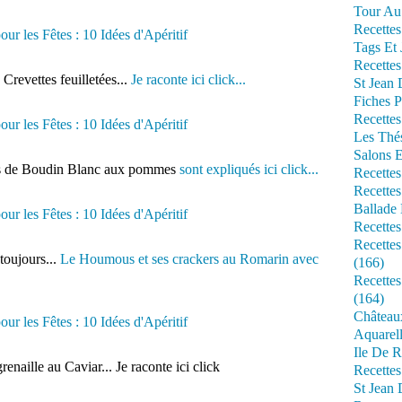
Tour Au 
Recettes
Tags Et 
Recettes
Crevettes feuilletées...
Je raconte ici click...
St Jean
Fiches P
Recettes
Les Thé
Salons 
lletés de Boudin Blanc aux pommes
sont expliqués ici click...
Recettes
Recettes
Ballade 
Recettes
Recettes
 toujours...
Le Houmous et ses crackers au Romarin avec
(166)
Recette
(164)
Château
Aquarell
Ile De R
renaille au Caviar... Je raconte ici click
Recette
St Jean 