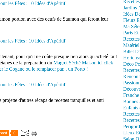
Recettes
Jardins 
Idées De
 saumon portion avec des oeufs de Saumon qui feront leur
Fleurs E
Ma Séle
Paris Et
Recettes
Matériel
Billet D
tenant, pour qu'il ne coûte presque rien alors qu'acheté tout
Hortens
s étapes de la préparation du
Magret Séché Maison ici click
Déco Po
r le Coganc ou le remplacer par... un Porto !
Recettes
Rencont
Passionn
Découve
Franche
 projette d'autres récaps de recettes tranquilles et anti
Bonnes 
Enfants 
Recettes
Recettes
Perigord
Lieux Et
post
0
Salon Om