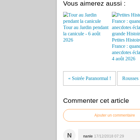
Vous aimerez aussi :
Tour au Jardin pendant
la canicule - 6 août
2026
Petites Histoir
France : quand
anecdotes éclai
4 août 2026
« Soirée Paranormal !
Rousses 
Commenter cet article
Ajouter un commentaire
N
nanie
17/12/2018 07:29