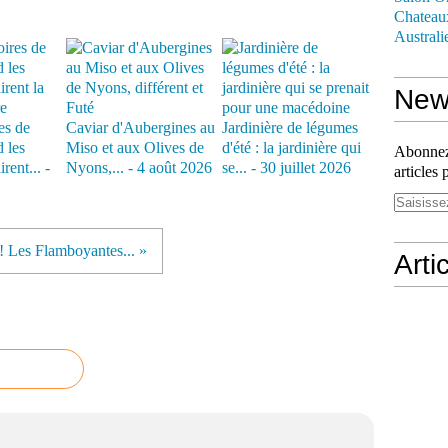
Chateau
Australi
News
es de
Caviar d'Aubergines au
Jardinière de légumes
 les
Miso et aux Olives de
d'été : la jardinière qui
Abonnez-
rent... -
Nyons,... - 4 août 2026
se... - 30 juillet 2026
articles 
! Les Flamboyantes... »
Arti