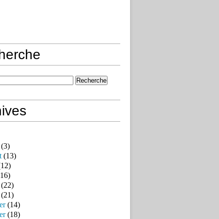
herche
ives
(3)
t
(13)
12)
16)
(22)
(21)
er
(14)
er
(18)