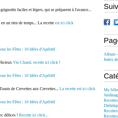
Sui
grignottis faciles et légers, qui se préparent à l'avance...
t en un rien de temps... La recette
est ici click
Pag
Album -
Index de
élicieux
Vin Chaud, recette ici click !
Cat
 Toasts de Crevettes aux Crevettes...
La recette est ici click
Ma Séle
Jardinag
Recettes
Diététiq
Recettes
ec délices !
Recette ici click...
Recettes