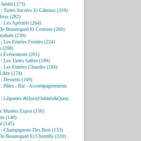
Jardin (373)
 : Tartes Sucrées Et Gâteaux (319)
Jeux (282)
 : Les Apéritifs (264)
 De Beauregard Et Courson (260)
roduits (230)
 : Les Entrées Froides (224)
s (208)
Et Événements (201)
 : Les Tartes Salées (199)
 : Les Entrées Chaudes (184)
Libre (174)
 : Desserts (169)
 : Pâtes - Riz - Accompagnements
s : Légumes &Quot;Oubliés&Quot;
x Musées Expos (150)
es (148)
é (145)
s : Champignons Des Bois (133)
De Beauregard Et Chantilly (120)