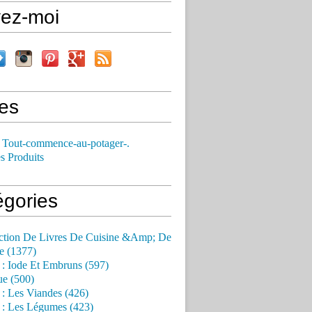
vez-moi
es
 Tout-commence-au-potager-.
s Produits
égories
ction De Livres De Cuisine &Amp; De
e (1377)
 : Iode Et Embruns (597)
ue (500)
 : Les Viandes (426)
 : Les Légumes (423)