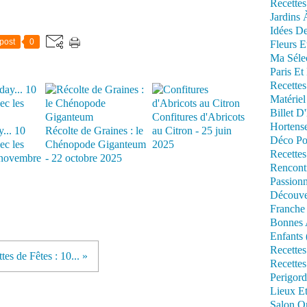
Recettes
Jardins 
Idées De
post
0
Fleurs E
Ma Séle
Paris Et
Recettes
Matériel
Billet D
Confitures d'Abricots
Hortens
... 10
Récolte de Graines : le
au Citron - 25 juin
Déco Po
ec les
Chénopode Giganteum
2025
Recettes
novembre
- 22 octobre 2025
Rencont
Passionn
Découve
Franche
Bonnes 
Enfants 
Recettes
tes de Fêtes : 10... »
Recettes
Perigord
Lieux Et
Salon Om