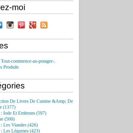
vez-moi
es
 Tout-commence-au-potager-.
s Produits
égories
ction De Livres De Cuisine &Amp; De
e (1377)
 : Iode Et Embruns (597)
ue (500)
 : Les Viandes (426)
 : Les Légumes (423)