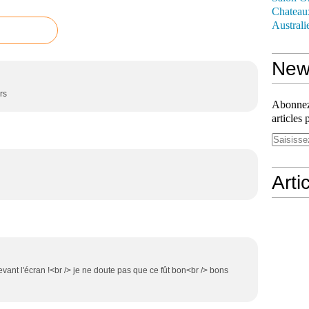
Chateau
Australi
News
rs
Abonnez-
articles 
Arti
devant l'écran !<br /> je ne doute pas que ce fût bon<br /> bons