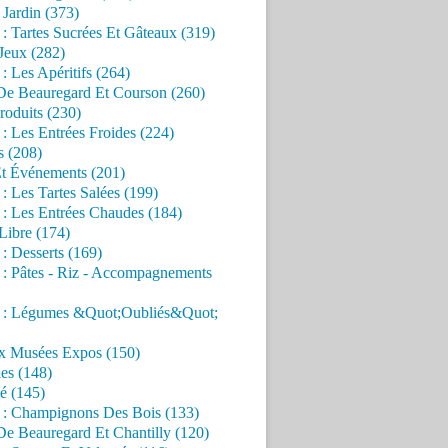
Jardin (373)
 : Tartes Sucrées Et Gâteaux (319)
Jeux (282)
 : Les Apéritifs (264)
 De Beauregard Et Courson (260)
roduits (230)
 : Les Entrées Froides (224)
s (208)
Et Événements (201)
 : Les Tartes Salées (199)
 : Les Entrées Chaudes (184)
Libre (174)
 : Desserts (169)
 : Pâtes - Riz - Accompagnements
s : Légumes &Quot;Oubliés&Quot;
x Musées Expos (150)
es (148)
é (145)
s : Champignons Des Bois (133)
De Beauregard Et Chantilly (120)