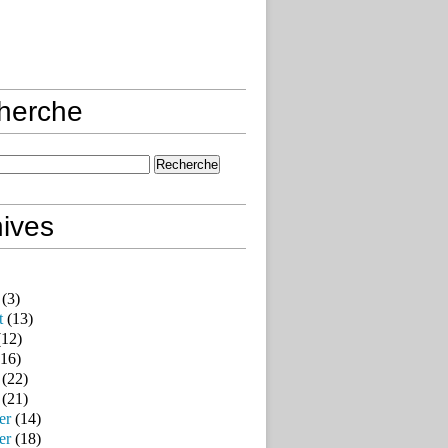
herche
ives
(3)
t
(13)
12)
16)
(22)
(21)
er
(14)
er
(18)