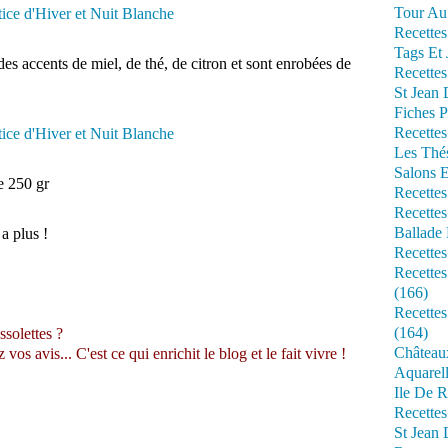
Tour Au 
Recettes
Tags Et 
des accents de miel, de thé, de citron et sont enrobées de
Recettes
St Jean
Fiches P
Recettes
Les Thé
Salons 
e 250 gr
Recettes
Recettes
Ballade 
 a plus !
Recettes
Recettes
(166)
Recette
(164)
ssolettes ?
Château
s avis... C'est ce qui enrichit le blog et le fait vivre !
Aquarell
Ile De R
Recette
St Jean 