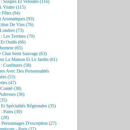
 : Soupes Et Veloutés (116)
À Visiter (115)
 Fêtes (94)
t Aromatiques (93)
ction De Vins (76)
 Londres (73)
 : Les Terrines (70)
 Et Outils (66)
'humeur (65)
e Chat Semi Sauvage (63)
ur La Maison Et Le Jardin (61)
 : Confitures (58)
res Avec Des Personnalités
ées (53)
rtes (47)
 Comté (38)
Adresses (36)
(35)
 Et Spécialités Régionales (35)
 : Pains (30)
 (28)
 Personnages D'exception (27)
nivore - Paris (27)